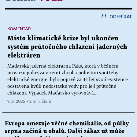
ODEBÍRAT
KOMENTÁŘ
Místo klimatické krize byl ukončen
systém průtočného chlazení jaderných
elektráren
Maďarská jaderná elektrárna Paks, která v běžném
provozu pokrývá v zemi zhruba polovinu spotřeby
elektrické energie, byla poprvé za 44 let svojí existence
odstavena kvůli nedostatku vody pro její průtočné
chlazení. Výpadek Maďarsko vyrovnává...
7. 8. 2026 ▪ 2 min. čtení
Evropa omezuje věčné chemikálie, od půlky
srpna začíná u obalů. Další zákaz už může