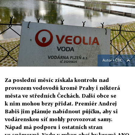
Autor ▪
ČTK
Za poslední měsíc získala kontrolu nad
provozem vodovodů kromě Prahy i některá
města ve středních Čechách. Další obce se
k nim mohou brzy přidat. Premiér Andrej
Babiš jim plánuje nabídnout půjčku, aby si
vodárenskou síť mohly provozovat samy.
Nápad má podporu i ostatních stran
ve sněmovně. Vodu v rukou obcí by kromě ANO