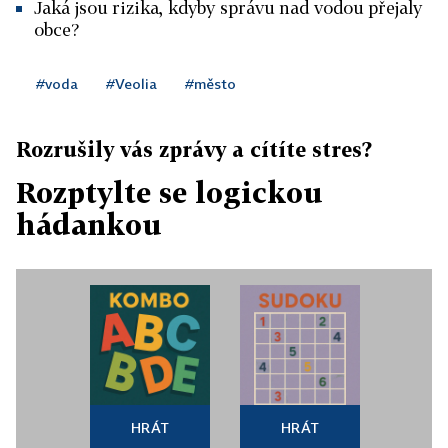
Jaká jsou rizika, kdyby správu nad vodou přejaly
obce?
#voda
#Veolia
#město
Rozrušily vás zprávy a cítíte stres?
Rozptylte se logickou
hádankou
HRÁT
HRÁT