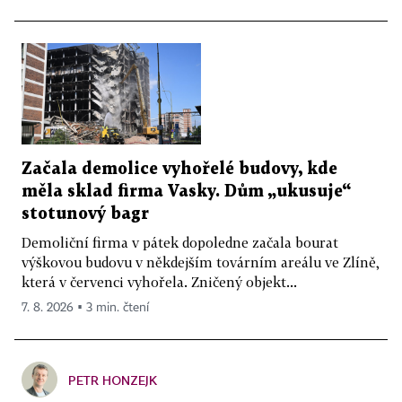
Začala demolice vyhořelé budovy, kde
měla sklad firma Vasky. Dům „ukusuje“
stotunový bagr
Demoliční firma v pátek dopoledne začala bourat
výškovou budovu v někdejším továrním areálu ve Zlíně,
která v červenci vyhořela. Zničený objekt...
7. 8. 2026 ▪ 3 min. čtení
PETR HONZEJK