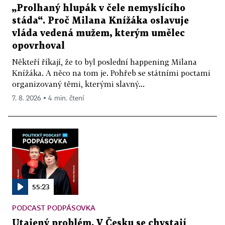
„Prolhaný hlupák v čele nemyslícího
stáda“. Proč Milana Knížáka oslavuje
vláda vedená mužem, kterým umělec
opovrhoval
Někteří říkají, že to byl poslední happening Milana
Knížáka. A něco na tom je. Pohřeb se státními poctami
organizovaný těmi, kterými slavný...
7. 8. 2026 ▪ 4 min. čtení
55:23
PODCAST PODPÁSOVKA
Utajený problém. V Česku se chystají