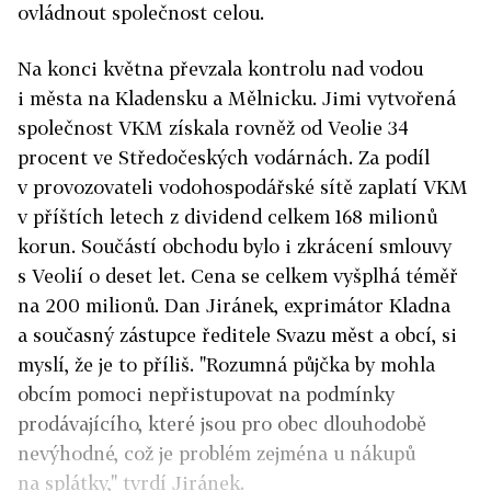
ovládnout společnost celou.
Na konci května převzala kontrolu nad vodou
i města na Kladensku a Mělnicku. Jimi vytvořená
společnost VKM získala rovněž od Veolie 34
procent ve Středočeských vodárnách. Za podíl
v provozovateli vodohospodářské sítě zaplatí VKM
v příštích letech z dividend celkem 168 milionů
korun. Součástí obchodu bylo i zkrácení smlouvy
s Veolií o deset let. Cena se celkem vyšplhá téměř
na 200 milionů. Dan Jiránek, exprimátor Kladna
a současný zástupce ředitele Svazu měst a obcí, si
myslí, že je to příliš. "Rozumná půjčka by mohla
obcím pomoci nepřistupovat na podmínky
prodávajícího, které jsou pro obec dlouhodobě
nevýhodné, což je problém zejména u nákupů
na splátky," tvrdí Jiránek.