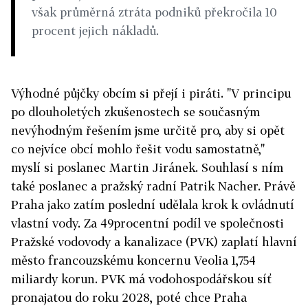
však průměrná ztráta podniků překročila 10
procent jejich nákladů.
Výhodné půjčky obcím si přejí i piráti. "V principu
po dlouholetých zkušenostech se současným
nevýhodným řešením jsme určitě pro, aby si opět
co nejvíce obcí mohlo řešit vodu samostatně,"
myslí si poslanec Martin Jiránek. Souhlasí s ním
také poslanec a pražský radní Patrik Nacher. Právě
Praha jako zatím poslední udělala krok k ovládnutí
vlastní vody. Za 49procentní podíl ve společnosti
Pražské vodovody a kanalizace (PVK) zaplatí hlavní
město francouzskému koncernu Veolia 1,754
miliardy korun. PVK má vodohospodářskou síť
pronajatou do roku 2028, poté chce Praha