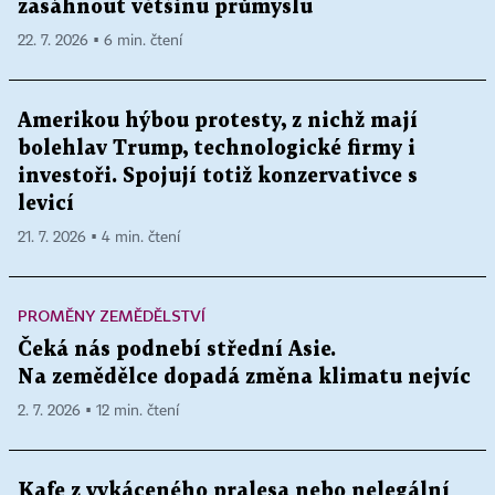
zasáhnout většinu průmyslu
22. 7. 2026 ▪ 6 min. čtení
Amerikou hýbou protesty, z nichž mají
bolehlav Trump, technologické firmy i
investoři. Spojují totiž konzervativce s
levicí
21. 7. 2026 ▪ 4 min. čtení
PROMĚNY ZEMĚDĚLSTVÍ
Čeká nás podnebí střední Asie.
Na zemědělce dopadá změna klimatu nejvíc
2. 7. 2026 ▪ 12 min. čtení
Kafe z vykáceného pralesa nebo nelegální