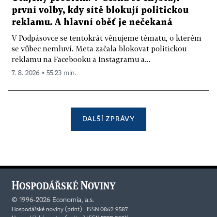
první volby, kdy sítě blokují politickou
reklamu. A hlavní oběť je nečekaná
V Podpásovce se tentokrát věnujeme tématu, o kterém
se vůbec nemluví. Meta začala blokovat politickou
reklamu na Facebooku a Instagramu a...
7. 8. 2026 ▪ 55:23 min.
DALŠÍ ZPRÁVY
©
1996-2026
Economia, a.s.
Hospodářské noviny (print) ISSN 0862-9587