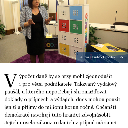
Autor ▪
Ludvík Hradilek
V
ýpočet daně by se brzy mohl zjednodušit
i pro větší podnikatele. Takzvaný výdajový
paušál, u kterého nepotřebují shromažďovat
doklady o příjmech a výdajích, dnes mohou použít
jen ti s příjmy do milionu korun ročně. Občanští
demokraté navrhují tuto hranici zdvojnásobit.
Jejich novela zákona o daních z příjmů má šanci