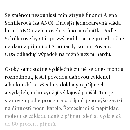
Se změnou nesouhlasí ministryně financí Alena
Schillerová (za ANO). Dřívější jednobarevná vláda
hnutí ANO navíc novelu v únoru odmítla. Podle
Schillerové by stát po zvýšení hranice přišel ročně
na dani z příjmu o 1,2 miliardy korun. Poslanci
ODS odhadují výpadek na méně než miliardu.
Osoby samostatně výdělečně činné se dnes mohou
rozhodnout, jestli povedou daňovou evidenci
a budou sbírat všechny doklady o příjmech
a výdajích, nebo využijí výdajový paušál. Ten je
stanoven podle procenta z příjmů, jeho výše závisí
na činnosti podnikatele. Řemeslníci si například
mohou ze základu daně z příjmu odečíst výdaje až
do 80 procent příjmů.