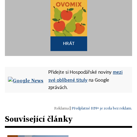
HRÁT
mezi
Přidejte si Hospodářské noviny
své oblíbené tituly
na Google
zprávách.
|
Předplatné HN+ je zcela bez reklam.
Související články