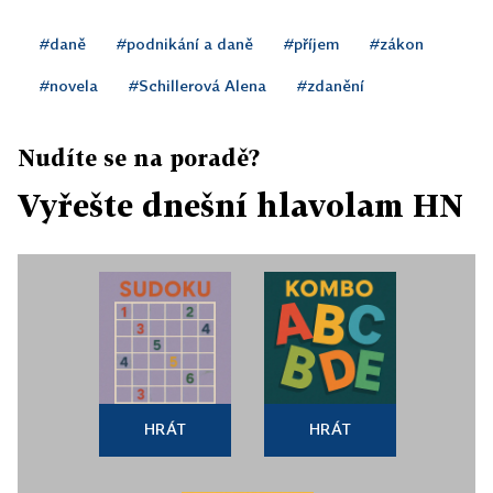
#daně
#podnikání a daně
#příjem
#zákon
#novela
#Schillerová Alena
#zdanění
Nudíte se na poradě?
Vyřešte dnešní hlavolam HN
HRÁT
HRÁT