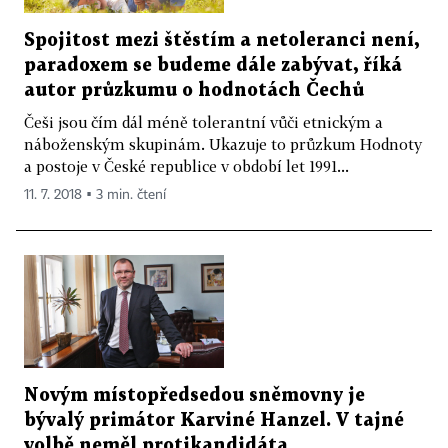
Spojitost mezi štěstím a netoleranci není,
paradoxem se budeme dále zabývat, říká
autor průzkumu o hodnotách Čechů
Češi jsou čím dál méně tolerantní vůči etnickým a
náboženským skupinám. Ukazuje to průzkum Hodnoty
a postoje v České republice v období let 1991...
11. 7. 2018 ▪ 3 min. čtení
Novým místopředsedou sněmovny je
bývalý primátor Karviné Hanzel. V tajné
volbě neměl protikandidáta