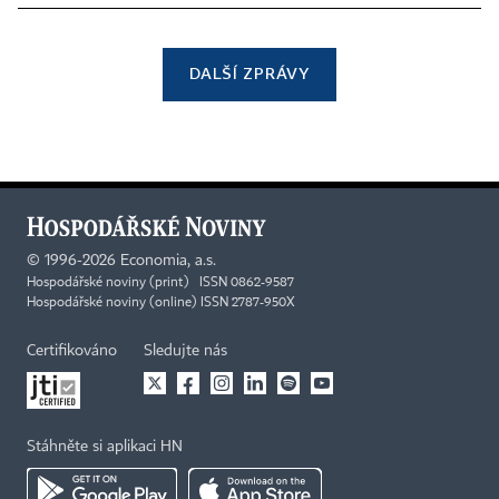
DALŠÍ ZPRÁVY
©
1996-2026
Economia, a.s.
Hospodářské noviny (print) ISSN 0862-9587
Hospodářské noviny (online) ISSN 2787-950X
Certifikováno
Sledujte nás
Stáhněte si aplikaci HN