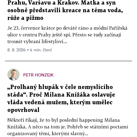
Prahu, Varšavu a Krakov. Matka a syn
osobně představili kreace na téma voda,
růže a pižmo
Je 23. července krátce po deváté ráno a módní Pařížská
ulice v centru Prahy ještě spí. Přesto se tudy začínají
trousit vybraní lifestyloví...
8. 8. 2026 ▪ 4 min. čtení
PETR HONZEJK
„Prolhaný hlupák v čele nemyslícího
stáda“. Proč Milana Knížáka oslavuje
vláda vedená mužem, kterým umělec
opovrhoval
Někteří říkají, že to byl poslední happening Milana
Knížáka. A něco na tom je. Pohřeb se státními poctami
organizovaný těmi, kterými slavný...