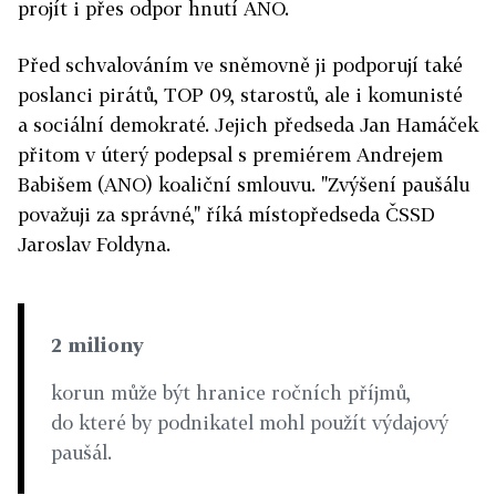
projít i přes odpor hnutí ANO.
Před schvalováním ve sněmovně ji podporují také
poslanci pirátů, TOP 09, starostů, ale i komunisté
a sociální demokraté. Jejich předseda Jan Hamáček
přitom v úterý podepsal s premiérem Andrejem
Babišem (ANO) koaliční smlouvu. "Zvýšení paušálu
považuji za správné," říká místopředseda ČSSD
Jaroslav Foldyna.
2 miliony
korun může být hranice ročních příjmů,
do které by podnikatel mohl použít výdajový
paušál.