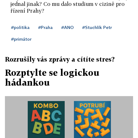
jednal jinak? Co mu dalo studium v cizině pro
řízení Prahy?
#politika
#Praha
#ANO
#Stuchlík Petr
#primátor
Rozrušily vás zprávy a cítíte stres?
Rozptylte se logickou
hádankou