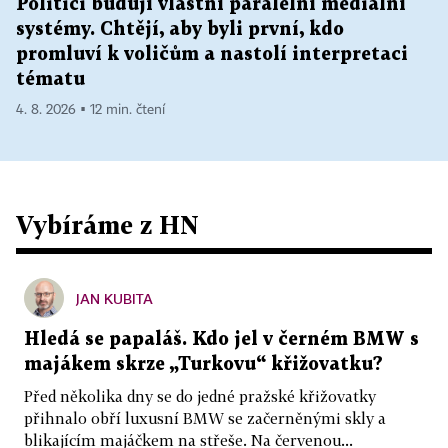
Politici budují vlastní paralelní mediální
systémy. Chtějí, aby byli první, kdo
promluví k voličům a nastolí interpretaci
tématu
4. 8. 2026 ▪ 12 min. čtení
Vybíráme z HN
JAN KUBITA
Hledá se papaláš. Kdo jel v černém BMW s
majákem skrze „Turkovu“ křižovatku?
Před několika dny se do jedné pražské křižovatky
přihnalo obří luxusní BMW se začerněnými skly a
blikajícím majáčkem na střeše. Na červenou...