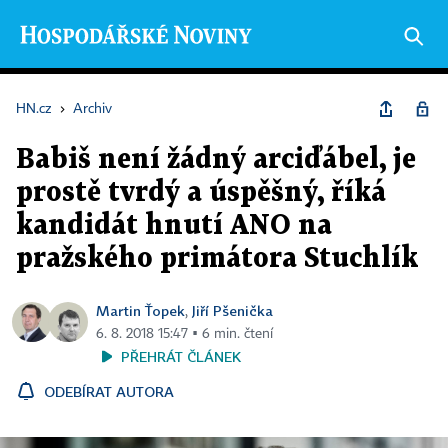
HN.cz
›
Archiv
Babiš není žádný arciďábel, je
prostě tvrdý a úspěšný, říká
kandidát hnutí ANO na
pražského primátora Stuchlík
Martin Ťopek
Jiří Pšenička
,
6. 8. 2018 15:47 ▪ 6 min. čtení
PŘEHRÁT ČLÁNEK
ODEBÍRAT AUTORA