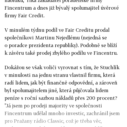
nabídku," říká zakladatel poradenské firmy
Fincentrum a dnes již bývalý spolumajitel úvěrové
firmy Fair Credit.
V minulém týdnu podíl ve Fair Creditu prodal
společníkovi Martinu Nejedlému (nejedná se
o poradce prezidenta republiky). Podobně se blíží
k závěru také prodej zbylého podílu ve Fincentru.
Dokážou se však voliči vyrovnat s tím, že Stuchlík
v minulosti na jednu stranu vlastnil firmu, která
radí lidem, jak být finančně odpovědní, a zároveň
byl spolumajitelem jiné, která půjčovala lidem
peníze s roční sazbou nákladů přes 200 procent?
"Já jsem po prodeji majority ve společnosti
Fincentrum udělal mnoho investic, zachránil jsem
pro Pražany rádio Classic, což je třeba věc,