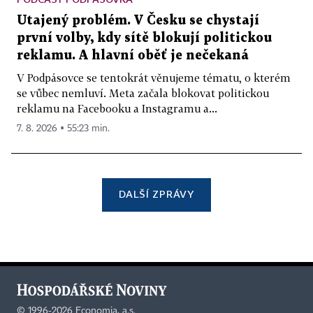
Utajený problém. V Česku se chystají
první volby, kdy sítě blokují politickou
reklamu. A hlavní oběť je nečekaná
V Podpásovce se tentokrát věnujeme tématu, o kterém
se vůbec nemluví. Meta začala blokovat politickou
reklamu na Facebooku a Instagramu a...
7. 8. 2026 ▪ 55:23 min.
DALŠÍ ZPRÁVY
©
1996-2026
Economia, a.s.