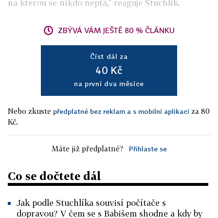
na kterou se nikdo neptá," reaguje Stuchlík.
ZBÝVÁ VÁM JEŠTĚ 80 % ČLÁNKU
Číst dál za
40 Kč
na první dva měsíce
Nebo zkuste
za 80
předplatné bez reklam a s mobilní aplikací
Kč.
Máte již předplatné?
Přihlaste se
Co se dočtete dál
Jak podle Stuchlíka souvisí počítače s
dopravou? V čem se s Babišem shodne a kdy by