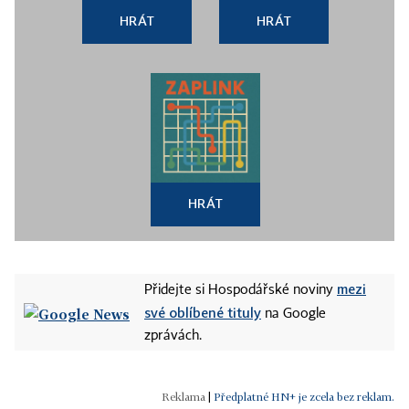
HRÁT
HRÁT
HRÁT
mezi
Přidejte si Hospodářské noviny
své oblíbené tituly
na Google
zprávách.
|
Předplatné HN+ je zcela bez reklam.