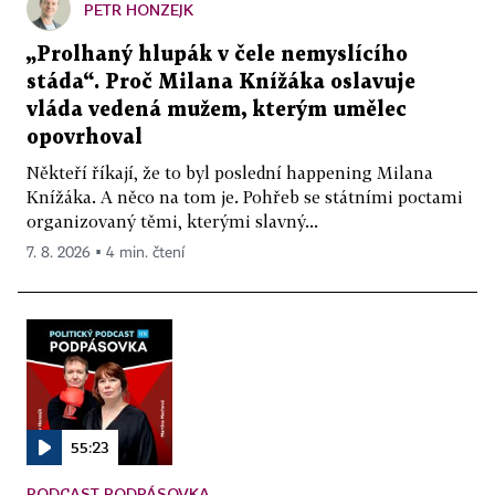
PETR HONZEJK
„Prolhaný hlupák v čele nemyslícího
stáda“. Proč Milana Knížáka oslavuje
vláda vedená mužem, kterým umělec
opovrhoval
Někteří říkají, že to byl poslední happening Milana
Knížáka. A něco na tom je. Pohřeb se státními poctami
organizovaný těmi, kterými slavný...
7. 8. 2026 ▪ 4 min. čtení
55:23
PODCAST PODPÁSOVKA