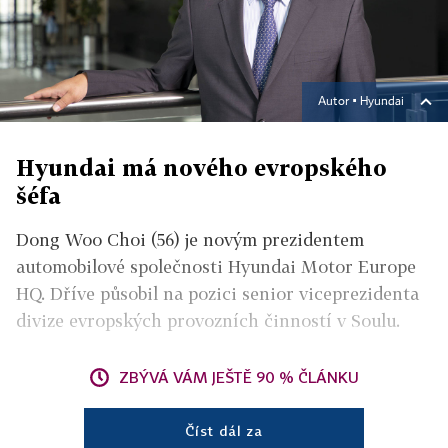
Autor ▪
Hyundai
Hyundai má nového evropského
šéfa
Dong Woo Choi (56) je novým prezidentem
automobilové společnosti Hyundai Motor Europe
HQ. Dříve působil na pozici senior viceprezidenta
divize evropských provozních činností v Soulu.
ZBÝVÁ VÁM JEŠTĚ 90 % ČLÁNKU
Číst dál za