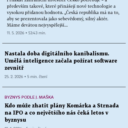
především takové, které přinášejí nové technologie a
vysokou přidanou hodnotu. „Česká republika má na to,
aby se prezentovala jako sebevědomý, silný aktér.
Máme devátou nejvyspělejší...
11. 5. 2026 ▪ 53:43 min.
Nastala doba digitálního kanibalismu.
Umělá inteligence začala požírat software
zevnitř
25. 2. 2026 ▪ 5 min. čtení
BYZNYS PODLE J. MAŠKA
Kdo může zhatit plány Komárka a Strnada
na IPO a co největšího nás čeká letos v
byznysu