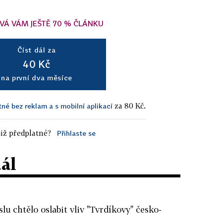
VÁ VÁM JEŠTĚ 70 % ČLÁNKU
Číst dál za
40 Kč
na první dva měsíce
za 80 Kč.
tné bez reklam a s mobilní aplikací
iž předplatné?
Přihlaste se
dál
lu chtělo oslabit vliv "Tvrdíkovy" česko-