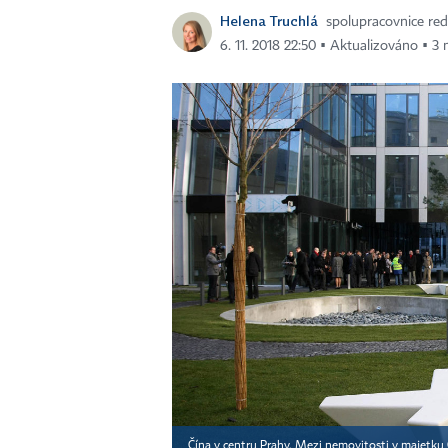
Helena Truchlá
spolupracovnice re
6. 11. 2018 22:50 ▪ Aktualizováno ▪ 3 
Čína v centru Prahy. Mezi nemovitosti v majetku 