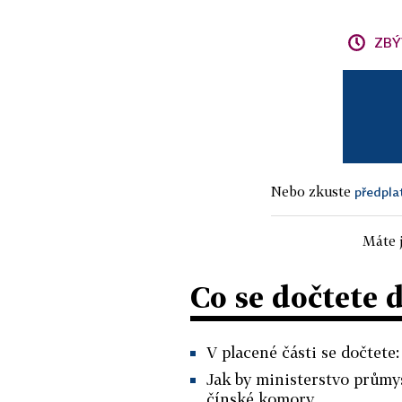
ZBÝ
Nebo zkuste
předpla
Máte j
Co se dočtete 
V placené části se dočtete:
Jak by ministerstvo průmys
čínské komory.