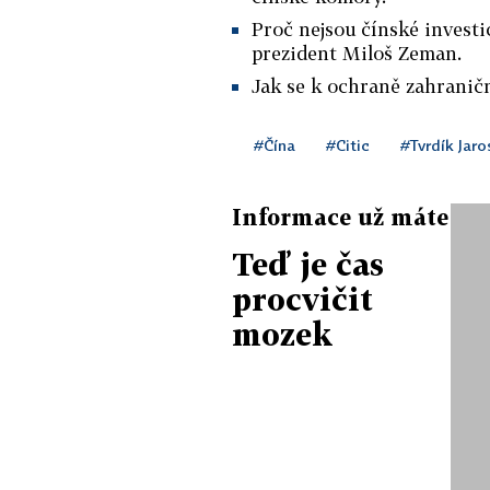
Proč nejsou čínské investi
prezident Miloš Zeman.
Jak se k ochraně zahraničn
#Čína
#Citic
#Tvrdík Jaro
Informace už máte
Teď je čas
procvičit
mozek