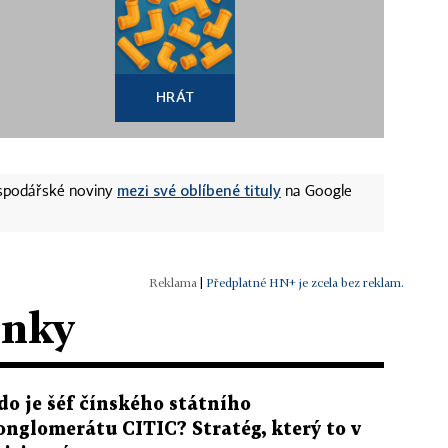
HRÁT
mezi své oblíbené tituly
ospodářské noviny
na Google
|
Předplatné HN+ je zcela bez reklam.
ánky
do je šéf čínského státního
onglomerátu CITIC? Stratég, který to v