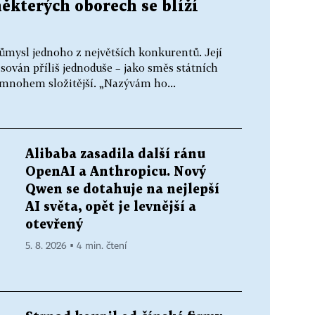
některých oborech se blíží
ůmysl jednoho z největších konkurentů. Její
ován příliš jednoduše – jako směs státních
e mnohem složitější. „Nazývám ho...
Alibaba zasadila další ránu
OpenAI a Anthropicu. Nový
Qwen se dotahuje na nejlepší
AI světa, opět je levnější a
otevřený
5. 8. 2026 ▪ 4 min. čtení