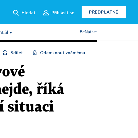
PŘEDPLATNÉ
Hledat
Přihlásit se
BeNative
ALŠÍ
Sdílet
Odemknout známému
vové
ejde, říká
í situaci