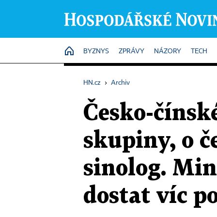
HOME
BYZNYS
ZPRÁVY
NÁZORY
TECH
HN.cz
›
Archiv
Česko-čínské
skupiny, o č
sinolog. Min
dostat víc p