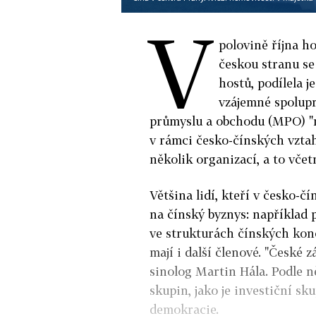
V
polovině října ho
českou stranu se
hostů, podílela 
vzájemné spolup
průmyslu a obchodu (MPO) "r
v rámci česko-čínských vztah
několik organizací, a to vče
Většina lidí, kteří v česko-
na čínský byznys: například 
ve strukturách čínských kon
mají i další členové. "České z
sinolog Martin Hála. Podle n
skupin, jako je investiční sk
demokracie.