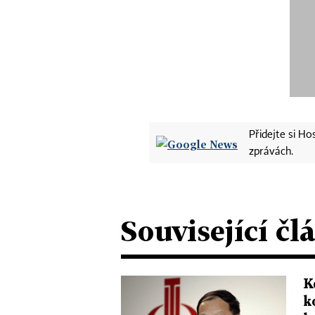
Přidejte si H
zprávách.
Související čl
K
k