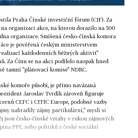
stila Praha Čínské investiční fórum (CIF). Za
 na organizaci akce, na kterou dorazilo na 500
jedna organizace. Smíšená česko-čínská komora
ráce je pověřená českým ministerstvem
ealizací každodenních běžných aktivit"
ů. Za Čínu se na akci podílelo naopak hned
tně tamní "plánovací komise" NDRC.
čínské komoře působí, je přímo navázaná
prezident Jaroslav Tvrdík zároveň figuruje
cernů CEFC i CITIC Europe, podobné vazby
ájmy nahradily zájmy partikulární," myslí si
ěj jsou česko-čínské vztahy v rukou zájmových
upina PPF, nebo politiků z české sociální