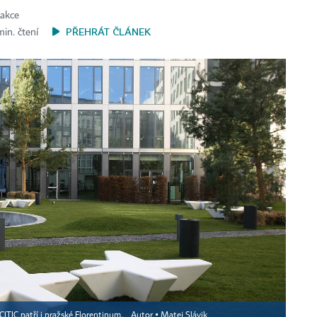
dakce
PŘEHRÁT ČLÁNEK
min. čtení
CITIC patří i pražské Florentinum.
Autor ▪
Matej Slávik