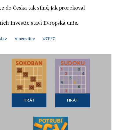
ce do Česka tak silné, jak prorokoval
ích investic staví Evropská unie.
slav
#investice
#CEFC
HRÁT
HRÁT