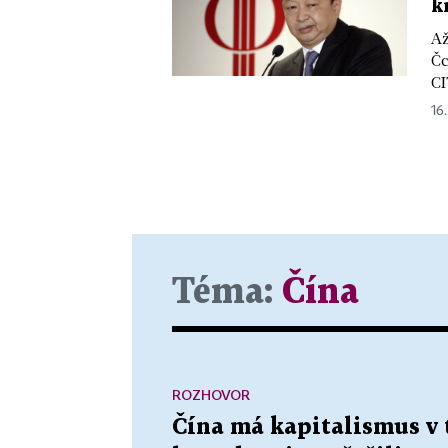
k
Až
Čc
CI
16.
Téma:
Čína
ROZHOVOR
Čína má kapitalismus v 