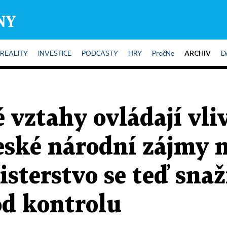
ARCHIV
REALITY
INVESTICE
PODCASTY
HRY
PročNe
D
 vztahy ovládají vli
eské národní zájmy n
isterstvo se teď snaž
od kontrolu