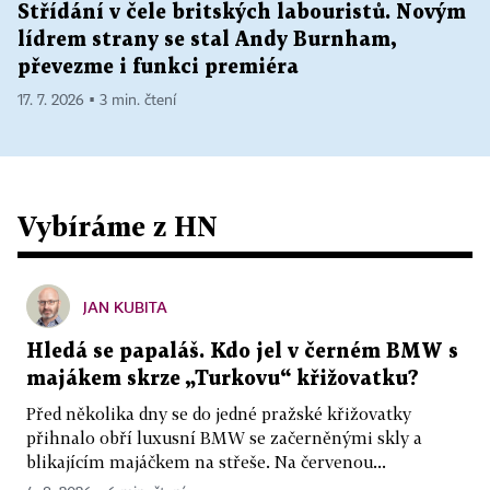
Střídání v čele britských labouristů. Novým
lídrem strany se stal Andy Burnham,
převezme i funkci premiéra
17. 7. 2026 ▪ 3 min. čtení
Vybíráme z HN
JAN KUBITA
Hledá se papaláš. Kdo jel v černém BMW s
majákem skrze „Turkovu“ křižovatku?
Před několika dny se do jedné pražské křižovatky
přihnalo obří luxusní BMW se začerněnými skly a
blikajícím majáčkem na střeše. Na červenou...