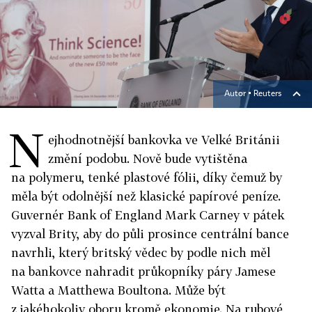
Autor ▪
Reuters
N
ejhodnotnější bankovka ve Velké Británii
změní podobu. Nově bude vytištěna
na polymeru, tenké plastové fólii, díky čemuž by
měla být odolnější než klasické papírové peníze.
Guvernér Bank of England Mark Carney v pátek
vyzval Brity, aby do půli prosince centrální bance
navrhli, který britský vědec by podle nich měl
na bankovce nahradit průkopníky páry Jamese
Watta a Matthewa Boultona. Může být
z jakéhokoliv oboru kromě ekonomie. Na rubové