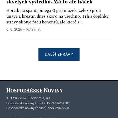
skvělých výsledků. Má to ale háček
Hořčík na spaní, omega-3 pro mozek, železo proti
únavě a kreatin dnes skoro na všechno. Trh s doplňky
stravy slibuje řadu benefitů, ale které z...
6. 8. 2026 ▪ 16:13 min.
DALŠÍ ZPRÁVY
©
1996-2026
Economia, a.s.
Hospodářské noviny (print) ISSN 0862-9587
Hospodářské noviny (online) ISSN 2787-950X