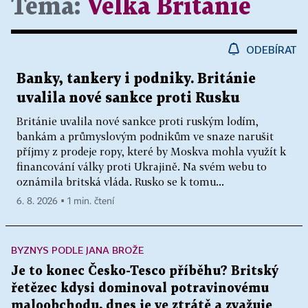
Téma:
Velká Británie
ODEBÍRAT
Banky, tankery i podniky. Británie
uvalila nové sankce proti Rusku
Británie uvalila nové sankce proti ruským lodím,
bankám a průmyslovým podnikům ve snaze narušit
příjmy z prodeje ropy, které by Moskva mohla využít k
financování války proti Ukrajině. Na svém webu to
oznámila britská vláda. Rusko se k tomu...
6. 8. 2026 ▪ 1 min. čtení
BYZNYS PODLE JANA BROŽE
Je to konec Česko-Tesco příběhu? Britský
řetězec kdysi dominoval potravinovému
maloobchodu, dnes je ve ztrátě a zvažuje