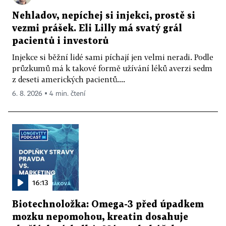
Nehladov, nepíchej si injekci, prostě si
vezmi prášek. Eli Lilly má svatý grál
pacientů i investorů
Injekce si běžní lidé sami píchají jen velmi neradi. Podle
průzkumů má k takové formě užívání léků averzi sedm
z deseti amerických pacientů....
6. 8. 2026 ▪ 4 min. čtení
16:13
Biotechnoložka: Omega-3 před úpadkem
mozku nepomohou, kreatin dosahuje