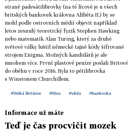
straně padesátilibrovky (na té lícové je u všech
britských bankovek královna Alžběta II.) by se
mohl podle ostrovních médií objevit například
letos zesnulý teoretický fyzik Stephen Hawking
nebo matematik Alan Turing, který za druhé
světové války luštil německé tajné kódy šifrované
strojem Enigma. Možných kandidátů je ale
mnohem více. První plastové peníze poslali Britové
do oběhu v roce 2016. Byla to pětilibrovka
s Winstonem Churchillem.
#Velká Británie
#libra
#věda
#bankovka
Informace už máte
Teď je čas procvičit mozek