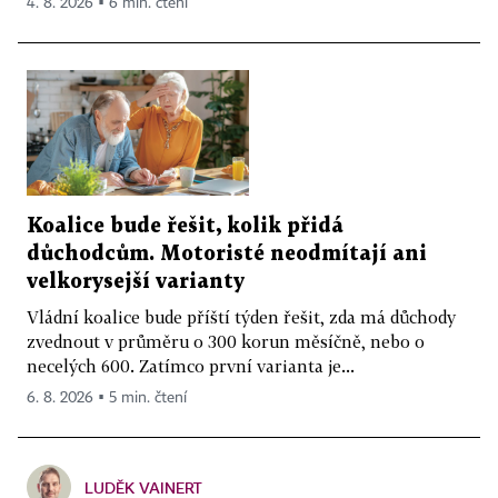
4. 8. 2026 ▪ 6 min. čtení
Koalice bude řešit, kolik přidá
důchodcům. Motoristé neodmítají ani
velkorysejší varianty
Vládní koalice bude příští týden řešit, zda má důchody
zvednout v průměru o 300 korun měsíčně, nebo o
necelých 600. Zatímco první varianta je...
6. 8. 2026 ▪ 5 min. čtení
LUDĚK VAINERT