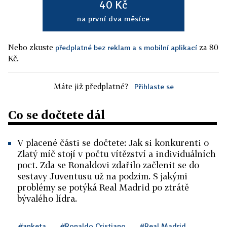
40 Kč
na první dva měsíce
Nebo zkuste
za 80
předplatné bez reklam a s mobilní aplikací
Kč.
Máte již předplatné?
Přihlaste se
Co se dočtete dál
V placené části se dočtete: Jak si konkurenti o
Zlatý míč stojí v počtu vítězství a individuálních
poct. Zda se Ronaldovi zdařilo začlenit se do
sestavy Juventusu už na podzim. S jakými
problémy se potýká Real Madrid po ztrátě
bývalého lídra.
#anketa
#Ronaldo Cristiano
#Real Madrid