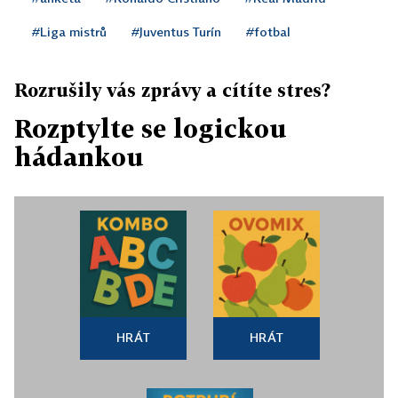
#Liga mistrů
#Juventus Turín
#fotbal
Rozrušily vás zprávy a cítíte stres?
Rozptylte se logickou
hádankou
HRÁT
HRÁT