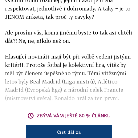
všichni tomu rozumějí, jejich názor je třeba
respektovat, jednotlivě i dohromady. A taky − je to
JENOM anketa, tak proč ty cavyky?
Ale prosím vás, komu jinému byste to tak asi chtěli
dát?! Ne, ne, nikdo než on.
Hlasující novináři mají být při volbě vedeni jistými
kritérii. Protože fotbal je kolektivní hra, vítěz by
měl být členem úspěšného týmu. Těmi vítěznými
letos byly Real Madrid (Liga mistrů), Atlético
Madrid (Evropská liga) a národní celek Francie
(mistrovství světa). Ronaldo hrál za ten první.
ZBÝVÁ VÁM JEŠTĚ 80 % ČLÁNKU
Číst dál za