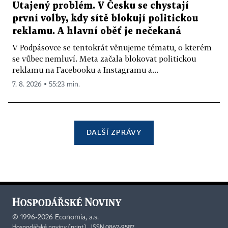
Utajený problém. V Česku se chystají
první volby, kdy sítě blokují politickou
reklamu. A hlavní oběť je nečekaná
V Podpásovce se tentokrát věnujeme tématu, o kterém
se vůbec nemluví. Meta začala blokovat politickou
reklamu na Facebooku a Instagramu a...
7. 8. 2026 ▪ 55:23 min.
DALŠÍ ZPRÁVY
©
1996-2026
Economia, a.s.
Hospodářské noviny (print) ISSN 0862-9587