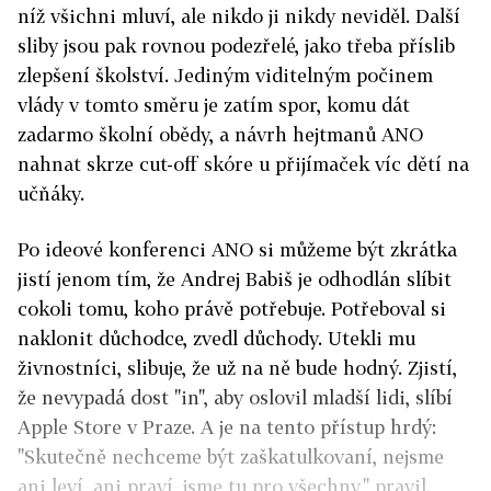
níž všichni mluví, ale nikdo ji nikdy neviděl. Další
sliby jsou pak rovnou podezřelé, jako třeba příslib
zlepšení školství. Jediným viditelným počinem
vlády v tomto směru je zatím spor, komu dát
zadarmo školní obědy, a návrh hejtmanů ANO
nahnat skrze cut-off skóre u přijímaček víc dětí na
učňáky.
Po ideové konferenci ANO si můžeme být zkrátka
jistí jenom tím, že Andrej Babiš je odhodlán slíbit
cokoli tomu, koho právě potřebuje. Potřeboval si
naklonit důchodce, zvedl důchody. Utekli mu
živnostníci, slibuje, že už na ně bude hodný. Zjistí,
že nevypadá dost "in", aby oslovil mladší lidi, slíbí
Apple Store v Praze. A je na tento přístup hrdý:
"Skutečně nechceme být zaškatulkovaní, nejsme
ani leví, ani praví, jsme tu pro všechny," pravil.