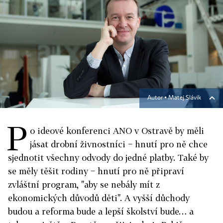
Autor ▪
Matej Slávik
P
o ideové konferenci ANO v Ostravě by měli
jásat drobní živnostníci − hnutí pro ně chce
sjednotit všechny odvody do jedné platby. Také by
se měly těšit rodiny − hnutí pro ně připraví
zvláštní program, "aby se nebály mít z
ekonomických důvodů děti". A vyšší důchody
budou a reforma bude a lepší školství bude… a