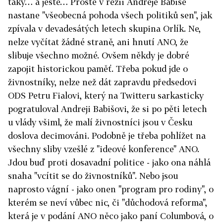
taky… a ještě… Prostě v režii Andreje Babiše
nastane "všeobecná pohoda všech politiků sen", jak
zpívala v devadesátých letech skupina Orlík. Ne,
nelze vyčítat žádné straně, ani hnutí ANO, že
slibuje všechno možné. Ovšem někdy je dobré
zapojit historickou paměť. Třeba pokud jde o
živnostníky, nelze než dát zapravdu předsedovi
ODS Petru Fialovi, který na Twitteru sarkasticky
pogratuloval Andreji Babišovi, že si po pěti letech
u vlády všiml, že malí živnostníci jsou v Česku
doslova decimováni. Podobně je třeba pohlížet na
všechny sliby vzešlé z "ideové konference" ANO.
Jdou buď proti dosavadní politice - jako ona náhlá
snaha "vcítit se do živnostníků". Nebo jsou
naprosto vágní - jako onen "program pro rodiny", o
kterém se neví vůbec nic, či "důchodová reforma",
která je v podání ANO něco jako paní Columbová, o