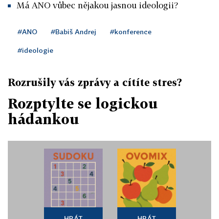
Má ANO vůbec nějakou jasnou ideologii?
#ANO
#Babiš Andrej
#konference
#ideologie
Rozrušily vás zprávy a cítíte stres?
Rozptylte se logickou
hádankou
HRÁT
HRÁT