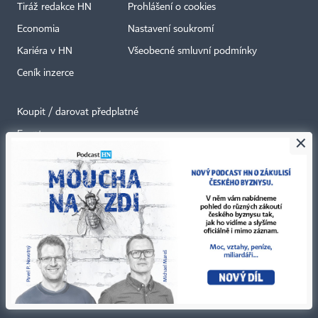
Tiráž redakce HN
Prohlášení o cookies
Economia
Nastavení soukromí
Kariéra v HN
Všeobecné smluvní podmínky
Ceník inzerce
Koupit / darovat předplatné
Eventy
×
Newslettery
RSS kanály
Autorská práva vykonává vydavatel. Bez písemného svolení vydavatele je
zakázáno jakékoli užití částí nebo celku díla, zejména rozmnožování a šíření
jakýmkoli způsobem, mechanickým nebo elektronickým, v českém nebo
jiném jazyce. Bez souhlasu vydavatele je zakázáno též rozmnožování
obsahu pro účely automatizované analýzy textů nebo dat
podle ustanovení § 39c autorského zákona.