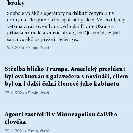
broky
Souboje vojáků s operátory na dálku řízenými FPV
drony na Ukrajině zachycují desítky videí. Ve chvíli, kdy
většina ztrát živé síly na východní frontě Ukrajiny
připadá na malé a smrtící drony, chtějí armády zvýšit
šanci vojáků na přežití. Jeden ze...
9. 7. 2026 ▪ 7 min. čtení
Střelba blízko Trumpa. Americký prezident
byl evakuován z galavečera s novináři, cílem
byl on i další čelní členové jeho kabinetu
27. 4. 2026 ▪ 5 min. čtení
Agenti zastřelili v Minneapolisu dalšího
člověka
26. 1. 2026 ▪ 2 min. čtení