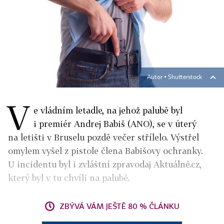
Autor ▪
Shutterstock
V
e vládním letadle, na jehož palubě byl
i premiér Andrej Babiš (ANO), se v úterý
na letišti v Bruselu pozdě večer střílelo. Výstřel
omylem vyšel z pistole člena Babišovy ochranky.
U incidentu byl i zvláštní zpravodaj Aktuálně.cz,
který byl v tu chvíli na palubě.
ZBÝVÁ VÁM JEŠTĚ 80 % ČLÁNKU