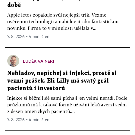
době
Apple letos zopakuje svůj nejlepší trik. Vezme
ověřenou technologii a nabídne ji jako fantastickou
novinku. Firma to v minulosti udělala v...
7. 8. 2026 ▪ 4 min. čtení
LUDĚK VAINERT
Nehladov, nepíchej si injekci, prostě si
vezmi prášek. Eli Lilly má svatý grál
pacientů i investorů
Injekce si běžní lidé sami píchají jen velmi neradi. Podle
průzkumů má k takové formě užívání léků averzi sedm
z deseti amerických pacientů....
7. 8. 2026 ▪ 4 min. čtení