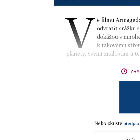
V
e filmu Armagedd
odvrátit srážku 
dokážou s mnohe
k takovému střet
planety. Svými znalostmi a te
ZBÝ
Nebo zkuste
předpla