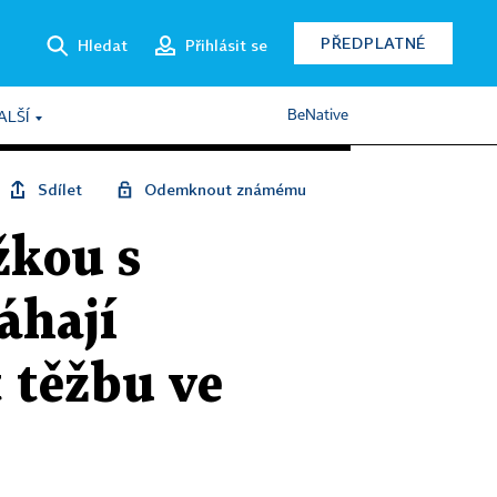
PŘEDPLATNÉ
Hledat
Přihlásit se
BeNative
ALŠÍ
Sdílet
Odemknout známému
žkou s
áhají
 těžbu ve