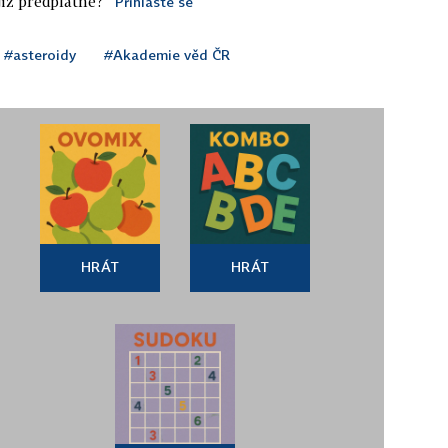
iž předplatné?
Přihlaste se
#asteroidy
#Akademie věd ČR
HRÁT
HRÁT