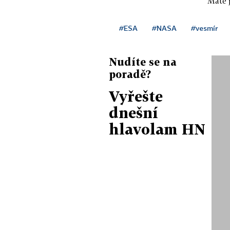
Máte j
#ESA
#NASA
#vesmír
Nudíte se na
poradě?
Vyřešte
dnešní
hlavolam HN