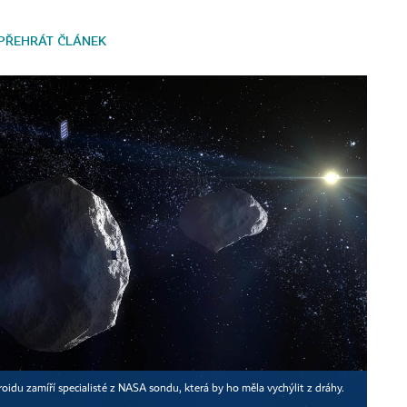
PŘEHRÁT ČLÁNEK
idu zamíří specialisté z NASA sondu, která by ho měla vychýlit z dráhy.