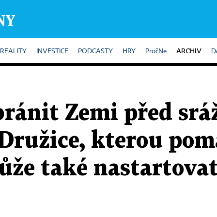
ARCHIV
REALITY
INVESTICE
PODCASTY
HRY
PročNe
D
ránit Zemi před srá
 Družice, kterou pom
ůže také nastartovat