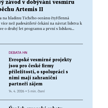
vý závod v dobývání vesmíru
pěchu Artemis II
la na hladinu Tichého oceánu čtyřčlenná
 více než padesátileté čekání na návrat lidstva k
ve o druhý let programu a první s lidskou...
DEBATA HN
Evropské vesmírné projekty
jsou pro české firmy
příležitostí, o spolupráci s
nimi mají zahraniční
partneři zájem
14. 4. 2026 ▪ 5 min. čtení