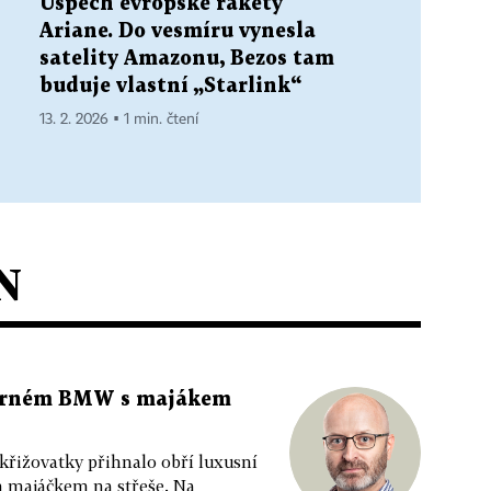
Úspěch evropské rakety
Ariane. Do vesmíru vynesla
satelity Amazonu, Bezos tam
buduje vlastní „Starlink“
13. 2. 2026 ▪ 1 min. čtení
N
 černém BMW s majákem
 křižovatky přihnalo obří luxusní
m majáčkem na střeše. Na