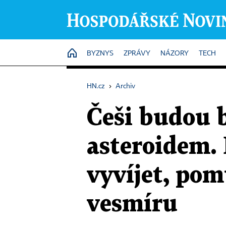
HOME
BYZNYS
ZPRÁVY
NÁZORY
TECH
HN.cz
›
Archiv
Češi budou b
asteroidem.
vyvíjet, pom
vesmíru