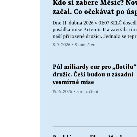
Kdo si zabere Měsíc? No
začal. Co očekávat po ús
Dne 11. dubna 2026 v 01:07 SELČ dosed
posádka mise Artemis II a završila tím
naší přirozené družici. Jednalo se tepr
8. 7. 2026 ▪ 8 min. čtení
Půl miliardy eur pro „flotilu“
družic. Češi budou u zásadní
vesmírné mise
19. 6. 2026 ▪ 5 min. čtení