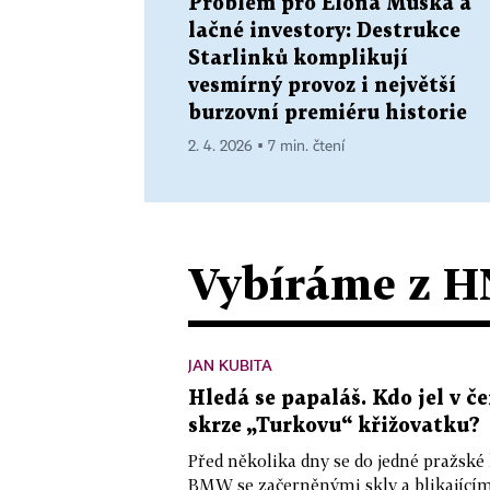
Problém pro Elona Muska a
lačné investory: Destrukce
Starlinků komplikují
vesmírný provoz i největší
burzovní premiéru historie
2. 4. 2026 ▪ 7 min. čtení
Vybíráme z H
JAN KUBITA
Hledá se papaláš. Kdo jel v
skrze „Turkovu“ křižovatku?
Před několika dny se do jedné pražské
BMW se začerněnými skly a blikající