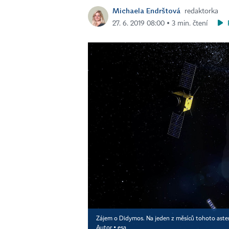
Michaela Endrštová
redaktorka
27. 6. 2019 08:00 ▪ 3 min. čtení
Zájem o Didymos. Na jeden z měsíců tohoto astero
Autor ▪
esa