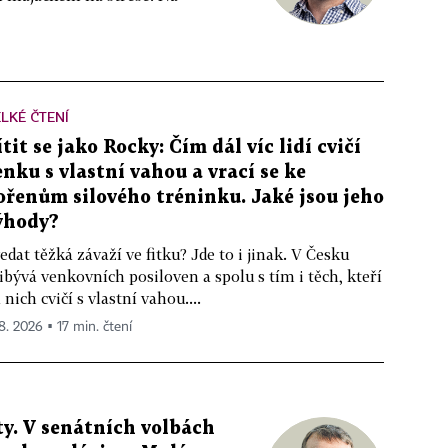
LKÉ ČTENÍ
ítit se jako Rocky: Čím dál víc lidí cvičí
enku s vlastní vahou a vrací se ke
ořenům silového tréninku. Jaké jsou jeho
ýhody?
edat těžká závaží ve fitku? Jde to i jinak. V Česku
ibývá venkovních posiloven a spolu s tím i těch, kteří
 nich cvičí s vlastní vahou....
 8. 2026 ▪ 17 min. čtení
y. V senátních volbách