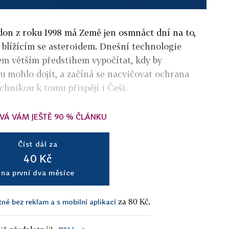
on z roku 1998 má Země jen osmnáct dní na to,
s blížícím se asteroidem. Dnešní technologie
m větším předstihem vypočítat, kdy by
u mohlo dojít, a začíná se nacvičovat ochrana
chnikou k tomu přispějí i Češi.
VÁ VÁM JEŠTĚ 90 % ČLÁNKU
Číst dál za
40 Kč
na první dva měsíce
za 80 Kč.
tné bez reklam a s mobilní aplikací