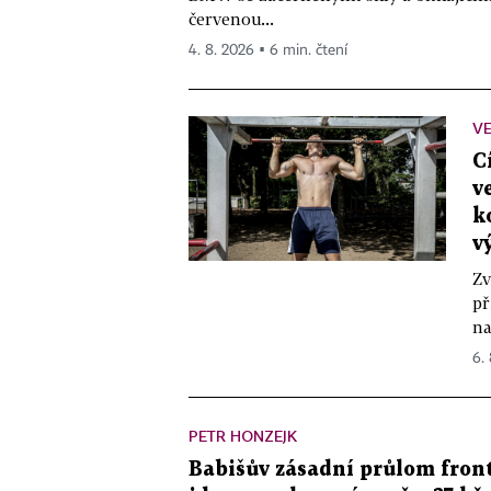
červenou...
4. 8. 2026 ▪ 6 min. čtení
VE
C
v
k
v
Zv
př
na
6.
PETR HONZEJK
Babišův zásadní průlom front