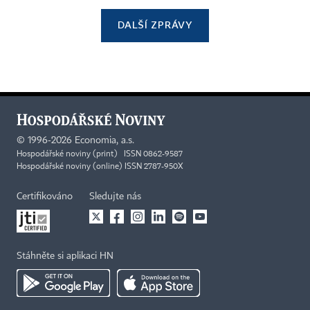
DALŠÍ ZPRÁVY
©
1996-2026
Economia, a.s.
Hospodářské noviny (print) ISSN 0862-9587
Hospodářské noviny (online) ISSN 2787-950X
Certifikováno
Sledujte nás
Stáhněte si aplikaci HN