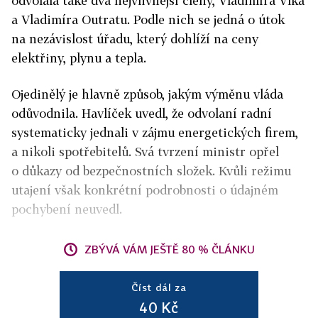
odvolala také dva nejvlivnější členy, Vladimíra Vlka
a Vladimíra Outratu. Podle nich se jedná o útok
na nezávislost úřadu, který dohlíží na ceny
elektřiny, plynu a tepla.
Ojedinělý je hlavně způsob, jakým výměnu vláda
odůvodnila. Havlíček uvedl, že odvolaní radní
systematicky jednali v zájmu energetických firem,
a nikoli spotřebitelů. Svá tvrzení ministr opřel
o důkazy od bezpečnostních složek. Kvůli režimu
utajení však konkrétní podrobnosti o údajném
pochybení neuvedl.
ZBÝVÁ VÁM JEŠTĚ 80 % ČLÁNKU
Číst dál za
40 Kč