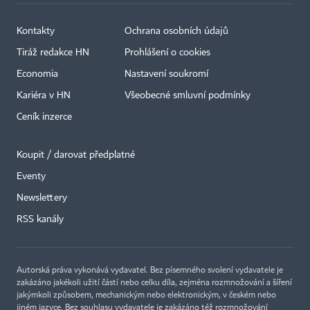
Kontakty
Ochrana osobních údajů
Tiráž redakce HN
Prohlášení o cookies
Economia
Nastavení soukromí
Kariéra v HN
Všeobecné smluvní podmínky
Ceník inzerce
Koupit / darovat předplatné
Eventy
Newslettery
×
RSS kanály
Autorská práva vykonává vydavatel. Bez písemného svolení vydavatele je
zakázáno jakékoli užití částí nebo celku díla, zejména rozmnožování a šíření
jakýmkoli způsobem, mechanickým nebo elektronickým, v českém nebo
jiném jazyce. Bez souhlasu vydavatele je zakázáno též rozmnožování