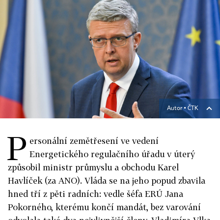
Autor ▪
ČTK
P
ersonální zemětřesení ve vedení
Energetického regulačního úřadu v úterý
způsobil ministr průmyslu a obchodu Karel
Havlíček (za ANO). Vláda se na jeho popud zbavila
hned tří z pěti radních: vedle šéfa ERÚ Jana
Pokorného, kterému končí mandát, bez varování