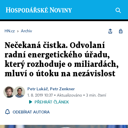
HN.cz
›
Archiv
Nečekaná čistka. Odvolaní
radní energetického úřadu,
který rozhoduje o miliardách,
mluví o útoku na nezávislost
Petr Lukáč
Petr Zenkner
,
1. 8. 2019 10:37 ▪ Aktualizováno ▪ 3 min. čtení
PŘEHRÁT ČLÁNEK
ODEBÍRAT AUTORA