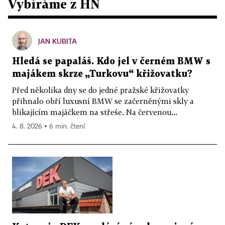
Vybíráme z HN
JAN KUBITA
Hledá se papaláš. Kdo jel v černém BMW s
majákem skrze „Turkovu“ křižovatku?
Před několika dny se do jedné pražské křižovatky
přihnalo obří luxusní BMW se začerněnými skly a
blikajícím majáčkem na střeše. Na červenou...
4. 8. 2026 ▪ 6 min. čtení