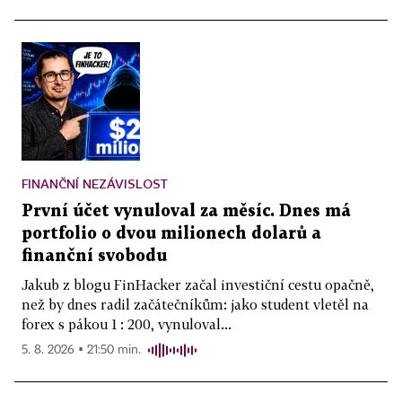
FINANČNÍ NEZÁVISLOST
První účet vynuloval za měsíc. Dnes má
portfolio o dvou milionech dolarů a
finanční svobodu
Jakub z blogu FinHacker začal investiční cestu opačně,
než by dnes radil začátečníkům: jako student vletěl na
forex s pákou 1 : 200, vynuloval...
5. 8. 2026 ▪ 21:50 min.