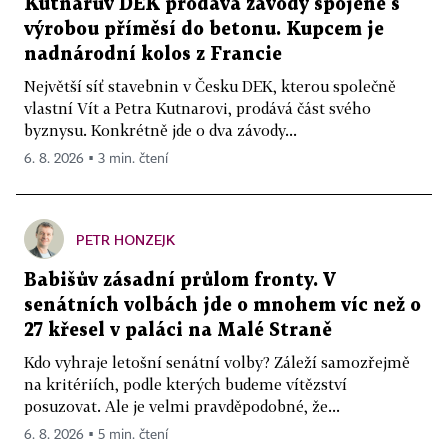
Kutnarův DEK prodává závody spojené s
výrobou příměsí do betonu. Kupcem je
nadnárodní kolos z Francie
Největší síť stavebnin v Česku DEK, kterou společně
vlastní Vít a Petra Kutnarovi, prodává část svého
byznysu. Konkrétně jde o dva závody...
6. 8. 2026 ▪ 3 min. čtení
PETR HONZEJK
Babišův zásadní průlom fronty. V
senátních volbách jde o mnohem víc než o
27 křesel v paláci na Malé Straně
Kdo vyhraje letošní senátní volby? Záleží samozřejmě
na kritériích, podle kterých budeme vítězství
posuzovat. Ale je velmi pravděpodobné, že...
6. 8. 2026 ▪ 5 min. čtení