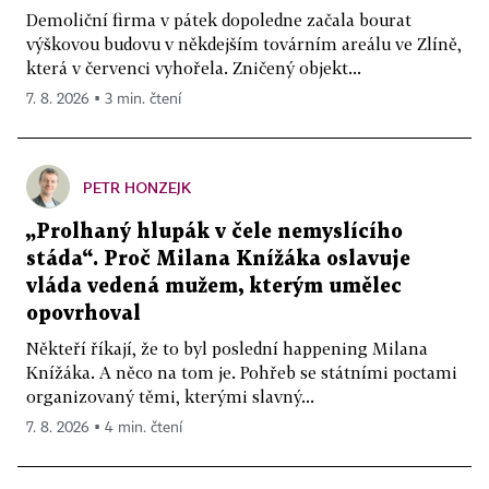
Demoliční firma v pátek dopoledne začala bourat
výškovou budovu v někdejším továrním areálu ve Zlíně,
která v červenci vyhořela. Zničený objekt...
7. 8. 2026 ▪ 3 min. čtení
PETR HONZEJK
„Prolhaný hlupák v čele nemyslícího
stáda“. Proč Milana Knížáka oslavuje
vláda vedená mužem, kterým umělec
opovrhoval
Někteří říkají, že to byl poslední happening Milana
Knížáka. A něco na tom je. Pohřeb se státními poctami
organizovaný těmi, kterými slavný...
7. 8. 2026 ▪ 4 min. čtení