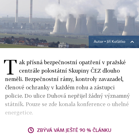
Autor ▪
Jiří Koťátko
T
ak přísná bezpečnostní opatření v pražské
centrále polostátní Skupiny ČEZ dlouho
neměli. Bezpečnostní rámy, kontroly zavazadel,
členové ochranky v každém rohu a zástupci
policie. Do ulice Duhová nepřijel žádný významný
státník. Pouze se zde konala konference o uhelné
energetice.
ZBÝVÁ VÁM JEŠTĚ 90 % ČLÁNKU