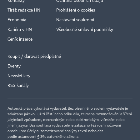
Kontakty
Ochrana osobních údajů
Tiráž redakce HN
Prohlášení o cookies
Economia
Nastavení soukromí
Kariéra v HN
Všeobecné smluvní podmínky
Ceník inzerce
Koupit / darovat předplatné
Eventy
Newslettery
RSS kanály
Autorská práva vykonává vydavatel. Bez písemného svolení vydavatele je
zakázáno jakékoli užití částí nebo celku díla, zejména rozmnožování a šíření
jakýmkoli způsobem, mechanickým nebo elektronickým, v českém nebo
jiném jazyce. Bez souhlasu vydavatele je zakázáno též rozmnožování
obsahu pro účely automatizované analýzy textů nebo dat
podle ustanovení § 39c autorského zákona.