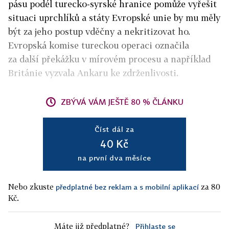
pásu podél turecko­-syrské hranice pomůže vyřešit
situaci uprchlíků a státy Evropské unie by mu měly
být za jeho postup vděčny a nekritizovat ho.
Evropská komise tureckou operaci označila
za další překážku v mírovém procesu a například
Británie vyzvala Ankaru ke zdrženlivosti.
ZBÝVÁ VÁM JEŠTĚ 80 % ČLÁNKU
Číst dál za
40 Kč
na první dva měsíce
Nebo zkuste
za 80
předplatné bez reklam a s mobilní aplikací
Kč.
Máte již předplatné?
Přihlaste se