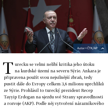
Autor ▪
ČTK/AP
T
urecku se velmi nelíbí kritika jeho útoku
na kurdské území na severu Sýrie. Ankara je
připravena použít svou nejsilnější zbraň, tedy
pustit dále do Evropy celkem 3,6 milionu uprchlíků
ze Sýrie. Prohlásil to turecký prezident Recep
Tayyip Erdogan na sjezdu své Strany spravedlnosti
a rozvoje (AKP). Podle něj vytvoření nárazníkového