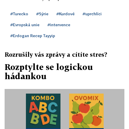
#Turecko
#Sýrie
#Kurdové
#uprchlíci
#Evropská unie
#intervence
#Erdogan Recep Tayyip
Rozrušily vás zprávy a cítíte stres?
Rozptylte se logickou
hádankou