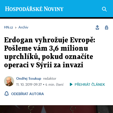
HN.cz
›
Archiv
Erdogan vyhrožuje Evropě:
Pošleme vám 3,6 milionu
uprchlíků, pokud označíte
operaci v Sýrii za invazi
Ondřej Soukup
redaktor
PŘEHRÁT ČLÁNEK
11. 10. 2019 09:37 ▪ 4 min. čtení
ODEBÍRAT AUTORA