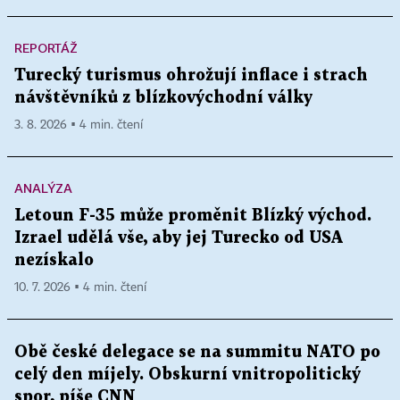
REPORTÁŽ
Turecký turismus ohrožují inflace i strach
návštěvníků z blízkovýchodní války
3. 8. 2026 ▪ 4 min. čtení
ANALÝZA
Letoun F-35 může proměnit Blízký východ.
Izrael udělá vše, aby jej Turecko od USA
nezískalo
10. 7. 2026 ▪ 4 min. čtení
Obě české delegace se na summitu NATO po
celý den míjely. Obskurní vnitropolitický
spor, píše CNN