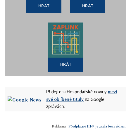
HRÁT
HRÁT
HRÁT
mezi
Přidejte si Hospodářské noviny
své oblíbené tituly
na Google
zprávách.
|
Předplatné HN+ je zcela bez reklam.