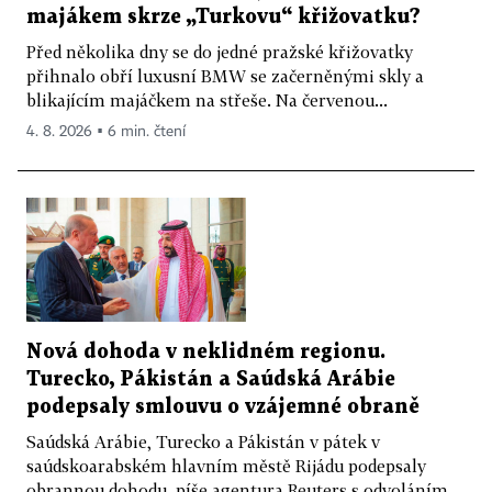
majákem skrze „Turkovu“ křižovatku?
Před několika dny se do jedné pražské křižovatky
přihnalo obří luxusní BMW se začerněnými skly a
blikajícím majáčkem na střeše. Na červenou...
4. 8. 2026 ▪ 6 min. čtení
Nová dohoda v neklidném regionu.
Turecko, Pákistán a Saúdská Arábie
podepsaly smlouvu o vzájemné obraně
Saúdská Arábie, Turecko a Pákistán v pátek v
saúdskoarabském hlavním městě Rijádu podepsaly
obrannou dohodu, píše agentura Reuters s odvoláním...