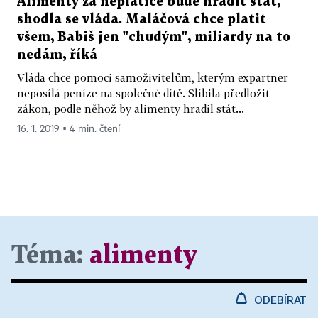
Alimenty za neplatiče bude hradit stát,
shodla se vláda. Maláčová chce platit
všem, Babiš jen "chudým", miliardy na to
nedám, říká
Vláda chce pomoci samoživitelům, kterým expartner
neposílá peníze na společné dítě. Slíbila předložit
zákon, podle něhož by alimenty hradil stát...
16. 1. 2019 ▪ 4 min. čtení
Téma:
alimenty
ODEBÍRAT