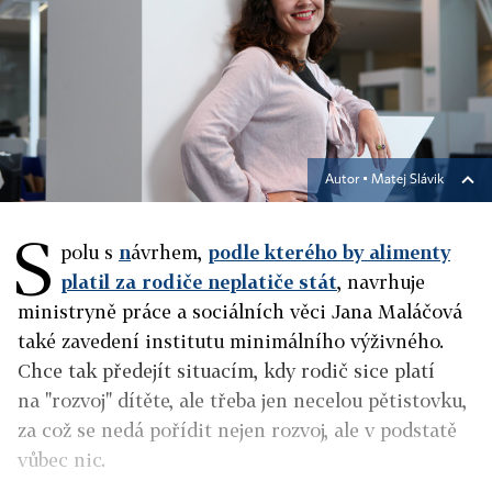
Autor ▪
Matej Slávik
S
polu s
n
ávrhem,
podle kterého by alimenty
platil za rodiče neplatiče stát
, navrhuje
ministryně práce a sociálních věci Jana Maláčová
také zavedení institutu minimálního výživného.
Chce tak předejít situacím, kdy rodič sice platí
na "rozvoj" dítěte, ale třeba jen necelou pětistovku,
za což se nedá pořídit nejen rozvoj, ale v podstatě
vůbec nic.