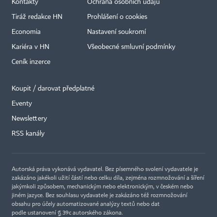
Kontakty
Ochrana osobních údajů
Tiráž redakce HN
Prohlášení o cookies
Economia
Nastavení soukromí
Kariéra v HN
Všeobecné smluvní podmínky
Ceník inzerce
Koupit / darovat předplatné
Eventy
Newslettery
RSS kanály
Autorská práva vykonává vydavatel. Bez písemného svolení vydavatele je
zakázáno jakékoli užití částí nebo celku díla, zejména rozmnožování a šíření
jakýmkoli způsobem, mechanickým nebo elektronickým, v českém nebo
jiném jazyce. Bez souhlasu vydavatele je zakázáno též rozmnožování
obsahu pro účely automatizované analýzy textů nebo dat
podle ustanovení § 39c autorského zákona.