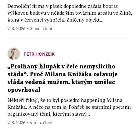
Demoliční firma v pátek dopoledne začala bourat
výškovou budovu v někdejším továrním areálu ve Zlíně,
která v červenci vyhořela. Zničený objekt...
7. 8. 2026 ▪ 3 min. čtení
PETR HONZEJK
„Prolhaný hlupák v čele nemyslícího
stáda“. Proč Milana Knížáka oslavuje
vláda vedená mužem, kterým umělec
opovrhoval
Někteří říkají, že to byl poslední happening Milana
Knížáka. A něco na tom je. Pohřeb se státními poctami
organizovaný těmi, kterými slavný...
7. 8. 2026 ▪ 4 min. čtení