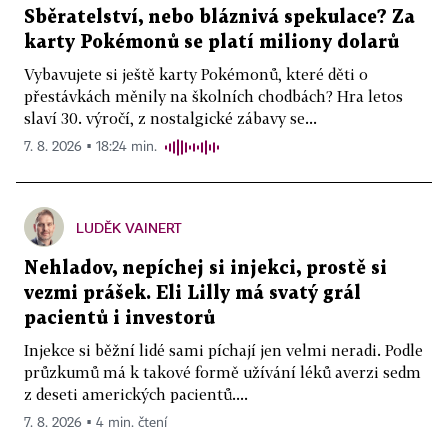
Sběratelství, nebo bláznivá spekulace? Za
karty Pokémonů se platí miliony dolarů
Vybavujete si ještě karty Pokémonů, které děti o
přestávkách měnily na školních chodbách? Hra letos
slaví 30. výročí, z nostalgické zábavy se...
7. 8. 2026 ▪ 18:24 min.
LUDĚK VAINERT
Nehladov, nepíchej si injekci, prostě si
vezmi prášek. Eli Lilly má svatý grál
pacientů i investorů
Injekce si běžní lidé sami píchají jen velmi neradi. Podle
průzkumů má k takové formě užívání léků averzi sedm
z deseti amerických pacientů....
7. 8. 2026 ▪ 4 min. čtení