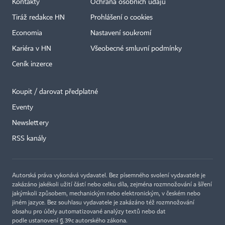
Kontakty
Ochrana osobních údajů
Tiráž redakce HN
Prohlášení o cookies
Economia
Nastavení soukromí
Kariéra v HN
Všeobecné smluvní podmínky
Ceník inzerce
Koupit / darovat předplatné
Eventy
Newslettery
×
RSS kanály
Autorská práva vykonává vydavatel. Bez písemného svolení vydavatele je
zakázáno jakékoli užití částí nebo celku díla, zejména rozmnožování a šíření
jakýmkoli způsobem, mechanickým nebo elektronickým, v českém nebo
jiném jazyce. Bez souhlasu vydavatele je zakázáno též rozmnožování
obsahu pro účely automatizované analýzy textů nebo dat
podle ustanovení § 39c autorského zákona.