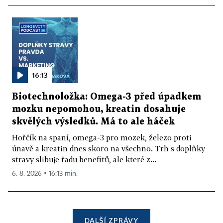
16:13
Biotechnoložka: Omega-3 před úpadkem
mozku nepomohou, kreatin dosahuje
skvělých výsledků. Má to ale háček
Hořčík na spaní, omega-3 pro mozek, železo proti
únavě a kreatin dnes skoro na všechno. Trh s doplňky
stravy slibuje řadu benefitů, ale které z...
6. 8. 2026 ▪ 16:13 min.
DALŠÍ ZPRÁVY