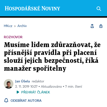
HN.cz
›
Archiv
ROZHOVOR
Musíme lidem zdůrazňovat, že
přísnější pravidla při placení
slouží jejich bezpečnosti, říká
manažer spořitelny
Jan Úšela
redaktor
2. 11. 2019 10:27 ▪ Aktualizováno ▪ 7 min. čtení
PŘEHRÁT ČLÁNEK
ODEBÍRAT AUTORA