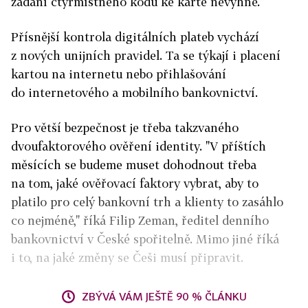
zadání čtyřmístného kódu ke kartě nevyhne.
Přísnější kontrola digitálních plateb vychází
z nových unijních pravidel. Ta se týkají i placení
kartou na internetu nebo přihlašování
do internetového a mobilního bankovnictví.
Pro větší bezpečnost je třeba takzvaného
dvoufaktorového ověření identity. "V příštích
měsících se budeme muset dohodnout třeba
na tom, jaké ověřovací faktory vybrat, aby to
platilo pro celý bankovní trh a klienty to zasáhlo
co nejméně," říká Filip Zeman, ředitel denního
bankovnictví v České spořitelně. Mimo jiné říká
i to, na jaké změny se Češi musí připravit.
ZBÝVÁ VÁM JEŠTĚ 90 % ČLÁNKU