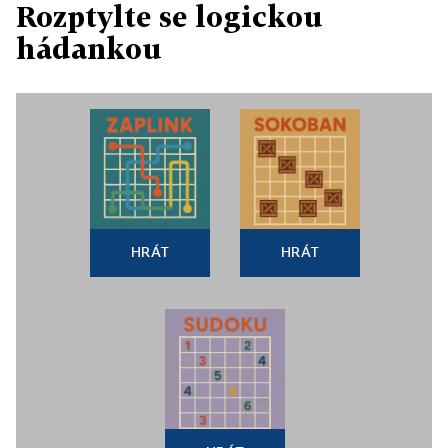
Rozptylte se logickou
hádankou
HRÁT
HRÁT