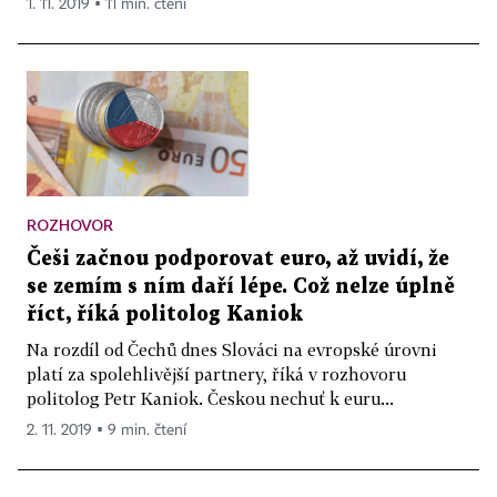
1. 11. 2019 ▪ 11 min. čtení
ROZHOVOR
Češi začnou podporovat euro, až uvidí, že
se zemím s ním daří lépe. Což nelze úplně
říct, říká politolog Kaniok
Na rozdíl od Čechů dnes Slováci na evropské úrovni
platí za spolehlivější partnery, říká v rozhovoru
politolog Petr Kaniok. Českou nechuť k euru...
2. 11. 2019 ▪ 9 min. čtení