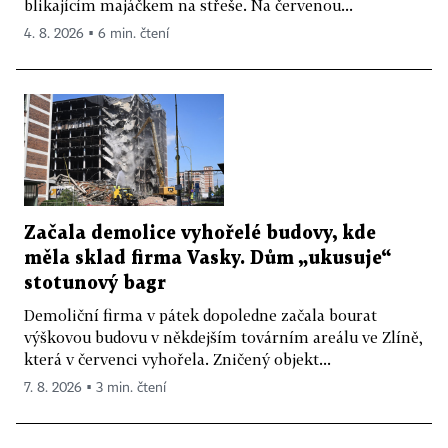
blikajícím majáčkem na střeše. Na červenou...
4. 8. 2026 ▪ 6 min. čtení
Začala demolice vyhořelé budovy, kde
měla sklad firma Vasky. Dům „ukusuje“
stotunový bagr
Demoliční firma v pátek dopoledne začala bourat
výškovou budovu v někdejším továrním areálu ve Zlíně,
která v červenci vyhořela. Zničený objekt...
7. 8. 2026 ▪ 3 min. čtení