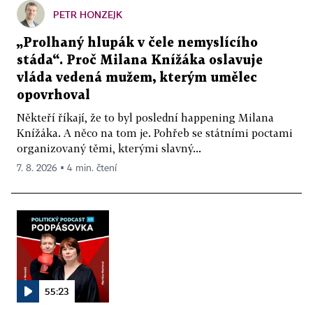
PETR HONZEJK
„Prolhaný hlupák v čele nemyslícího
stáda“. Proč Milana Knížáka oslavuje
vláda vedená mužem, kterým umělec
opovrhoval
Někteří říkají, že to byl poslední happening Milana
Knížáka. A něco na tom je. Pohřeb se státními poctami
organizovaný těmi, kterými slavný...
7. 8. 2026 ▪ 4 min. čtení
55:23