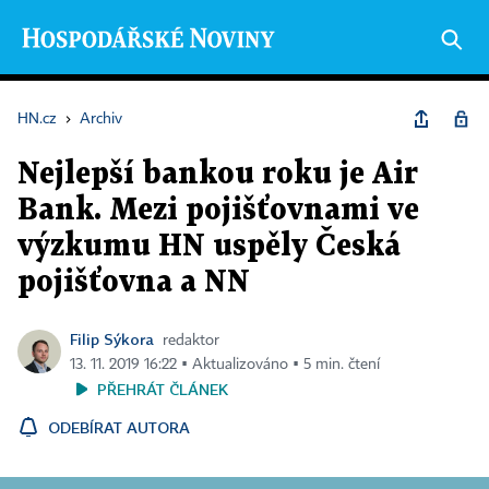
HN.cz
›
Archiv
Nejlepší bankou roku je Air
Bank. Mezi pojišťovnami ve
výzkumu HN uspěly Česká
pojišťovna a NN
Filip Sýkora
redaktor
13. 11. 2019 16:22 ▪ Aktualizováno ▪ 5 min. čtení
PŘEHRÁT ČLÁNEK
ODEBÍRAT AUTORA