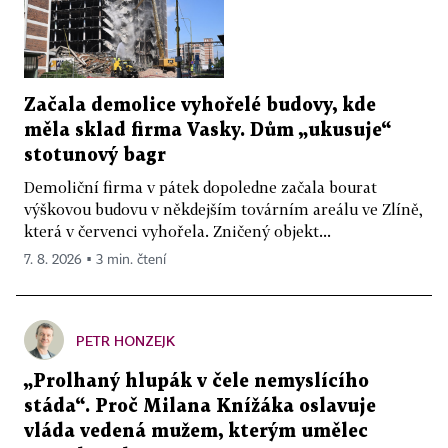
Začala demolice vyhořelé budovy, kde
měla sklad firma Vasky. Dům „ukusuje“
stotunový bagr
Demoliční firma v pátek dopoledne začala bourat
výškovou budovu v někdejším továrním areálu ve Zlíně,
která v červenci vyhořela. Zničený objekt...
7. 8. 2026 ▪ 3 min. čtení
PETR HONZEJK
„Prolhaný hlupák v čele nemyslícího
stáda“. Proč Milana Knížáka oslavuje
vláda vedená mužem, kterým umělec