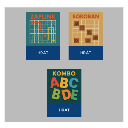
HRÁT
HRÁT
HRÁT