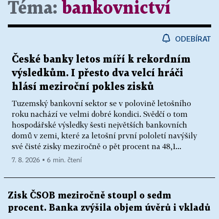
Téma:
bankovnictví
ODEBÍRAT
České banky letos míří k rekordním
výsledkům. I přesto dva velcí hráči
hlásí meziroční pokles zisků
Tuzemský bankovní sektor se v polovině letošního
roku nachází ve velmi dobré kondici. Svědčí o tom
hospodářské výsledky šesti největších bankovních
domů v zemi, které za letošní první pololetí navýšily
své čisté zisky meziročně o pět procent na 48,1...
7. 8. 2026 ▪ 6 min. čtení
Zisk ČSOB meziročně stoupl o sedm
procent. Banka zvýšila objem úvěrů i vkladů