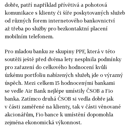
dobře, patří například přívětivá a pohotová
komunikace s klienty či šíře poskytovaných služeb
od různých forem internetového bankovnictví
až třeba po služby pro bezkontaktní placení
mobilním telefonem.
Pro mladou banku ze skupiny PPF, která v této
soutěži ještě před dvěma lety nesplnila podmínky
pro zařazení do celkového hodnocení kvůli
úzkému portfoliu nabízených služeb, jde o výrazný
úspěch. Mezi celkem 15 hodnocenými bankami
se vedle Air Bank nejlépe umístily ČSOB a Fio
banka. Zatímco druhá ČSOB si vedla dobře jak
v části zaměřené na klienty, tak v části věnované
akcionářům, Fio bance k umístění dopomohla
zejména ekonomická výkonnost.