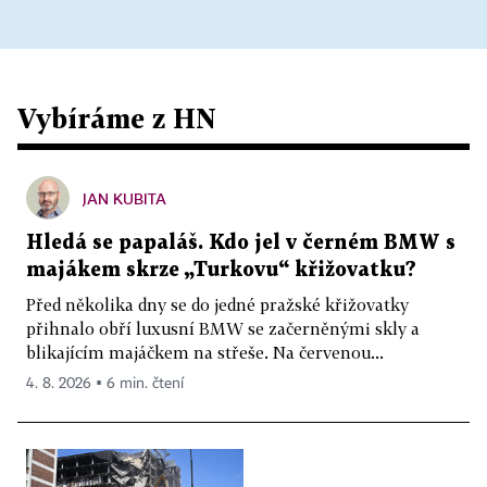
Vybíráme z HN
JAN KUBITA
Hledá se papaláš. Kdo jel v černém BMW s
majákem skrze „Turkovu“ křižovatku?
Před několika dny se do jedné pražské křižovatky
přihnalo obří luxusní BMW se začerněnými skly a
blikajícím majáčkem na střeše. Na červenou...
4. 8. 2026 ▪ 6 min. čtení