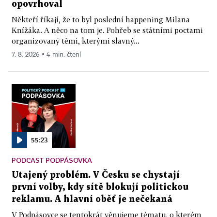
opovrhoval
Někteří říkají, že to byl poslední happening Milana
Knížáka. A něco na tom je. Pohřeb se státními poctami
organizovaný těmi, kterými slavný...
7. 8. 2026 ▪ 4 min. čtení
55:23
PODCAST PODPÁSOVKA
Utajený problém. V Česku se chystají
první volby, kdy sítě blokují politickou
reklamu. A hlavní oběť je nečekaná
V Podpásovce se tentokrát věnujeme tématu, o kterém