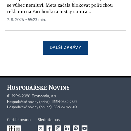
se vůbec nemluví. Meta začala blokovat politickou
reklamu na Facebooku a Instagramu a...
7. 8. 2026 ▪ 55:23 min.
DALŠÍ ZPRÁVY
©
1996-2026
Economia, a.s.
Hospodářské noviny (print) ISSN 0862-9587
Hospodářské noviny (online) ISSN 2787-950X
Certifikováno
Sledujte nás