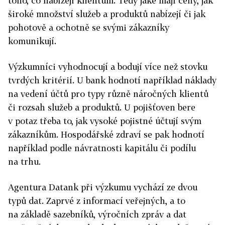
toho, co nabízejí klientům. Tedy jaké mají ceny, jak
široké množství služeb a produktů nabízejí či jak
pohotově a ochotně se svými zákazníky
komunikují.
Výzkumníci vyhodnocují a bodují více než stovku
tvrdých kritérií. U bank hodnotí například náklady
na vedení účtů pro typy různě náročných klientů
či rozsah služeb a produktů. U pojišťoven bere
v potaz třeba to, jak vysoké pojistné účtují svým
zákazníkům. Hospodářské zdraví se pak hodnotí
například podle návratnosti kapitálu či podílu
na trhu.
Agentura Datank při výzkumu vychází ze dvou
typů dat. Zaprvé z informací veřejných, a to
na základě sazebníků, výročních zpráv a dat