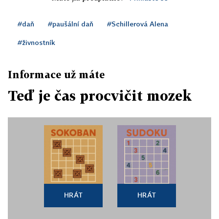
#daň
#paušální daň
#Schillerová Alena
#živnostník
Informace už máte
Teď je čas procvičit mozek
HRÁT
HRÁT