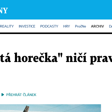
ARCHIV
REALITY
INVESTICE
PODCASTY
HRY
PročNe
D
tá horečka" ničí pra
PŘEHRÁT ČLÁNEK