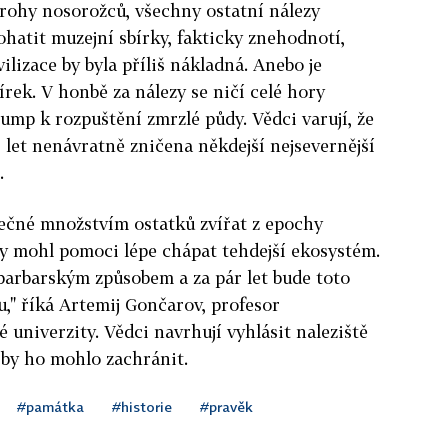
a rohy nosorožců, všechny ostatní nálezy
ohatit muzejní sbírky, fakticky znehodnotí,
ilizace by byla příliš nákladná. Anebo je
rek. V honbě za nálezy se ničí celé hory
ump k rozpuštění zmrzlé půdy. Vědci varují, že
let nenávratně zničena někdejší nejsevernější
.
nečné množstvím ostatků zvířat z epochy
by mohl pomoci lépe chápat tehdejší ekosystém.
barbarským způsobem a za pár let bude toto
u," říká Artemij Gončarov, profesor
 univerzity. Vědci navrhují vyhlásit naleziště
 by ho mohlo zachránit.
#památka
#historie
#pravěk