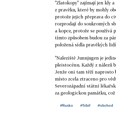
"Zlatokopy" zajímají jen kly 
z pravěku, které by mohly ob
protože jejich přeprava do civ
rozprodají do soukromých sbí
a kopce, protože se používá p
tímto způsobem budou za pár 
položená sídla pravěkých lidí
"Naleziště Junnjugen je jedi
pleistocénu. Každý z nálezů 
Jenže oni tam těží naprosto 
místo zcela ztraceno pro věd
Severozápadní státní lékařské
za geologickou památku, což
#Rusko
#Sibiř
#obchod