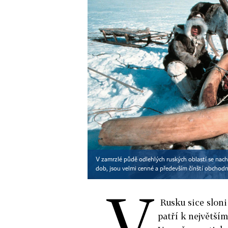
V zamrzlé půdě odlehlých ruských oblastí se nach
dob, jsou velmi cenné a především čínští obchodní
V
Rusku sice sloni
patří k největší