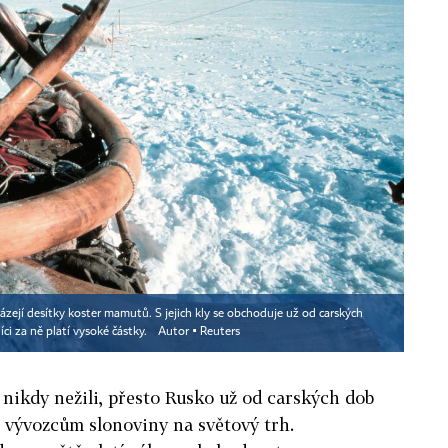
ázejí desítky koster mamutů. S jejich kly se obchoduje už od carských
ci za ně platí vysoké částky.
Autor ▪
Reuters
 nikdy nežili, přesto Rusko už od carských dob
m vývozcům slonoviny na světový trh.