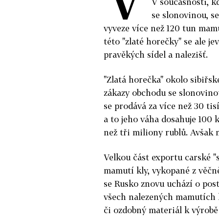
V současnosti, k
se slonovinou, se
vyveze více než 120 tun mamu
této "zlaté horečky" se ale j
pravěkých sídel a nalezišť.
"Zlatá horečka" okolo sibiřs
zákazy obchodu se slonovinou
se prodává za více než 30 tisí
a to jeho váha dosahuje 100 
než tři miliony rublů. Avšak 
Velkou část exportu carské "
mamutí kly, vykopané z věčně
se Rusko znovu uchází o post
všech nalezených mamutích kl
či ozdobný materiál k výrobě