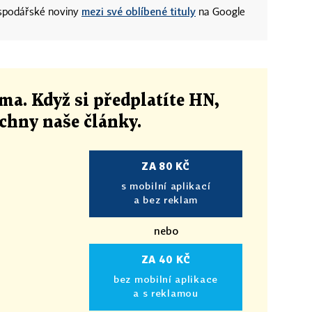
mezi své oblíbené tituly
ospodářské noviny
na Google
ma. Když si předplatíte HN,
echny naše články
.
ZA 80 KČ
s mobilní aplikací
a bez reklam
nebo
ZA 40 KČ
bez mobilní aplikace
a s reklamou