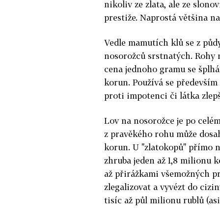
nikoliv ze zlata, ale ze slon
prestiže. Naprostá většina na
Vedle mamutích klů se z půd
nosorožců srstnatých. Rohy 
cena jednoho gramu se šplhá 
korun. Používá se především 
proti impotenci či látka zlepš
Lov na nosorožce je po celém
z pravěkého rohu může dosaho
korun. U "zlatokopů" přímo na 
zhruba jeden až 1,8 milionu 
až přirážkami všemožných pro
zlegalizovat a vyvézt do cizi
tisíc až půl milionu rublů (as