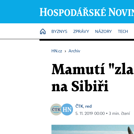
HOME
BYZNYS
ZPRÁVY
NÁZORY
TECH
HN.cz
›
Archiv
Mamutí "zla
na Sibiři
ČTK
red
,
5. 11. 2019 00:00 ▪ 3 min. čtení