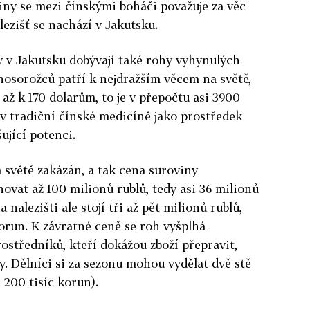
oviny se mezi čínskými boháči považuje za věc
lezišť se nachází v Jakutsku.
y v Jakutsku dobývají také rohy vyhynulých
nosorožců patří k nejdražším věcem na světě,
až k 170 dolarům, to je v přepočtu asi 3900
v tradiční čínské medicíně jako prostředek
ující potenci.
 světě zakázán, a tak cena suroviny
vat až 100 milionů rublů, tedy asi 36 milionů
nalezišti ale stojí tři až pět milionů rublů,
korun. K závratné ceně se roh vyšplhá
středníků, kteří dokážou zboží přepravit,
ny. Dělníci si za sezonu mohou vydělat dvě stě
i 200 tisíc korun).