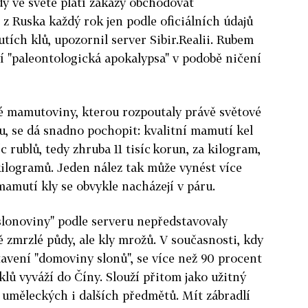
dy ve světě platí zákazy obchodovat
 z Ruska každý rok jen podle oficiálních údajů
tích klů, upozornil server Sibir.Realii. Rubem
eví "paleontologická apokalypsa" v podobě ničení
ké mamutoviny, kterou rozpoutaly právě světové
, se dá snadno pochopit: kvalitní mamutí kel
c rublů, tedy zhruba 11 tisíc korun, za kilogram,
kilogramů. Jeden nález tak může vynést více
mamutí kly se obvykle nacházejí v páru.
slonoviny" podle serveru nepředstavovaly
 zmrzlé půdy, ale kly mrožů. V současnosti, kdy
avení "domoviny slonů", se více než 90 procent
ů vyváží do Číny. Slouží přitom jako užitný
 uměleckých i dalších předmětů. Mít zábradlí