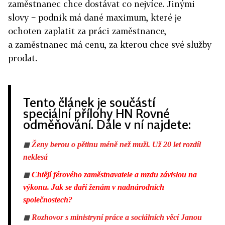
zaměstnanec chce dostávat co nejvíce. Jinými
slovy − podnik má dané maximum, které je
ochoten zaplatit za práci zaměstnance,
a zaměstnanec má cenu, za kterou chce své služby
prodat.
Tento článek je součástí
speciální přílohy HN Rovné
odměňování. Dále v ní najdete:
◼
Ženy berou o pětinu méně než muži. Už 20 let rozdíl
neklesá
◼
Chtějí férového zaměstnavatele a mzdu závislou na
výkonu. Jak se daří ženám v nadnárodních
společnostech?
◼
Rozhovor s ministryní práce a sociálních věcí Janou