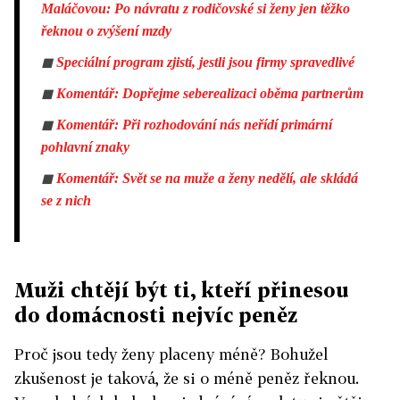
Maláčovou: Po návratu z rodičovské si ženy jen těžko
řeknou o zvýšení mzdy
◼
Speciální program zjistí, jestli jsou firmy spravedlivé
◼
Komentář: Dopřejme seberealizaci oběma partnerům
◼
Komentář: Při rozhodování nás neřídí primární
pohlavní znaky
◼
Komentář: Svět se na muže a ženy nedělí, ale skládá
se z nich
Muži chtějí být ti, kteří přinesou
do domácnosti nejvíc peněz
Proč jsou tedy ženy placeny méně? Bohužel
zkušenost je taková, že si o méně peněz řeknou.