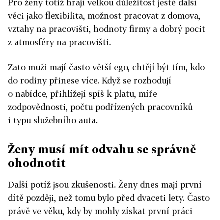
Pro ženy totiž hrají velkou důležitost ještě další
věci jako flexibilita, možnost pracovat z domova,
vztahy na pracovišti, hodnoty firmy a dobrý pocit
z atmosféry na pracovišti.
Zato muži mají často větší ego, chtějí být tím, kdo
do rodiny přinese více. Když se rozhodují
o nabídce, přihlížejí spíš k platu, míře
zodpovědnosti, počtu podřízených pracovníků
i typu služebního auta.
Ženy musí mít odvahu se správně
ohodnotit
Další potíž jsou zkušenosti. Ženy dnes mají první
dítě později, než tomu bylo před dvaceti lety. Často
právě ve věku, kdy by mohly získat první práci