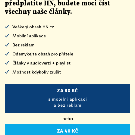
předplatíte HN, budete moci číst
všechny naše články
.
Veškerý obsah HN.cz
Mobilní aplikace
Bez reklam
Odemykejte obsah pro přátele
Články v audioverzi + playlist
Možnost kdykoliv zrušit
ZA 80 KČ
s mobilní aplikací
a bez reklam
nebo
ZA 40 KČ