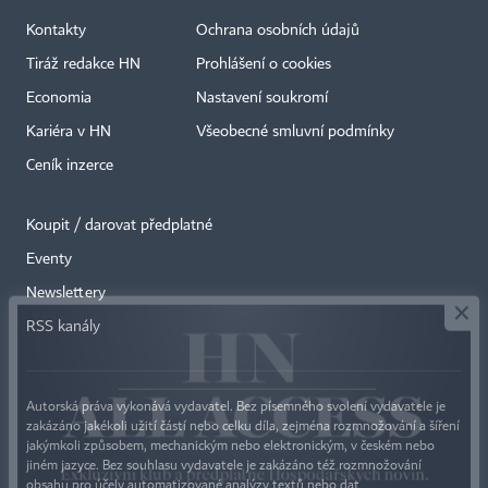
Kontakty
Ochrana osobních údajů
Tiráž redakce HN
Prohlášení o cookies
Economia
Nastavení soukromí
Kariéra v HN
Všeobecné smluvní podmínky
Ceník inzerce
Koupit / darovat předplatné
Eventy
×
Newslettery
RSS kanály
Autorská práva vykonává vydavatel. Bez písemného svolení vydavatele je
zakázáno jakékoli užití částí nebo celku díla, zejména rozmnožování a šíření
jakýmkoli způsobem, mechanickým nebo elektronickým, v českém nebo
jiném jazyce. Bez souhlasu vydavatele je zakázáno též rozmnožování
obsahu pro účely automatizované analýzy textů nebo dat