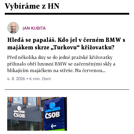
Vybíráme z HN
JAN KUBITA
Hledá se papaláš. Kdo jel v černém BMW s
majákem skrze „Turkovu“ křižovatku?
Před několika dny se do jedné pražské křižovatky
přihnalo obří luxusní BMW se začerněnými skly a
blikajícím majáčkem na střeše. Na červenou...
4. 8. 2026 ▪ 6 min. čtení