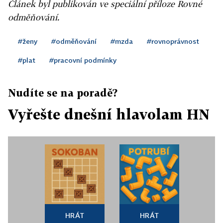
Článek byl publikován ve speciální příloze Rovné
odměňování.
#ženy
#odměňování
#mzda
#rovnoprávnost
#plat
#pracovní podmínky
Nudíte se na poradě?
Vyřešte dnešní hlavolam HN
HRÁT
HRÁT