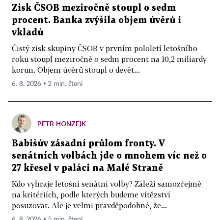
Zisk ČSOB meziročně stoupl o sedm
procent. Banka zvýšila objem úvěrů i
vkladů
Čistý zisk skupiny ČSOB v prvním pololetí letošního
roku stoupl meziročně o sedm procent na 10,2 miliardy
korun. Objem úvěrů stoupl o devět...
6. 8. 2026 ▪ 2 min. čtení
PETR HONZEJK
Babišův zásadní průlom fronty. V
senátních volbách jde o mnohem víc než o
27 křesel v paláci na Malé Straně
Kdo vyhraje letošní senátní volby? Záleží samozřejmě
na kritériích, podle kterých budeme vítězství
posuzovat. Ale je velmi pravděpodobné, že...
6. 8. 2026 ▪ 5 min. čtení