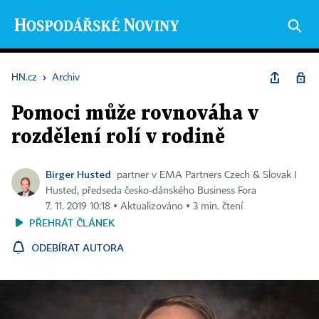
HN.cz
›
Archiv
Pomoci může rovnováha v
rozdělení rolí v rodině
Birger Husted
partner v EMA Partners Czech & Slovak I
Husted, předseda česko-dánského Business Fora
7. 11. 2019 10:18 ▪ Aktualizováno ▪ 3 min. čtení
PŘEHRÁT ČLÁNEK
ODEBÍRAT AUTORA