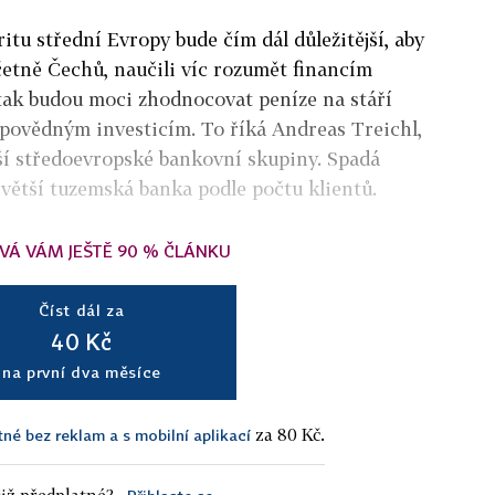
itu střední Evropy bude čím dál důležitější, aby
 včetně Čechů, naučili víc rozumět financím
tak budou moci zhodnocovat peníze na stáří
povědným investicím. To říká Andreas Treichl,
ší středoevropské bankovní skupiny. Spadá
jvětší tuzemská banka podle počtu klientů.
VÁ VÁM JEŠTĚ 90 % ČLÁNKU
Číst dál za
40 Kč
na první dva měsíce
za 80 Kč.
tné bez reklam a s mobilní aplikací
iž předplatné?