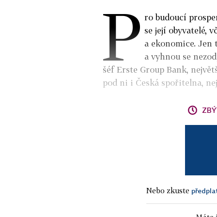
P
ro budoucí prosper
se její obyvatelé,
a ekonomice. Jen 
a vyhnou se nezod
šéf Erste Group Bank, největ
pod ni i Česká spořitelna, ne
ZBÝ
Nebo zkuste
předpla
Máte j