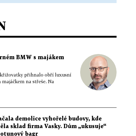
N
 černém BMW s majákem
 křižovatky přihnalo obří luxusní
m majáčkem na střeše. Na
ačala demolice vyhořelé budovy, kde
ěla sklad firma Vasky. Dům „ukusuje“
totunový bagr