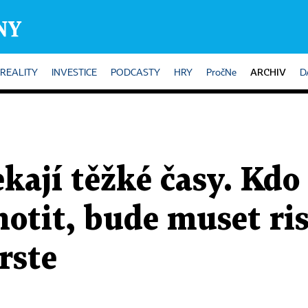
ARCHIV
REALITY
INVESTICE
PODCASTY
HRY
PročNe
D
ekají těžké časy. Kdo
otit, bude muset ris
rste