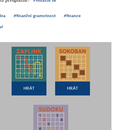
Přihlaste se
lna
#finanční gramotnost
#finance
ví
HRÁT
HRÁT