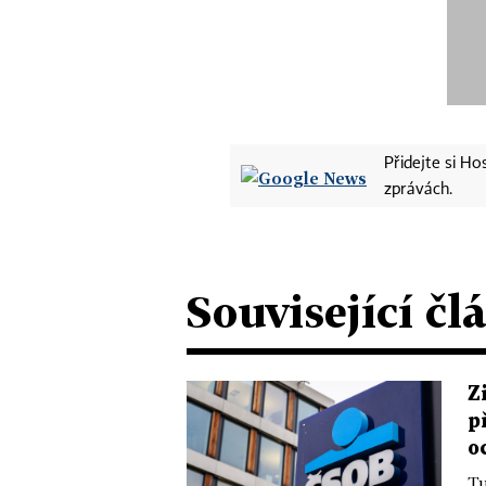
Přidejte si H
zprávách.
Související čl
Z
p
o
Tu