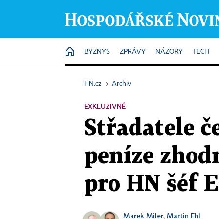
HOME
BYZNYS
ZPRÁVY
NÁZORY
TECH
HN.cz
›
Archiv
EXKLUZIVNĚ
Střadatele č
peníze zhodn
pro HN šéf E
Marek Miler
Martin Ehl
,