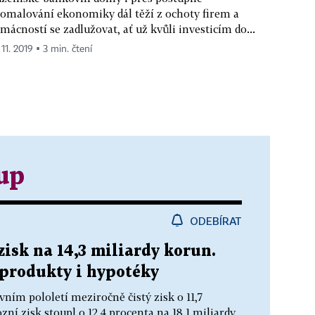
omalování ekonomiky dál těží z ochoty firem a
mácností se zadlužovat, ať už kvůli investicím do...
 11. 2019 ▪ 3 min. čtení
up
ODEBÍRAT
zisk na 14,3 miliardy korun.
 produkty i hypotéky
vním pololetí meziročně čistý zisk o 11,7
zní zisk stoupl o 12,4 procenta na 18,1 miliardy