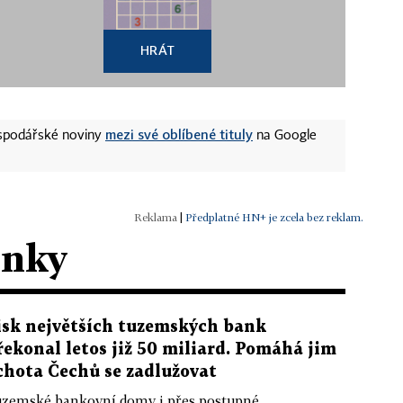
HRÁT
mezi své oblíbené tituly
ospodářské noviny
na Google
|
Předplatné HN+ je zcela bez reklam.
ánky
isk největších tuzemských bank
řekonal letos již 50 miliard. Pomáhá jim
chota Čechů se zadlužovat
zemské bankovní domy i přes postupné