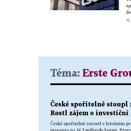
zp
do
15.
Téma:
Erste Gro
České spořitelně stoupl 
Rostl zájem o investiční
České spořitelně vzrostl v letošním pr
procenta na 14,3 miliardy korun. Provo