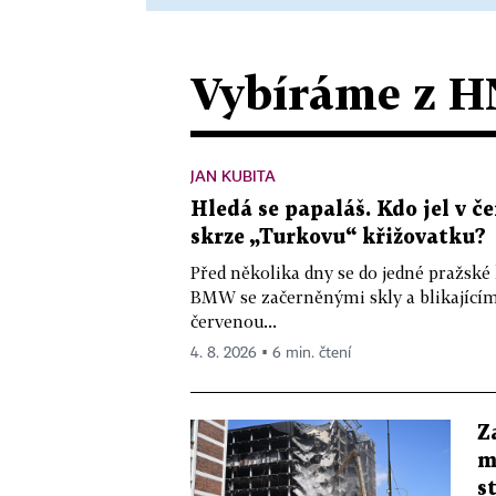
Vybíráme z H
JAN KUBITA
Hledá se papaláš. Kdo jel v
skrze „Turkovu“ křižovatku?
Před několika dny se do jedné pražské
BMW se začerněnými skly a blikající
červenou...
4. 8. 2026 ▪ 6 min. čtení
Z
m
s