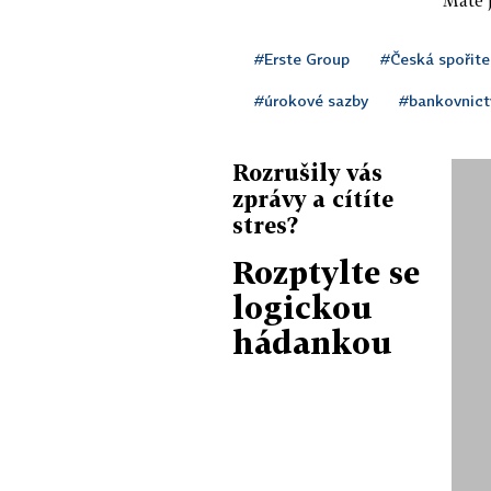
#Erste Group
#Česká spořite
#úrokové sazby
#bankovnict
Rozrušily vás
zprávy a cítíte
stres?
Rozptylte se
logickou
hádankou