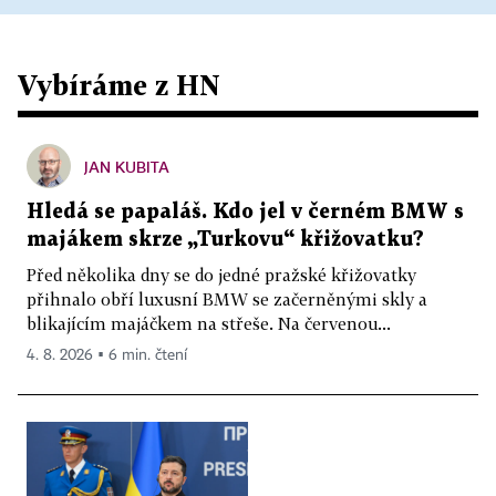
Vybíráme z HN
JAN KUBITA
Hledá se papaláš. Kdo jel v černém BMW s
majákem skrze „Turkovu“ křižovatku?
Před několika dny se do jedné pražské křižovatky
přihnalo obří luxusní BMW se začerněnými skly a
blikajícím majáčkem na střeše. Na červenou...
4. 8. 2026 ▪ 6 min. čtení