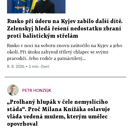
Rusko při úderu na Kyjev zabilo další dítě.
Zelenskyj hledá řešení nedostatku zbraní
proti balistickým střelám
Rusko v noci na sobotu znovu zaútočilo na Kyjev a jeho
okolí. Při útoku zahynul tříletý chlapec se svými
prarodiči. Jeho rodiče a patnáctiletý...
8. 8. 2026 ▪ 3 min. čtení
PETR HONZEJK
„Prolhaný hlupák v čele nemyslícího
stáda“. Proč Milana Knížáka oslavuje
vláda vedená mužem, kterým umělec
opovrhoval