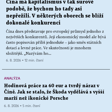
Čína má kapitalismus v tak surové
podobě, že bychom ho tady asi
nepřežili. V některých oborech se blíží
dokonalé konkurenci
Čína dnes představuje pro evropský průmysl jednoho z
největších konkurentů. Její ekonomický model ale bývá
často popisován příliš jednoduše – jako směs státních
dotací a levné práce. Ve skutečnosti je mnohem
složitější. „Nazývám ho...
6. 8. 2026 ▪ 12 min. čtení
ANALÝZA
Hodinová práce za 60 eur a tvrdý náraz v
Číně. Jak se stalo, že Škoda vydělává s vyšší
marží než ikonické Porsche
6. 8. 2026 ▪ 5 min. čtení