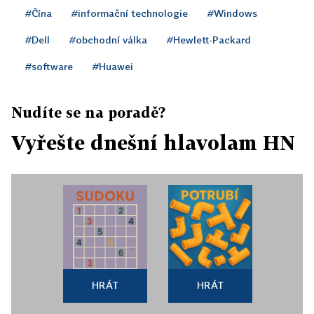
#Čína
#informační technologie
#Windows
#Dell
#obchodní válka
#Hewlett-Packard
#software
#Huawei
Nudíte se na poradě?
Vyřešte dnešní hlavolam HN
HRÁT
HRÁT