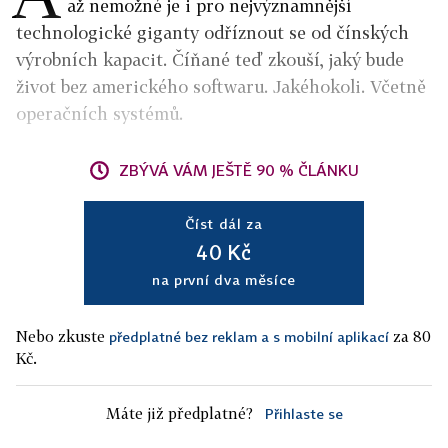
až nemožné je i pro nejvýznamnější
technologické giganty odříznout se od čínských
výrobních kapacit. Číňané teď zkouší, jaký bude
život bez amerického softwaru. Jakéhokoli. Včetně
operačních systémů.
ZBÝVÁ VÁM JEŠTĚ 90 % ČLÁNKU
Číst dál za
40 Kč
na první dva měsíce
Nebo zkuste
za 80
předplatné bez reklam a s mobilní aplikací
Kč.
Máte již předplatné?
Přihlaste se