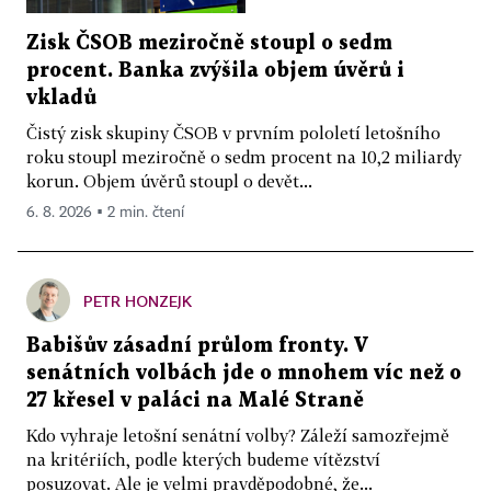
Zisk ČSOB meziročně stoupl o sedm
procent. Banka zvýšila objem úvěrů i
vkladů
Čistý zisk skupiny ČSOB v prvním pololetí letošního
roku stoupl meziročně o sedm procent na 10,2 miliardy
korun. Objem úvěrů stoupl o devět...
6. 8. 2026 ▪ 2 min. čtení
PETR HONZEJK
Babišův zásadní průlom fronty. V
senátních volbách jde o mnohem víc než o
27 křesel v paláci na Malé Straně
Kdo vyhraje letošní senátní volby? Záleží samozřejmě
na kritériích, podle kterých budeme vítězství
posuzovat. Ale je velmi pravděpodobné, že...