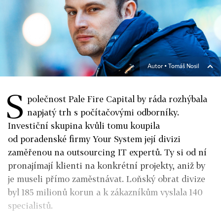
Autor ▪
Tomáš Nosil
S
polečnost Pale Fire Capital by ráda rozhýbala
napjatý trh s počítačovými odborníky.
Investiční skupina kvůli tomu koupila
od poradenské firmy Your System její divizi
zaměřenou na outsourcing IT expertů. Ty si od ní
pronajímají klienti na konkrétní projekty, aniž by
je museli přímo zaměstnávat. Loňský obrat divize
byl 185 milionů korun a k zákazníkům vyslala 140
specialistů.