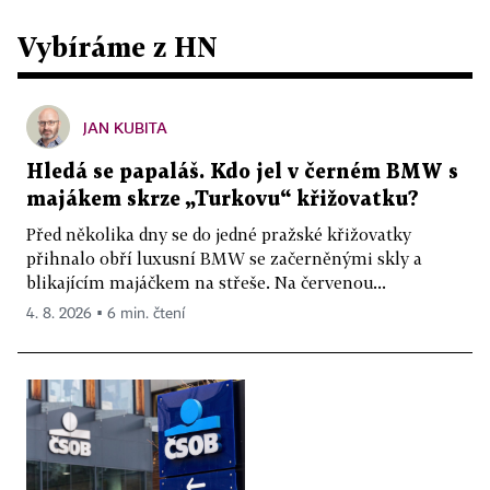
Vybíráme z HN
JAN KUBITA
Hledá se papaláš. Kdo jel v černém BMW s
majákem skrze „Turkovu“ křižovatku?
Před několika dny se do jedné pražské křižovatky
přihnalo obří luxusní BMW se začerněnými skly a
blikajícím majáčkem na střeše. Na červenou...
4. 8. 2026 ▪ 6 min. čtení