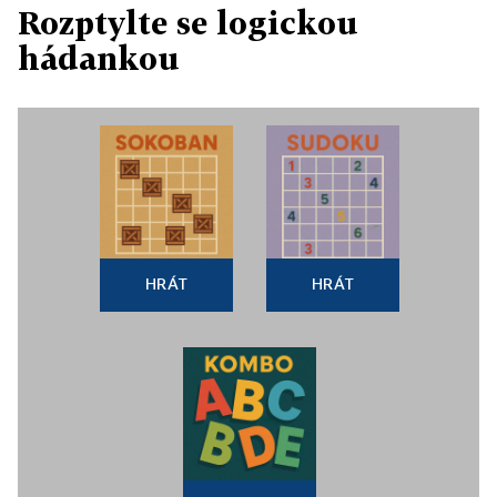
Rozptylte se logickou
hádankou
HRÁT
HRÁT