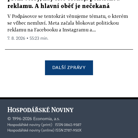
reklamu. A hlavní oběť je nečekaná
V Podpásovce se tentokrát věnujeme tématu, o kterém
se vůbec nemluví. Meta začala blokovat politickou
reklamu na Facebooku a Instagramu a...
7. 8. 2026 ▪ 55:23 min.
DALŠÍ ZPRÁVY
©
1996-2026
Economia, a.s.
Hospodářské noviny (print) ISSN 0862-9587
Hospodářské noviny (online) ISSN 2787-950X