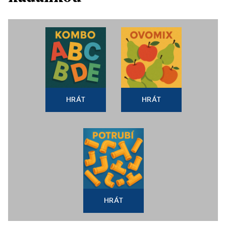
HRÁT
HRÁT
HRÁT