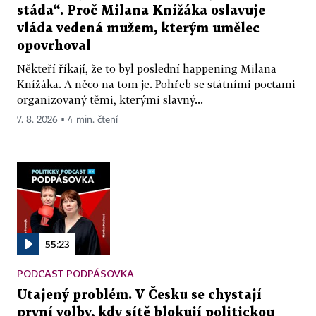
stáda“. Proč Milana Knížáka oslavuje
vláda vedená mužem, kterým umělec
opovrhoval
Někteří říkají, že to byl poslední happening Milana
Knížáka. A něco na tom je. Pohřeb se státními poctami
organizovaný těmi, kterými slavný...
7. 8. 2026 ▪ 4 min. čtení
55:23
PODCAST PODPÁSOVKA
Utajený problém. V Česku se chystají
první volby, kdy sítě blokují politickou