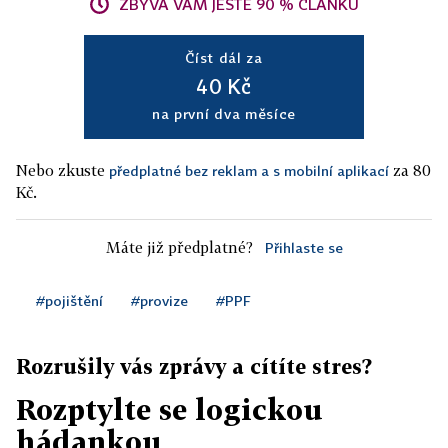
ZBÝVÁ VÁM JEŠTĚ 90 % ČLÁNKU
Číst dál za
40 Kč
na první dva měsíce
Nebo zkuste
za 80
předplatné bez reklam a s mobilní aplikací
Kč.
Máte již předplatné?
Přihlaste se
#pojištění
#provize
#PPF
Rozrušily vás zprávy a cítíte stres?
Rozptylte se logickou
hádankou