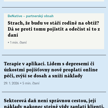
BeNative – partnerský obsah
Strach, že budu ve stáří rodině na obtíž?
Dá se proti tomu pojistit a odečíst si to z
daní
▪ 1 min. čtení
Terapie v aplikaci. Lidem s depresemi či
úzkostmi pojišťovny nově proplatí online
péči, zvýší se dosah a sníží náklady
29. 1. 2026 ▪ 5 min. čtení
Sektorová daň není správnou cestou, její
náklady nakonec stejně vždy zaplatí klienti,