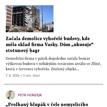
Začala demolice vyhořelé budovy, kde
měla sklad firma Vasky. Dům „ukusuje“
stotunový bagr
Demoliční firma v pátek dopoledne začala bourat
výškovou budovu v někdejším továrním areálu ve Zlíně,
která v červenci vyhořela. Zničený objekt...
7. 8. 2026 ▪ 3 min. čtení
PETR HONZEJK
„Prolhaný hlupák v čele nemyslícího