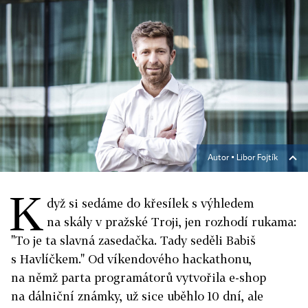
Autor ▪
Libor Fojtík
K
dyž si sedáme do křesílek s výhledem
na skály v pražské Troji, jen rozhodí rukama:
"To je ta slavná zasedačka. Tady seděli Babiš
s Havlíčkem." Od víkendového hackathonu,
na němž parta programátorů vytvořila e-shop
na dálniční známky, už sice uběhlo 10 dní, ale