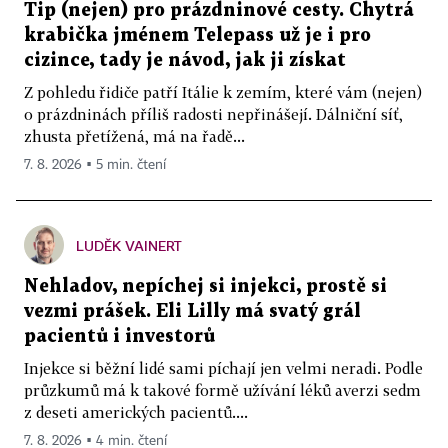
Tip (nejen) pro prázdninové cesty. Chytrá
krabička jménem Telepass už je i pro
cizince, tady je návod, jak ji získat
Z pohledu řidiče patří Itálie k zemím, které vám (nejen)
o prázdninách příliš radosti nepřinášejí. Dálniční síť,
zhusta přetížená, má na řadě...
7. 8. 2026 ▪ 5 min. čtení
LUDĚK VAINERT
Nehladov, nepíchej si injekci, prostě si
vezmi prášek. Eli Lilly má svatý grál
pacientů i investorů
Injekce si běžní lidé sami píchají jen velmi neradi. Podle
průzkumů má k takové formě užívání léků averzi sedm
z deseti amerických pacientů....
7. 8. 2026 ▪ 4 min. čtení