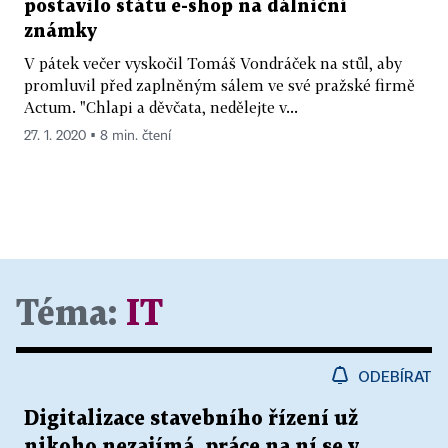
postavilo státu e­-shop na dálniční
známky
V pátek večer vyskočil Tomáš Vondráček na stůl, aby
promluvil před zaplněným sálem ve své pražské firmě
Actum. "Chlapi a děvčata, nedělejte v...
27. 1. 2020 ▪ 8 min. čtení
Téma:
IT
ODEBÍRAT
Digitalizace stavebního řízení už
nikoho nezajímá, práce na ní se v