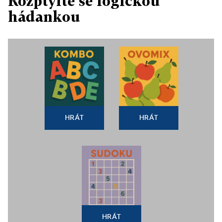
Rozptylte se logickou
hádankou
HRÁT
HRÁT
HRÁT