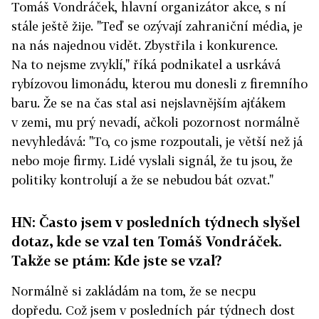
Tomáš Vondráček, hlavní organizátor akce, s ní
stále ještě žije. "Teď se ozývají zahraniční média, je
na nás najednou vidět. Zbystřila i konkurence.
Na to nejsme zvyklí," říká podnikatel a usrkává
rybízovou limonádu, kterou mu donesli z firemního
baru. Že se na čas stal asi nejslavnějším ajťákem
v zemi, mu prý nevadí, ačkoli pozornost normálně
nevyhledává: "To, co jsme rozpoutali, je větší než já
nebo moje firmy. Lidé vyslali signál, že tu jsou, že
politiky kontrolují a že se nebudou bát ozvat."
HN: Často jsem v posledních týdnech slyšel
dotaz, kde se vzal ten Tomáš Vondráček.
Takže se ptám: Kde jste se vzal?
Normálně si zakládám na tom, že se necpu
dopředu. Což jsem v posledních pár týdnech dost