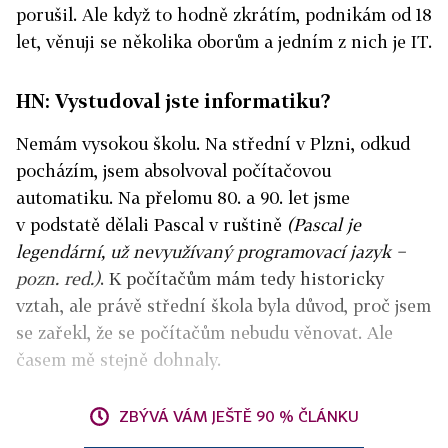
porušil. Ale když to hodně zkrátím, podnikám od 18
let, věnuji se několika oborům a jedním z nich je IT.
HN: Vystudoval jste informatiku?
Nemám vysokou školu. Na střední v Plzni, odkud
pocházím, jsem absolvoval počítačovou
automatiku. Na přelomu 80. a 90. let jsme
v podstatě dělali Pascal v ruštině
(Pascal je
legendární, už nevyužívaný programovací jazyk −
pozn. red.)
. K počítačům mám tedy historicky
vztah, ale právě střední škola byla důvod, proč jsem
se zařekl, že se počítačům nebudu věnovat. Ale
časem mě stejně dohnaly.
ZBÝVÁ VÁM JEŠTĚ 90 % ČLÁNKU