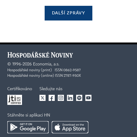
DALŠÍ ZPRÁVY
©
1996-2026
Economia, a.s.
Hospodářské noviny (print) ISSN 0862-9587
Hospodářské noviny (online) ISSN 2787-950X
Certifikováno
Sledujte nás
Stáhněte si aplikaci HN