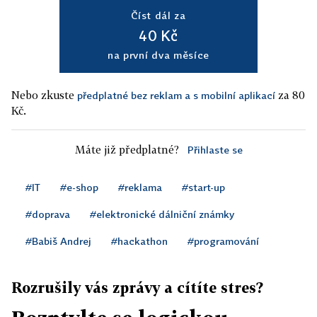
Číst dál za
40 Kč
na první dva měsíce
Nebo zkuste
za 80
předplatné bez reklam a s mobilní aplikací
Kč.
Máte již předplatné?
Přihlaste se
#IT
#e-shop
#reklama
#start-up
#doprava
#elektronické dálniční známky
#Babiš Andrej
#hackathon
#programování
Rozrušily vás zprávy a cítíte stres?