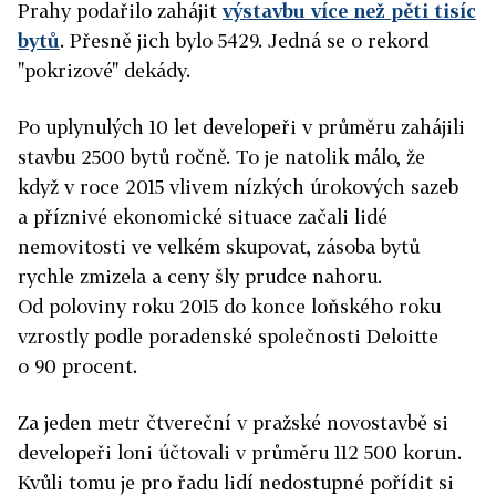
Prahy podařilo zahájit
výstavbu více než pěti tisíc
bytů
. Přesně jich bylo 5429. Jedná se o rekord
"pokrizové" dekády.
Po uplynulých 10 let developeři v průměru zahájili
stavbu 2500 bytů ročně. To je natolik málo, že
když v roce 2015 vlivem nízkých úrokových sazeb
a příznivé ekonomické situace začali lidé
nemovitosti ve velkém skupovat, zásoba bytů
rychle zmizela a ceny šly prudce nahoru.
Od poloviny roku 2015 do konce loňského roku
vzrostly podle poradenské společnosti Deloitte
o 90 procent.
Za jeden metr čtvereční v pražské novostavbě si
developeři loni účtovali v průměru 112 500 korun.
Kvůli tomu je pro řadu lidí nedostupné pořídit si