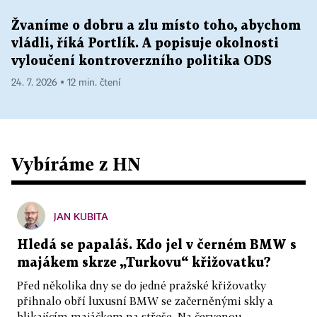
Žvaníme o dobru a zlu místo toho, abychom
vládli, říká Portlík. A popisuje okolnosti
vyloučení kontroverzního politika ODS
24. 7. 2026 ▪ 12 min. čtení
Vybíráme z HN
JAN KUBITA
Hledá se papaláš. Kdo jel v černém BMW s
majákem skrze „Turkovu“ křižovatku?
Před několika dny se do jedné pražské křižovatky
přihnalo obří luxusní BMW se začerněnými skly a
blikajícím majáčkem na střeše. Na červenou...