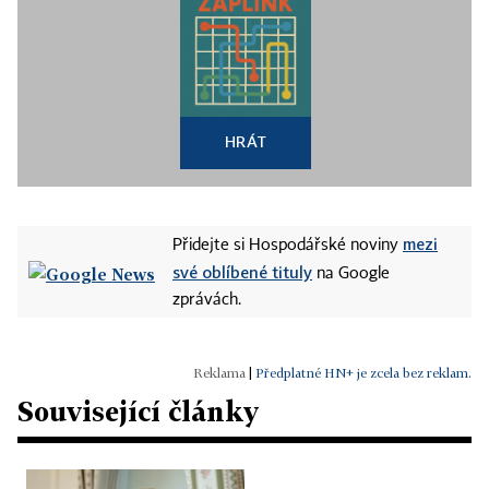
HRÁT
mezi
Přidejte si Hospodářské noviny
své oblíbené tituly
na Google
zprávách.
|
Předplatné HN+ je zcela bez reklam.
Související články