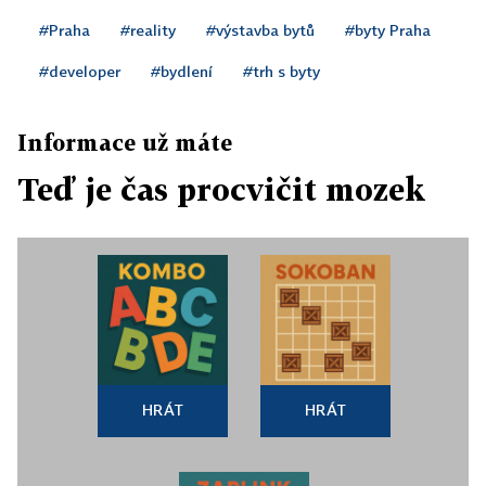
#Praha
#reality
#výstavba bytů
#byty Praha
#developer
#bydlení
#trh s byty
Informace už máte
Teď je čas procvičit mozek
HRÁT
HRÁT