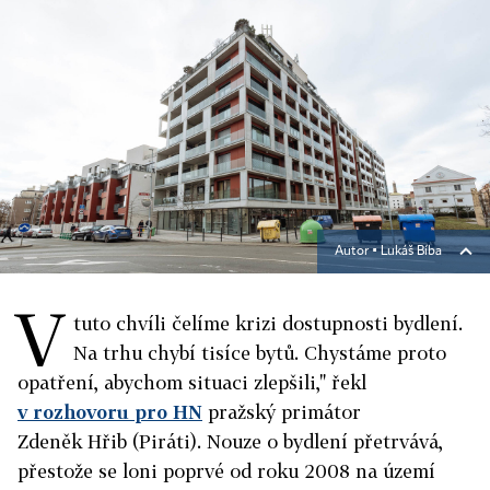
Autor ▪
Lukáš Bíba
V
tuto chvíli čelíme krizi dostupnosti bydlení.
Na trhu chybí tisíce bytů. Chystáme proto
opatření, abychom situaci zlepšili," řekl
v rozhovoru pro HN
pražský primátor
Zdeněk Hřib (Piráti). Nouze o bydlení přetrvává,
přestože se loni poprvé od roku 2008 na území