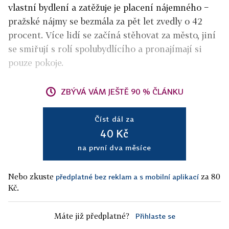
vlastní bydlení a zatěžuje je placení nájemného −
pražské nájmy se bezmála za pět let zvedly o 42
procent. Více lidí se začíná stěhovat za město, jiní
se smiřují s rolí spolubydlícího a pronajímají si
pouze pokoje.
ZBÝVÁ VÁM JEŠTĚ 90 % ČLÁNKU
Číst dál za
40 Kč
na první dva měsíce
Nebo zkuste
za 80
předplatné bez reklam a s mobilní aplikací
Kč.
Máte již předplatné?
Přihlaste se