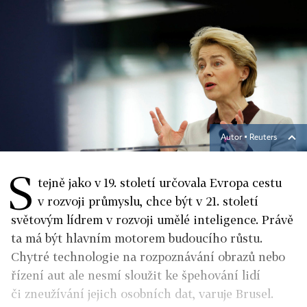
Autor ▪
Reuters
S
tejně jako v 19. století určovala Evropa cestu
v rozvoji průmyslu, chce být v 21. století
světovým lídrem v rozvoji umělé inteligence. Právě
ta má být hlavním motorem budoucího růstu.
Chytré technologie na rozpoznávání obrazů nebo
řízení aut ale nesmí sloužit ke špehování lidí
či zneužívání jejich osobních dat, varuje Brusel.