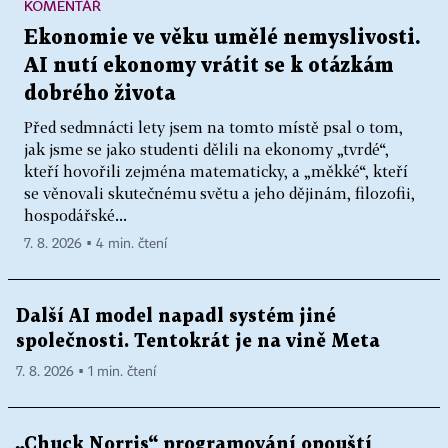
KOMENTÁŘ
Ekonomie ve věku umělé nemyslivosti.
AI nutí ekonomy vrátit se k otázkám
dobrého života
Před sedmnácti lety jsem na tomto místě psal o tom,
jak jsme se jako studenti dělili na ekonomy „tvrdé“,
kteří hovořili zejména matematicky, a „měkké“, kteří
se věnovali skutečnému světu a jeho dějinám, filozofii,
hospodářské...
7. 8. 2026 ▪ 4 min. čtení
Další AI model napadl systém jiné
společnosti. Tentokrát je na vině Meta
7. 8. 2026 ▪ 1 min. čtení
„Chuck Norris“ programování opouští