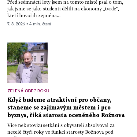
Před sedmnácti lety jsem na tomto místě psal o tom,
jak jsme se jako studenti dělili na ekonomy „tvrdé“,
kteří hovořili zejména...
7. 8. 2026 ▪ 4 min. čtení
ZELENÁ OBEC ROKU
Když budeme atraktivní pro občany,
staneme se zajímavým městem i pro
byznys, říká starosta oceněného Rožnova
Více než stovku setkání s obyvateli absolvoval za
necelé čtyři roky ve funkci starosty Rožnova pod