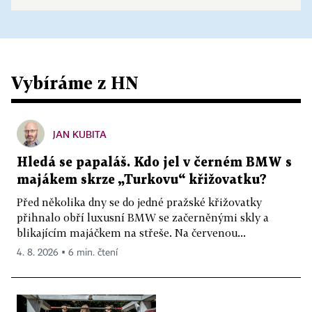
Vybíráme z HN
JAN KUBITA
Hledá se papaláš. Kdo jel v černém BMW s
majákem skrze „Turkovu“ křižovatku?
Před několika dny se do jedné pražské křižovatky
přihnalo obří luxusní BMW se začerněnými skly a
blikajícím majáčkem na střeše. Na červenou...
4. 8. 2026 ▪ 6 min. čtení