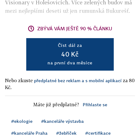
Visionary v Holešovicích. Více zelených budov má
mezi nejlepšími deseti už jen rumunská Bukurešť.
ZBÝVÁ VÁM JEŠTĚ 90 % ČLÁNKU
Číst dál za
40 Kč
na první dva měsíce
Nebo zkuste
za 80
předplatné bez reklam a s mobilní aplikací
Kč.
Máte již předplatné?
Přihlaste se
#ekologie
#kanceláře výstavba
#kanceláře Praha
#žebříček
#certifikace