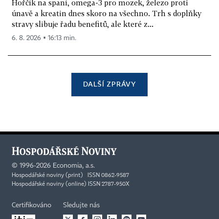
Hořčík na spaní, omega-3 pro mozek, železo proti
únavě a kreatin dnes skoro na všechno. Trh s doplňky
stravy slibuje řadu benefitů, ale které z...
6. 8. 2026 ▪ 16:13 min.
DALŠÍ ZPRÁVY
©
1996-2026
Economia, a.s.
Hospodářské noviny (print) ISSN 0862-9587
Hospodářské noviny (online) ISSN 2787-950X
Certifikováno
Sledujte nás