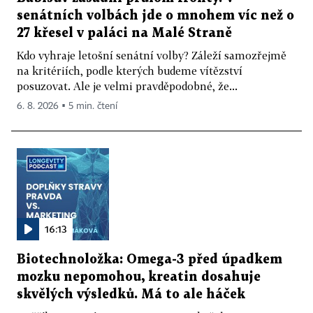
senátních volbách jde o mnohem víc než o
27 křesel v paláci na Malé Straně
Kdo vyhraje letošní senátní volby? Záleží samozřejmě
na kritériích, podle kterých budeme vítězství
posuzovat. Ale je velmi pravděpodobné, že...
6. 8. 2026 ▪ 5 min. čtení
16:13
Biotechnoložka: Omega-3 před úpadkem
mozku nepomohou, kreatin dosahuje
skvělých výsledků. Má to ale háček