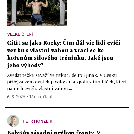
VELKÉ ČTENÍ
Cítit se jako Rocky: Čím dál víc lidí cvičí
venku s vlastní vahou a vrací se ke
kořenům silového tréninku. Jaké jsou
jeho výhody?
Zvedat těžká závaží ve fitku? Jde to i jinak. V Česku
přibývá venkovních posiloven a spolu s tím i těch, kteří
na nich cvičí s vlastní vahou....
6. 8. 2026 ▪ 17 min. čtení
PETR HONZEJK
Babišův zásadní průlom fronty. V