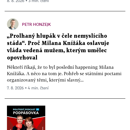
8. 8. 2026 ▪ 3 min. čtení
PETR HONZEJK
„Prolhaný hlupák v čele nemyslícího
stáda“. Proč Milana Knížáka oslavuje
vláda vedená mužem, kterým umělec
opovrhoval
Někteří říkají, že to byl poslední happening Milana
Knížáka. A něco na tom je. Pohřeb se státními poctami
organizovaný těmi, kterými slavný...
7. 8. 2026 ▪ 4 min. čtení