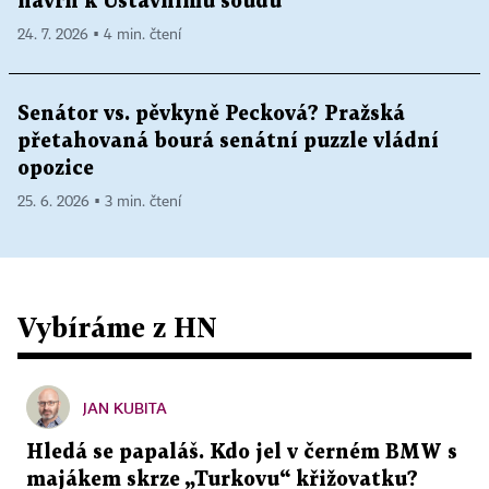
návrh k Ústavnímu soudu
24. 7. 2026 ▪ 4 min. čtení
Senátor vs. pěvkyně Pecková? Pražská
přetahovaná bourá senátní puzzle vládní
opozice
25. 6. 2026 ▪ 3 min. čtení
Vybíráme z HN
JAN KUBITA
Hledá se papaláš. Kdo jel v černém BMW s
majákem skrze „Turkovu“ křižovatku?