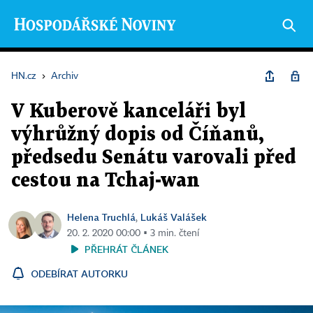
HN.cz
›
Archiv
V Kuberově kanceláři byl
výhrůžný dopis od Číňanů,
předsedu Senátu varovali před
cestou na Tchaj-wan
Helena Truchlá
Lukáš Valášek
,
20. 2. 2020 00:00 ▪ 3 min. čtení
PŘEHRÁT ČLÁNEK
ODEBÍRAT AUTORKU