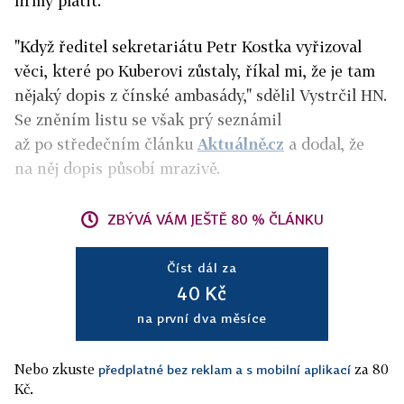
firmy platit.
"Když ředitel sekretariátu Petr Kostka vyřizoval
věci, které po Kuberovi zůstaly, říkal mi, že je tam
nějaký dopis z čínské ambasády," sdělil Vystrčil HN.
Se zněním listu se však prý seznámil
až po středečním článku
Aktuálně.cz
a dodal, že
na něj dopis působí mrazivě.
ZBÝVÁ VÁM JEŠTĚ 80 % ČLÁNKU
Číst dál za
40 Kč
na první dva měsíce
Nebo zkuste
za 80
předplatné bez reklam a s mobilní aplikací
Kč.