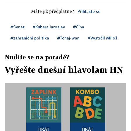
Máte již předplatné?
Přihlaste se
#Senát
#Kubera Jaroslav
#Čína
#zahraniční politika
#Tchaj-wan
#Vystrčil Miloš
Nudíte se na poradě?
Vyřešte dnešní hlavolam HN
HRÁT
HRÁT