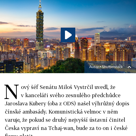
Autor ▪
Shutterstock
N
ový šéf Senátu Miloš Vystrčil uvedl, že
v kanceláři svého zesnulého předchůdce
Jaroslava Kubery (oba z ODS) našel výhrůžný dopis
čínské ambasády. Komunistická velmoc v něm
varuje, že pokud se druhý nejvyšší ústavní činitel
Česka vypraví na Tchaj-wan, bude za to on i české