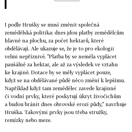
I podle Hrušky se musí změnit společná
zemědělská politika: dnes jdou platby zemědělcům
hlavně na plochu, za počet hektarů, které
obdělávají. Ale ukazuje se, že je to pro ekologii
velmi nepříznivé. "Platba by se neměla vyplácet
paušálně za hektar, ale až za výsledek ve vztahu
ke krajině. Dotace by se měly vyplácet pouze,
když se na obdělávané půdě něco změní k lepšímu.
Například když tam zemědělec zavede krajinné
či vodní prvky, které poskytují úkryt živočichům
a budou bránit dnes obrovské erozi půdy," navrhuje
Hruška. Takovými prvky jsou třeba stružky,
remízky nebo meze.