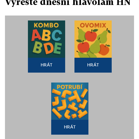
Vyřešte dnešní hlavolam HN
HRÁT
HRÁT
HRÁT