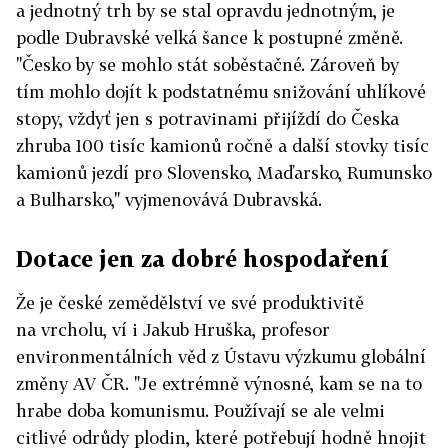
a jednotný trh by se stal opravdu jednotným, je
podle Dubravské velká šance k postupné změně.
"Česko by se mohlo stát soběstačné. Zároveň by
tím mohlo dojít k podstatnému snižování uhlíkové
stopy, vždyť jen s potravinami přijíždí do Česka
zhruba 100 tisíc kamionů ročně a další stovky tisíc
kamionů jezdí pro Slovensko, Maďarsko, Rumunsko
a Bulharsko," vyjmenovává Dubravská.
Dotace jen za dobré hospodaření
Že je české zemědělství ve své produktivitě
na vrcholu, ví i Jakub Hruška, profesor
environmentálních věd z Ústavu výzkumu globální
změny AV ČR. "Je extrémně výnosné, kam se na to
hrabe doba komunismu. Používají se ale velmi
citlivé odrůdy plodin, které potřebují hodně hnojit