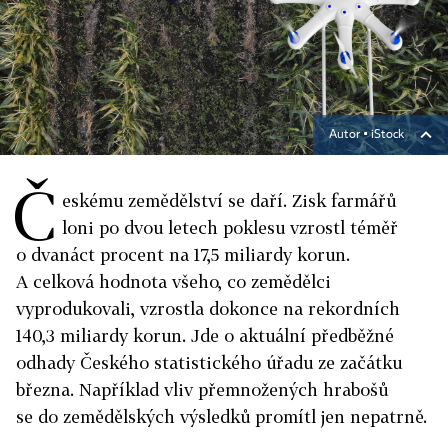
Autor ▪
iStock
Č
eskému zemědělství se daří. Zisk farmářů
loni po dvou letech poklesu vzrostl téměř
o dvanáct procent na 17,5 miliardy korun.
A celková hodnota všeho, co zemědělci
vyprodukovali, vzrostla dokonce na rekordních
140,3 miliardy korun. Jde o aktuální předběžné
odhady Českého statistického úřadu ze začátku
března. Například vliv přemnožených hrabošů
se do zemědělských výsledků promítl jen nepatrně.