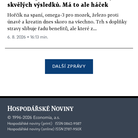
skvělých výsledků. Má to ale háček
Hořčík na spaní, omega-3 pro mozek, železo proti
únavě a kreatin dnes skoro na všechno. Trh s doplňky
stravy slibuje řadu benefitů, ale které z...
6. 8. 2026 ▪ 16:13 min.
DALŠÍ ZPRÁVY
©
1996-2026
Economia, a.s.
Hospodářské noviny (print) ISSN 0862-9587
Hospodářské noviny (online) ISSN 2787-950X