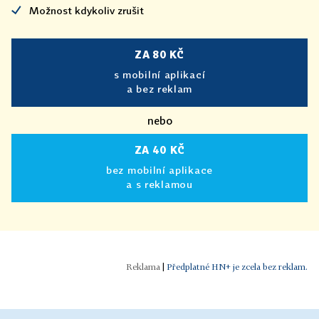
Možnost kdykoliv zrušit
ZA 80 KČ
s mobilní aplikací
a bez reklam
nebo
ZA 40 KČ
bez mobilní aplikace
a s reklamou
|
Předplatné HN+ je zcela bez reklam.