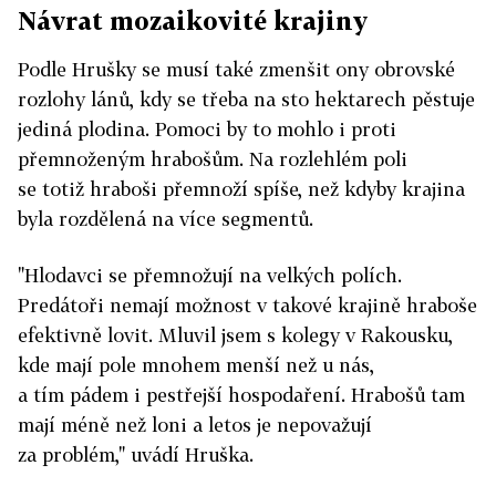
Návrat mozaikovité krajiny
Podle Hrušky se musí také zmenšit ony obrovské
rozlohy lánů, kdy se třeba na sto hektarech pěstuje
jediná plodina. Pomoci by to mohlo i proti
přemnoženým hrabošům. Na rozlehlém poli
se totiž hraboši přemnoží spíše, než kdyby krajina
byla rozdělená na více segmentů.
"Hlodavci se přemnožují na velkých polích.
Predátoři nemají možnost v takové krajině hraboše
efektivně lovit. Mluvil jsem s kolegy v Rakousku,
kde mají pole mnohem menší než u nás,
a tím pádem i pestřejší hospodaření. Hrabošů tam
mají méně než loni a letos je nepovažují
za problém," uvádí Hruška.