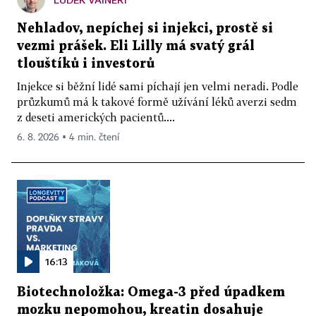
Nehladov, nepíchej si injekci, prostě si
vezmi prášek. Eli Lilly má svatý grál
tlouštíků i investorů
Injekce si běžní lidé sami píchají jen velmi neradi. Podle
průzkumů má k takové formě užívání léků averzi sedm
z deseti amerických pacientů....
6. 8. 2026 ▪ 4 min. čtení
16:13
Biotechnoložka: Omega-3 před úpadkem
mozku nepomohou, kreatin dosahuje