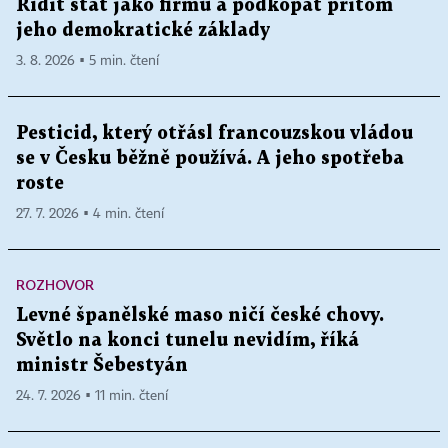
Řídit stát jako firmu a podkopat přitom
jeho demokratické základy
3. 8. 2026 ▪ 5 min. čtení
Pesticid, který otřásl francouzskou vládou
se v Česku běžně používá. A jeho spotřeba
roste
27. 7. 2026 ▪ 4 min. čtení
ROZHOVOR
Levné španělské maso ničí české chovy.
Světlo na konci tunelu nevidím, říká
ministr Šebestyán
24. 7. 2026 ▪ 11 min. čtení