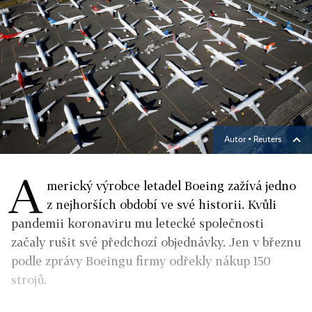
Autor ▪
Reuters
A
merický výrobce letadel Boeing zažívá jedno
z nejhorších období ve své historii. Kvůli
pandemii koronaviru mu letecké společnosti
začaly rušit své předchozí objednávky. Jen v březnu
podle zprávy Boeingu firmy odřekly nákup 150
strojů.