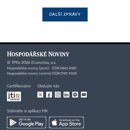
DALŠÍ ZPRÁVY
©
1996-2026
Economia, a.s.
Hospodářské noviny (print) ISSN 0862-9587
Hospodářské noviny (online) ISSN 2787-950X
Certifikováno
Sledujte nás
Stáhněte si aplikaci HN