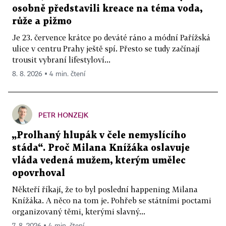
osobně představili kreace na téma voda,
růže a pižmo
Je 23. července krátce po deváté ráno a módní Pařížská
ulice v centru Prahy ještě spí. Přesto se tudy začínají
trousit vybraní lifestyloví...
8. 8. 2026 ▪ 4 min. čtení
PETR HONZEJK
„Prolhaný hlupák v čele nemyslícího
stáda“. Proč Milana Knížáka oslavuje
vláda vedená mužem, kterým umělec
opovrhoval
Někteří říkají, že to byl poslední happening Milana
Knížáka. A něco na tom je. Pohřeb se státními poctami
organizovaný těmi, kterými slavný...
7. 8. 2026 ▪ 4 min. čtení