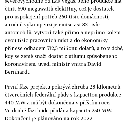
severovýchodně od Las Vegas. Jeho produkce má
činit 690 megawattů elektřiny, což je dostatek
pro uspokojení potřeb 260 tisíc domácností,
a ročně vykompenzuje emise asi 83 tisíc
automobilů. Vytvoří také přímo a nepřímo kolem
dvou tisíc pracovních míst a do ekonomiky
přinese odhadem 712,5 milionu dolarů, a to v době,
kdy se země snaží dostat z útlumu způsobeného
koronavirem, uvedl ministr vnitra David
Bernhardt.
První fáze projektu pokrývá zhruba 28 kilometrů
čtverečních federální půdy s kapacitou produkce
440 MW a má být dokončena v příštím roce.
Ve druhé fázi bude přidána kapacita 250 MW.
Dokončení je plánováno na rok 2022.