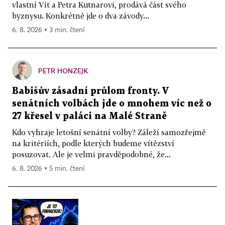
vlastní Vít a Petra Kutnarovi, prodává část svého
byznysu. Konkrétně jde o dva závody...
6. 8. 2026 ▪ 3 min. čtení
PETR HONZEJK
Babišův zásadní průlom fronty. V
senátních volbách jde o mnohem víc než o
27 křesel v paláci na Malé Straně
Kdo vyhraje letošní senátní volby? Záleží samozřejmě
na kritériích, podle kterých budeme vítězství
posuzovat. Ale je velmi pravděpodobné, že...
6. 8. 2026 ▪ 5 min. čtení