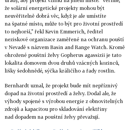
úřady, aby projekt vznikl na jiném místě. "Věříme,
že solární energetické projekty mohou být
neuvěřitelně dobrá věc, když je ale umístíte
na špatné místo, může to být pro životní prostředí
to nejhorší," řekl Kevin Emmerich, ředitel
neziskové organizace zaměřené na ochranu pouští
v Nevadě s názvem Basin and Range Watch. Kromě
ohrožené pouštní želvy Gopherus agassizii je tato
lokalita domovem dvou druhů vzácných kozinců,
lišky šedohnědé, sýčka králičího a řady rostlin.
Bernhardt uznal, že projekt bude mít nepříznivý
dopad na životní prostředí a želvy. Dodal ale, že
výhody spojené s výrobou energie z obnovitelných
zdrojů a kapacitou pro skladování elektřiny
nad dopadem na pouštní želvy převažují.