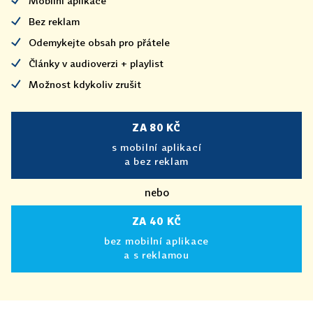
Mobilní aplikace
Bez reklam
Odemykejte obsah pro přátele
Články v audioverzi + playlist
Možnost kdykoliv zrušit
ZA 80 KČ
s mobilní aplikací
a bez reklam
nebo
ZA 40 KČ
bez mobilní aplikace
a s reklamou