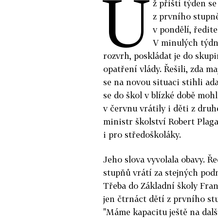
U
ž příští týden s
z prvního stupně
v pondělí, ředit
V minulých týdne
rozvrh, poskládat je do skupin
opatření vlády. Řešili, zda ma
se na novou situaci stihli ada
se do škol v blízké době mohlo
v červnu vrátily i děti z dr
ministr školství Robert Plaga
i pro středoškoláky.
Jeho slova vyvolala obavy. Ře
stupňů vrátí za stejných pod
Třeba do Základní školy Fran
jen čtrnáct dětí z prvního st
"Máme kapacitu ještě na další