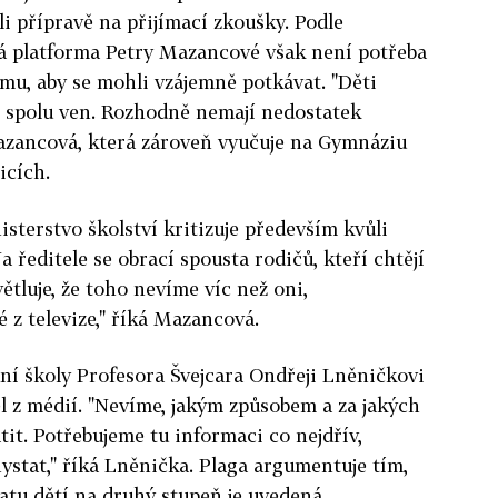
i přípravě na přijímací zkoušky. Podle
á platforma Petry Mazancové však není potřeba
omu, aby se mohli vzájemně potkávat. "Děti
dí spolu ven. Rozhodně nemají nedostatek
Mazancová, která zároveň vyučuje na Gymnáziu
icích.
sterstvo školství kritizuje především kvůli
ředitele se obrací spousta rodičů, kteří chtějí
ětluje, že toho nevíme víc než oni,
 z televize," říká Mazancová.
ní školy Profesora Švejcara Ondřeji Lněničkovi
ěl z médií. "Nevíme, jakým způsobem a za jakých
tit. Potřebujeme tu informaci co nejdřív,
stat," říká Lněnička. Plaga argumentuje tím,
tu dětí na druhý stupeň je uvedená