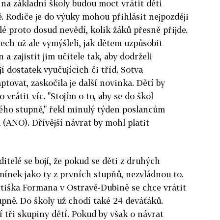
e na základní školy budou moct vrátit děti
. Rodiče je do výuky mohou přihlásit nejpozději
elé proto dosud nevědí, kolik žáků přesně přijde.
ch už ale vymýšleli, jak dětem uzpůsobit
 a zajistit jim učitele tak, aby dodrželi
jí dostatek vyučujících či tříd. Sotva
ptovat, zaskočila je další novinka. Dětí by
 vrátit víc. "Stojím o to, aby se do škol
uhého stupně," řekl minulý týden poslancům
 (ANO). Dřívější návrat by mohl platit
ditelé se bojí, že pokud se děti z druhých
mínek jako ty z prvních stupňů, nezvládnou to.
tiška Formana v Ostravě-Dubině se chce vrátit
upně. Do školy už chodí také 24 deváťáků.
 tři skupiny dětí. Pokud by však o návrat