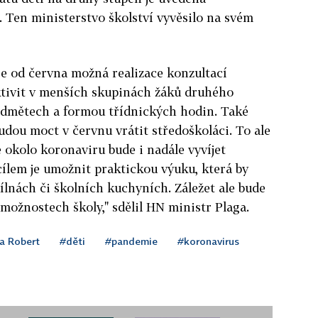
Ten ministerstvo školství vyvěsilo na svém
e od června možná realizace konzultací
ktivit v menších skupinách žáků druhého
ředmětech a formou třídnických hodin. Také
budou moct v červnu vrátit středoškoláci. To ale
e okolo koronaviru bude i nadále vyvíjet
ílem je umožnit praktickou výuku, která by
ílnách či školních kuchyních. Záležet ale bude
ožnostech školy," sdělil HN ministr Plaga.
a Robert
#děti
#pandemie
#koronavirus