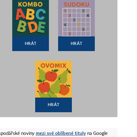
HRÁT
HRÁT
HRÁT
mezi své oblíbené tituly
ospodářské noviny
na Google