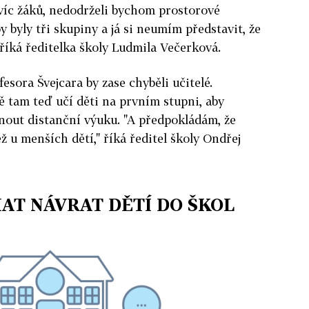
víc žáků, nedodrželi bychom prostorové
 byly tři skupiny a já si neumím představit, že
 říká ředitelka školy Ludmila Večerková.
esora Švejcara by zase chyběli učitelé.
 tam teď učí děti na prvním stupni, aby
out distanční výuku. "A předpokládám, že
ež u menších dětí," říká ředitel školy Ondřej
AT NÁVRAT DĚTÍ DO ŠKOL