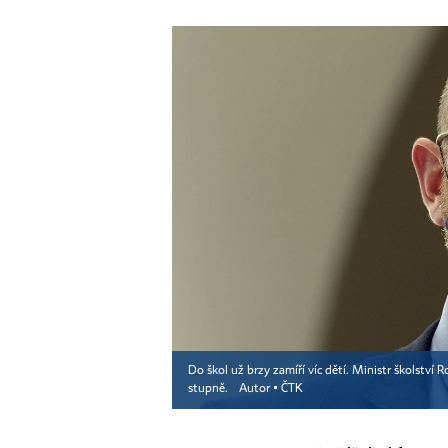
Do škol už brzy zamíří víc dětí. Ministr školství 
stupně.
Autor ▪
ČTK