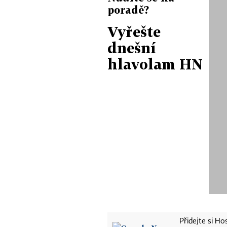
poradě?
Vyřešte
dnešní
hlavolam HN
Přidejte si H