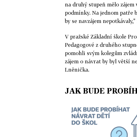
na druhý stupeň mělo zájem 
podmínky. Na jednom patře by
by se navzájem nepotkávaly,"
V pražské Základní škole Prof
Pedagogové z druhého stupně
pomohli svým kolegům zvládn
zájem o návrat by byl větší n
Lněnička.
JAK BUDE PROBÍH