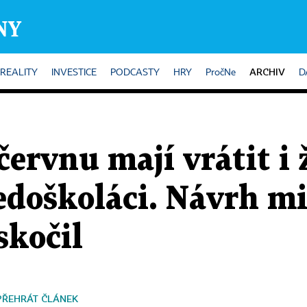
ARCHIV
REALITY
INVESTICE
PODCASTY
HRY
PročNe
D
 červnu mají vrátit i
edoškoláci. Návrh mi
skočil
PŘEHRÁT ČLÁNEK