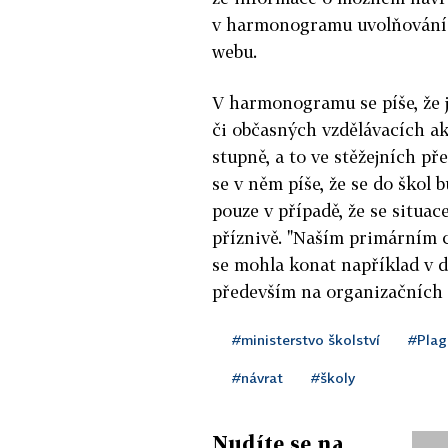
v harmonogramu uvolňování. 
webu.
V harmonogramu se píše, že j
či občasných vzdělávacích a
stupně, a to ve stěžejních p
se v něm píše, že se do škol 
pouze v případě, že se situac
příznivě. "Naším primárním c
se mohla konat například v d
především na organizačních m
#ministerstvo školství
#Plag
#návrat
#školy
Nudíte se na