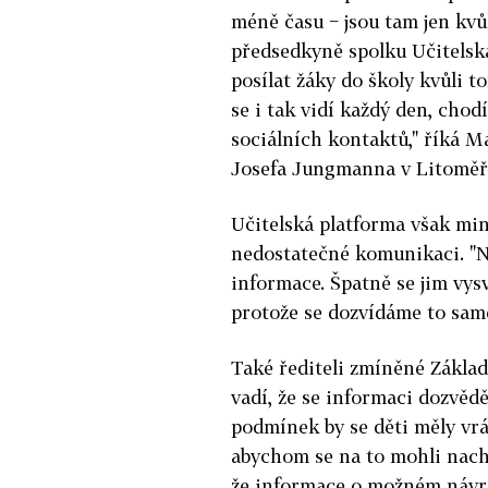
méně času − jsou tam jen kvůl
předsedkyně spolku Učitelsk
posílat žáky do školy kvůli t
se i tak vidí každý den, cho
sociálních kontaktů," říká 
Josefa Jungmanna v Litoměř
Učitelská platforma však mini
nedostatečné komunikaci. "Na 
informace. Špatně se jim vysv
protože se dozvídáme to samé
Také řediteli zmíněné Základ
vadí, že se informaci dozvěd
podmínek by se děti měly vrá
abychom se na to mohli nachy
že informace o možném návra