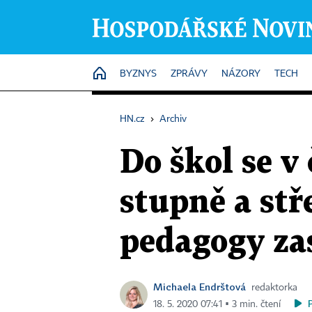
HOME
BYZNYS
ZPRÁVY
NÁZORY
TECH
HN.cz
›
Archiv
Do škol se v
stupně a stř
pedagogy za
Michaela Endrštová
redaktorka
18. 5. 2020 07:41 ▪ 3 min. čtení