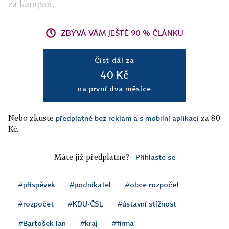
za kampaň.
ZBÝVÁ VÁM JEŠTĚ 90 % ČLÁNKU
Číst dál za
40 Kč
na první dva měsíce
Nebo zkuste
za 80
předplatné bez reklam a s mobilní aplikací
Kč.
Máte již předplatné?
Přihlaste se
#příspěvek
#podnikatel
#obce rozpočet
#rozpočet
#KDU-ČSL
#ústavní stížnost
#Bartošek Jan
#kraj
#firma