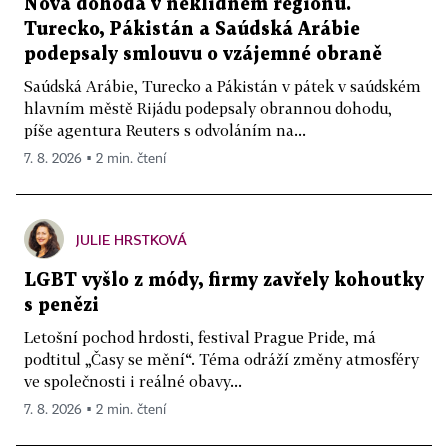
Nová dohoda v neklidném regionu.
Turecko, Pákistán a Saúdská Arábie
podepsaly smlouvu o vzájemné obraně
Saúdská Arábie, Turecko a Pákistán v pátek v saúdském
hlavním městě Rijádu podepsaly obrannou dohodu,
píše agentura Reuters s odvoláním na...
7. 8. 2026 ▪ 2 min. čtení
JULIE HRSTKOVÁ
LGBT vyšlo z módy, firmy zavřely kohoutky
s penězi
Letošní pochod hrdosti, festival Prague Pride, má
podtitul „Časy se mění“. Téma odráží změny atmosféry
ve společnosti i reálné obavy...
7. 8. 2026 ▪ 2 min. čtení