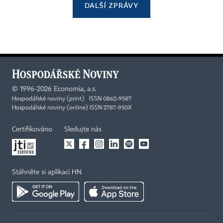
DALŠÍ ZPRÁVY
©
1996-2026
Economia, a.s.
Hospodářské noviny (print) ISSN 0862-9587
Hospodářské noviny (online) ISSN 2787-950X
Certifikováno
Sledujte nás
Stáhněte si aplikaci HN