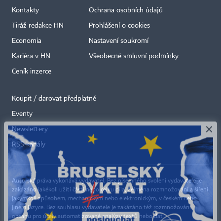
Kontakty
Ochrana osobních údajů
Tiráž redakce HN
Prohlášení o cookies
Economia
Nastavení soukromí
Kariéra v HN
Všeobecné smluvní podmínky
Ceník inzerce
Koupit / darovat předplatné
Eventy
×
Newslettery
RSS kanály
Autorská práva vykonává vydavatel. Bez písemného svolení vydavatele je
zakázáno jakékoli užití částí nebo celku díla, zejména rozmnožování a šíření
jakýmkoli způsobem, mechanickým nebo elektronickým, v českém nebo
jiném jazyce. Bez souhlasu vydavatele je zakázáno též rozmnožování
obsahu pro účely automatizované analýzy textů nebo dat