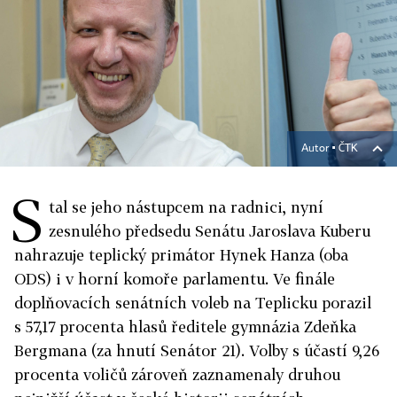
Autor ▪
ČTK
S
tal se jeho nástupcem na radnici, nyní
zesnulého předsedu Senátu Jaroslava Kuberu
nahrazuje teplický primátor Hynek Hanza (oba
ODS) i v horní komoře parlamentu. Ve finále
doplňovacích senátních voleb na Teplicku porazil
s 57,17 procenta hlasů ředitele gymnázia Zdeňka
Bergmana (za hnutí Senátor 21). Volby s účastí 9,26
procenta voličů zároveň zaznamenaly druhou