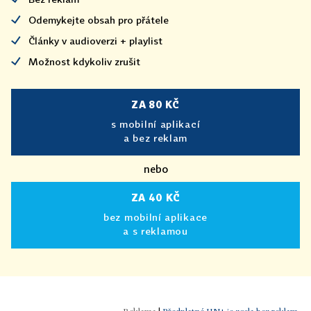
Odemykejte obsah pro přátele
Články v audioverzi + playlist
Možnost kdykoliv zrušit
ZA 80 KČ
s mobilní aplikací
a bez reklam
nebo
ZA 40 KČ
bez mobilní aplikace
a s reklamou