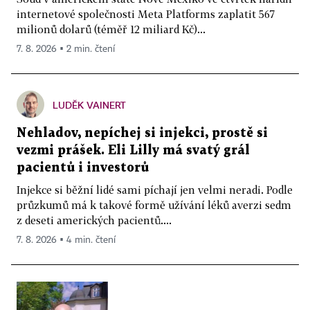
internetové společnosti Meta Platforms zaplatit 567
milionů dolarů (téměř 12 miliard Kč)...
7. 8. 2026 ▪ 2 min. čtení
LUDĚK VAINERT
Nehladov, nepíchej si injekci, prostě si
vezmi prášek. Eli Lilly má svatý grál
pacientů i investorů
Injekce si běžní lidé sami píchají jen velmi neradi. Podle
průzkumů má k takové formě užívání léků averzi sedm
z deseti amerických pacientů....
7. 8. 2026 ▪ 4 min. čtení