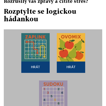
Rozrušily vás zprávy a cítíte stres?
Rozptylte se logickou
hádankou
HRÁT
HRÁT