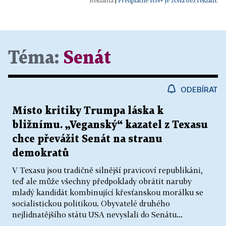
|
Předplatné HN+ je zcela bez reklam.
Téma:
Senát
ODEBÍRAT
Místo kritiky Trumpa láska k
bližnímu. „Veganský“ kazatel z Texasu
chce převážit Senát na stranu
demokratů
V Texasu jsou tradičně silnější pravicoví republikáni,
teď ale může všechny předpoklady obrátit naruby
mladý kandidát kombinující křesťanskou morálku se
socialistickou politikou. Obyvatelé druhého
nejlidnatějšího státu USA nevyslali do Senátu...