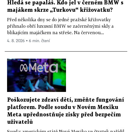
Hledá se papaláš. Kdo jel v černém BMW s
majákem skrze „Turkovu“ křižovatku?
Před několika dny se do jedné pražské křižovatky
přihnalo obří luxusní BMW se začerněnými skly a
blikajícím majáčkem na střeše. Na červenou...
4. 8. 2026 ▪ 6 min. čtení
Poškozujete zdraví dětí, změňte fungování
platforem. Podle soudu v Novém Mexiku
Meta upřednostňuje zisky před bezpečím
uživatelů
Soud v americkém státě Nové Mexiko ve čtvrtek nařídil