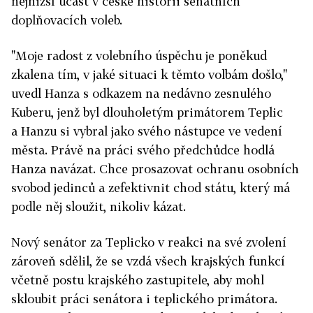
nejnižší účast v české historii senátních
doplňovacích voleb.
"Moje radost z volebního úspěchu je poněkud
zkalena tím, v jaké situaci k těmto volbám došlo,"
uvedl Hanza s odkazem na nedávno zesnulého
Kuberu, jenž byl dlouholetým primátorem Teplic
a Hanzu si vybral jako svého nástupce ve vedení
města. Právě na práci svého předchůdce hodlá
Hanza navázat. Chce prosazovat ochranu osobních
svobod jedinců a zefektivnit chod státu, který má
podle něj sloužit, nikoliv kázat.
Nový senátor za Teplicko v reakci na své zvolení
zároveň sdělil, že se vzdá všech krajských funkcí
včetně postu krajského zastupitele, aby mohl
skloubit práci senátora i teplického primátora.