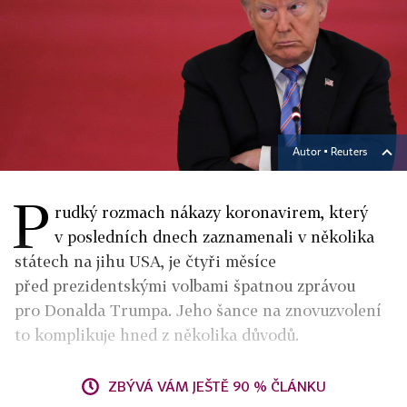
Autor ▪
Reuters
P
rudký rozmach nákazy koronavirem, který
v posledních dnech zaznamenali v několika
státech na jihu USA, je čtyři měsíce
před prezidentskými volbami špatnou zprávou
pro Donalda Trumpa. Jeho šance na znovuzvolení
to komplikuje hned z několika důvodů.
ZBÝVÁ VÁM JEŠTĚ 90 % ČLÁNKU