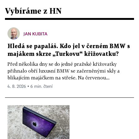
Vybíráme z HN
JAN KUBITA
Hledá se papaláš. Kdo jel v černém BMW s
majákem skrze „Turkovu“ křižovatku?
Před několika dny se do jedné pražské křižovatky
přihnalo obří luxusní BMW se začerněnými skly a
blikajícím majáčkem na střeše. Na červenou...
4. 8. 2026 ▪ 6 min. čtení