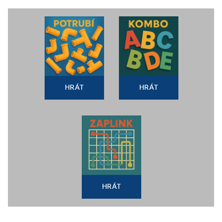
HRÁT
HRÁT
HRÁT