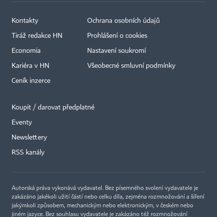
Kontakty
Ochrana osobních údajů
Tiráž redakce HN
Prohlášení o cookies
Economia
Nastavení soukromí
Kariéra v HN
Všeobecné smluvní podmínky
Ceník inzerce
Koupit / darovat předplatné
Eventy
Newslettery
RSS kanály
Autorská práva vykonává vydavatel. Bez písemného svolení vydavatele je
zakázáno jakékoli užití částí nebo celku díla, zejména rozmnožování a šíření
jakýmkoli způsobem, mechanickým nebo elektronickým, v českém nebo
jiném jazyce. Bez souhlasu vydavatele je zakázáno též rozmnožování