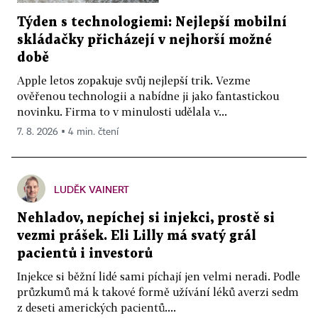
Týden s technologiemi: Nejlepší mobilní
skládačky přicházejí v nejhorší možné
době
Apple letos zopakuje svůj nejlepší trik. Vezme
ověřenou technologii a nabídne ji jako fantastickou
novinku. Firma to v minulosti udělala v...
7. 8. 2026 ▪ 4 min. čtení
LUDĚK VAINERT
Nehladov, nepíchej si injekci, prostě si
vezmi prášek. Eli Lilly má svatý grál
pacientů i investorů
Injekce si běžní lidé sami píchají jen velmi neradi. Podle
průzkumů má k takové formě užívání léků averzi sedm
z deseti amerických pacientů....