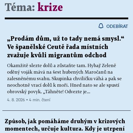
Téma:
krize
ODEBÍRAT
„Prodám dům, už to tady nemá smysl.“
Ve španělské Ceutě řada místních
zvažuje kvůli migrantům odchod
Okamžitě slezte dolů a zůstaňte tam. Hybaj! Zeleně
oděný voják mává na šest hubených Maročanů na
zalesněnému svahu. Skupinka chviličku váhá a pak se
neochotně vrací dolů k moři. Hned nato se ale spustí
obrovský povyk. „Táhněte! Odvezte je...
4. 8. 2026 ▪ 4 min. čtení
Způsob, jak pomáháme druhým v krizových
momentech, určuje kultura. Kdy je utrpení