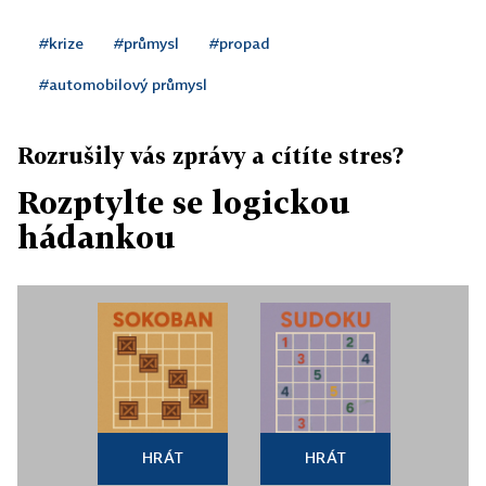
#krize
#průmysl
#propad
#automobilový průmysl
Rozrušily vás zprávy a cítíte stres?
Rozptylte se logickou
hádankou
HRÁT
HRÁT