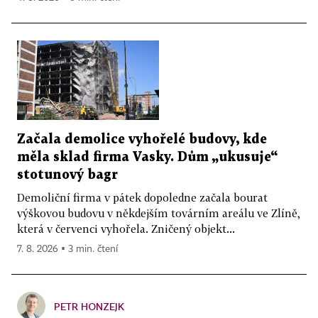
Začala demolice vyhořelé budovy, kde
měla sklad firma Vasky. Dům „ukusuje“
stotunový bagr
Demoliční firma v pátek dopoledne začala bourat
výškovou budovu v někdejším továrním areálu ve Zlíně,
která v červenci vyhořela. Zničený objekt...
7. 8. 2026 ▪ 3 min. čtení
PETR HONZEJK