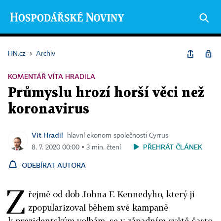
HN.cz
›
Archiv
KOMENTÁŘ VÍTA HRADILA
Průmyslu hrozí horší věci než
koronavirus
Vít Hradil
hlavní ekonom společnosti Cyrrus
PŘEHRÁT ČLÁNEK
8. 7. 2020 00:00 ▪ 3 min. čtení
ODEBÍRAT AUTORA
Z
řejmě od dob Johna F. Kennedyho, který ji
zpopularizoval během své kampaně
k prezidentským volbám, se v západním světě často