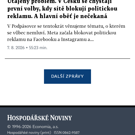
Utajený problém. V Česku se chystají
první volby, kdy sítě blokují politickou
reklamu. A hlavní oběť je nečekaná
V Podpásovce se tentokrát věnujeme tématu, o kterém
se vůbec nemluví. Meta začala blokovat politickou
reklamu na Facebooku a Instagramu a...
7. 8. 2026 ▪ 55:23 min.
DALŠÍ ZPRÁVY
©
1996-2026
Economia, a.s.
Hospodářské noviny (print) ISSN 0862-9587