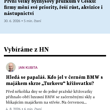
První velký byznysový průzkum v Česku:
firmy mění své priority, řeší růst, akvizice i
nástupnictví
30. 6. 2026 ▪ 5 min. čtení
Vybíráme z HN
JAN KUBITA
Hledá se papaláš. Kdo jel v černém BMW s
majákem skrze „Turkovu“ křižovatku?
Před několika dny se do jedné pražské křižovatky
přihnalo obří luxusní BMW se začerněnými skly a
blikajícím majáčkem na střeše. Na červenou...
4. 8. 2026 ▪ 6 min. čtení