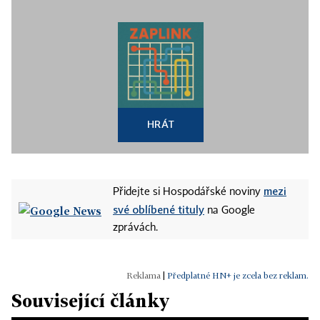
HRÁT
mezi
Přidejte si Hospodářské noviny
své oblíbené tituly
na Google
zprávách.
|
Předplatné HN+ je zcela bez reklam.
Související články