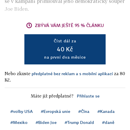
se v kampani přimlouval jeho demokratický soupeř
Joe Biden.
ZBÝVÁ VÁM JEŠTĚ 95 % ČLÁNKU
Číst dál za
40 Kč
na první dva měsíce
Nebo zkuste
za 80
předplatné bez reklam a s mobilní aplikací
Kč.
Máte již předplatné?
Přihlaste se
#volby USA
#Evropská unie
#Čína
#Kanada
#Mexiko
#Biden Joe
#Trump Donald
#daně