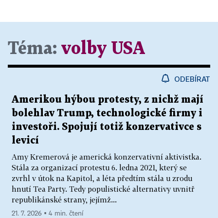
Téma:
volby USA
ODEBÍRAT
Amerikou hýbou protesty, z nichž mají
bolehlav Trump, technologické firmy i
investoři. Spojují totiž konzervativce s
levicí
Amy Kremerová je americká konzervativní aktivistka.
Stála za organizací protestu 6. ledna 2021, který se
zvrhl v útok na Kapitol, a léta předtím stála u zrodu
hnutí Tea Party. Tedy populistické alternativy uvnitř
republikánské strany, jejímž...
21. 7. 2026 ▪ 4 min. čtení