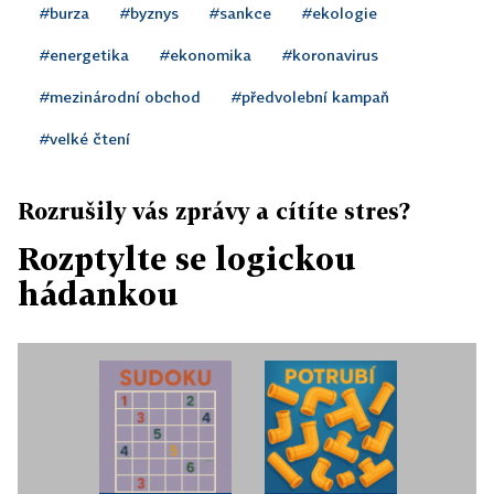
#burza
#byznys
#sankce
#ekologie
#energetika
#ekonomika
#koronavirus
#mezinárodní obchod
#předvolební kampaň
#velké čtení
Rozrušily vás zprávy a cítíte stres?
Rozptylte se logickou
hádankou