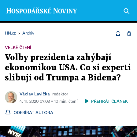
HN.cz
›
Archiv
VELKÉ ČTENÍ
Volby prezidenta zahýbají
ekonomikou USA. Co si experti
slibují od Trumpa a Bidena?
Václav Lavička
redaktor
PŘEHRÁT ČLÁNEK
4. 11. 2020 07:03 ▪ 10 min. čtení
ODEBÍRAT AUTORA