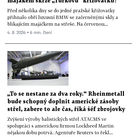
majákem skrze „Turkovu“ křižovatku?
Před několika dny se do jedné pražské křižovatky
přihnalo obří luxusní BMW se začerněnými skly a
blikajícím majáčkem na střeše. Na červenou...
4. 8. 2026 ▪ 6 min. čtení
„To se nestane za dva roky.“ Rheinmetall
bude schopný doplnit americké zásoby
střel, zabere to ale čas, říká šéf zbrojovky
Zvýšení výroby balistických střel ATACMS ve
spolupráci s americkou firmou Lockheed Martin
nějakou dobu potrvá. Agentuře Reuters to řekl...