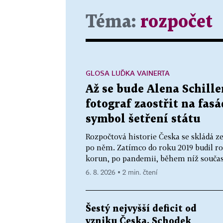
Téma:
rozpočet
GLOSA LUĎKA VAINERTA
Až se bude Alena Schiller
fotograf zaostřit na fasá
symbol šetření státu
Rozpočtová historie Česka se skládá z
po něm. Zatímco do roku 2019 budil roz
korun, po pandemii, během níž současn
6. 8. 2026 ▪ 2 min. čtení
Šestý nejvyšší deficit od
vzniku Česka. Schodek