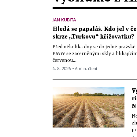
JAN KUBITA
Hledá se papaláš. Kdo jel v
skrze „Turkovu“ křižovatku?
Před několika dny se do jedné pražské
BMW se začerněnými skly a blikající
červenou...
4. 8. 2026 ▪ 6 min. čtení
V
r
N
No
zh
pr