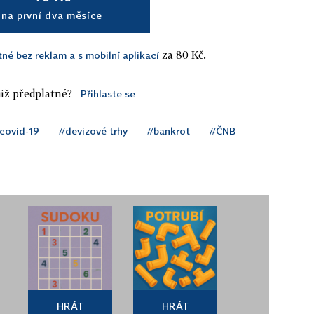
na první dva měsíce
za 80 Kč.
tné bez reklam a s mobilní aplikací
iž předplatné?
Přihlaste se
covid-19
#devizové trhy
#bankrot
#ČNB
HRÁT
HRÁT