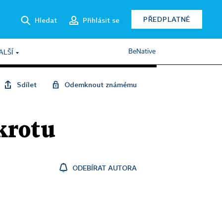
PŘEDPLATNÉ
Hledat
Přihlásit se
BeNative
ALŠÍ
Sdílet
Odemknout známému
krotu
ODEBÍRAT AUTORA