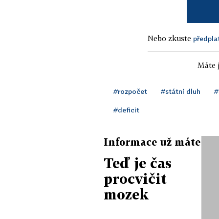
Nebo zkuste
předpla
Máte j
#rozpočet
#státní dluh
#
#deficit
Informace už máte
Teď je čas
procvičit
mozek