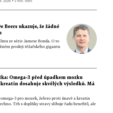
 8. 2026 ▪ 5 min. čtení
e Beers ukazuje, že žádné
u
ilmu ze série Jamese Bonda. O to
ožném prodeji těžařského gigantu
žka: Omega-3 před úpadkem mozku
kreatin dosahuje skvělých výsledků. Má
 omega-3 pro mozek, železo proti únavě a kreatin
echno. Trh s doplňky stravy slibuje řadu benefitů, ale