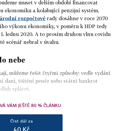
budeme muset v delším období financovat
u ekonomiku a kolabující penzijní systém.
Národní rozpočtové
rady dosáhne v roce 2070
ního výkonu ekonomiky, v poměru k HDP tedy
1. lednu 2020. A to prosím druhou vlnu covidu
tě scénář nebral v úvahu.
do nebe
kají, můžeme řešit čtyřmi způsoby: vedle vydání
ní daní, tištění peněz nebo státní bankrot
 dluh splácet.
VÁ VÁM JEŠTĚ 80 % ČLÁNKU
Číst dál za
40 Kč