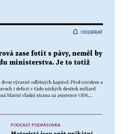
ODEBÍRAT
ová zase fotit s pávy, neměl by
du ministerstva. Je to totiž
e dvou výrazně odlišných kapitol: Před covidem a
ruch i deficit v řádu nízkých desítek miliard
á hlavní vládní strana za asistence ODS...
PODCAST PODPÁSOVKA