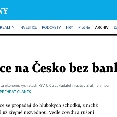
ARCHIV
REALITY
INVESTICE
PODCASTY
HRY
PročNe
D
nce na Česko bez ban
utu ekonomických studií FSV UK a zakladatel iniciativy Zrušme inflaci
PŘEHRÁT ČLÁNEK
nce se propadají do hlubokých schodků, z nichž
ů už zřejmě nezvednou. Vedle covidu a rušení