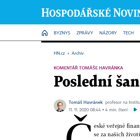
HOME
BYZNYS
ZPRÁVY
NÁZORY
TECH
HN.cz
›
Archiv
KOMENTÁŘ TOMÁŠE HAVRÁNKA
Poslední ša
Tomáš Havránek
profesor na Instit
11. 11. 2020 08:44 ▪ 4 min. čtení
Č
eské veřejné fina
se za našich život