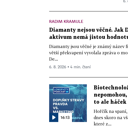
6.
RADIM KRAMULE
Diamanty nejsou věčné. Jak D
aktivum nemá jistou hodnot
Diamanty jsou věčné je známý název f
větší překvapení vyvolala zpráva o m
De...
6. 8. 2026 ▪ 4 min. čtení
Biotechnolo
nepomohou, 
to ale háček
Hořčík na spaní,
16:13
dnes skoro na vš
které z...