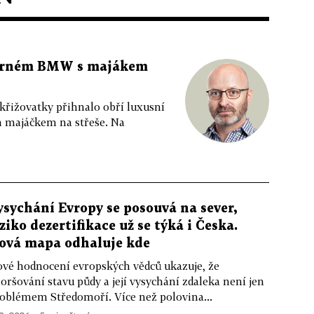
 černém BMW s majákem
 křižovatky přihnalo obří luxusní
m majáčkem na střeše. Na
ysychání Evropy se posouvá na sever,
iziko dezertifikace už se týká i Česka.
ová mapa odhaluje kde
vé hodnocení evropských vědců ukazuje, že
oršování stavu půdy a její vysychání zdaleka není jen
oblémem Středomoří. Více než polovina...