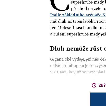
superhrubé mzdy 
přechod na zeleno
Podle základního scénáře 
náš dluh až trojnásobku roč
téměř desetinásobku dluhu k 
a rušení superhrubé mzdy ješ
Dluh nemůže růst 
Gigantické výdaje, jež nás če
dalších dluhopisů je to zvýše
v situaci, kdy už se nevyplatí
ZBÝ