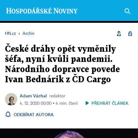
HN.cz
›
Archiv
České dráhy opět vyměnily
šéfa, nyní kvůli pandemii.
Národního dopravce povede
Ivan Bednárik z ČD Cargo
Adam Váchal
redaktor
PŘEHRÁT ČLÁNEK
4. 12. 2020 00:00 ▪ 4 min. čtení
ODEBÍRAT AUTORA