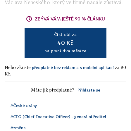
Václava Nebeského, který ve firmě nadále zůstává.
ZBÝVÁ VÁM JEŠTĚ 90 % ČLÁNKU
Číst dál za
40 Kč
na první dva měsíce
Nebo zkuste
za 80
předplatné bez reklam a s mobilní aplikací
Kč.
Máte již předplatné?
Přihlaste se
#České dráhy
#CEO (Chief Executive Officer) - generální ředitel
#změna