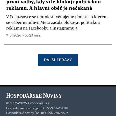
první volby, kdy sítě blokují politickou
reklamu. A hlavní oběť je nečekaná
V Podpásovce se tentokrát věnujeme tématu, o kterém
se vůbec nemluví. Meta začala blokovat politickou
reklamu na Facebooku a Instagramu a...
7. 8. 2026 ▪ 55:23 min.
DALŠÍ ZPRÁVY
©
1996-2026
Economia, a.s.
Hospodářské noviny (print) ISSN 0862-9587
Hospodářské noviny (online) ISSN 2787-950X