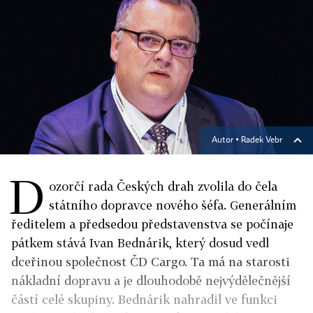
Autor ▪
Radek Vebr
D
ozorčí rada Českých drah zvolila do čela
státního dopravce nového šéfa. Generálním
ředitelem a předsedou představenstva se počínaje
pátkem stává Ivan Bednárik, který dosud vedl
dceřinou společnost ČD Cargo. Ta má na starosti
nákladní dopravu a je dlouhodobě nejvýdělečnější
částí celé skupiny. Bednárik nahradil ve funkci