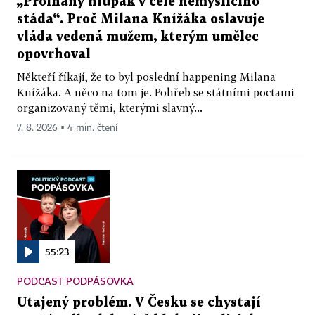
„Prolhaný hlupák v čele nemyslícího
stáda“. Proč Milana Knížáka oslavuje
vláda vedená mužem, kterým umělec
opovrhoval
Někteří říkají, že to byl poslední happening Milana
Knížáka. A něco na tom je. Pohřeb se státními poctami
organizovaný těmi, kterými slavný...
7. 8. 2026 ▪ 4 min. čtení
55:23
PODCAST PODPÁSOVKA
Utajený problém. V Česku se chystají