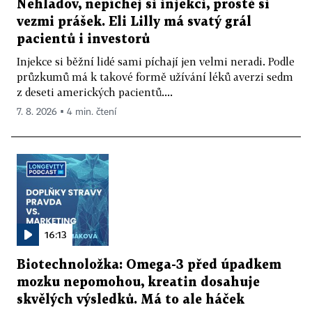
Nehladov, nepíchej si injekci, prostě si
vezmi prášek. Eli Lilly má svatý grál
pacientů i investorů
Injekce si běžní lidé sami píchají jen velmi neradi. Podle
průzkumů má k takové formě užívání léků averzi sedm
z deseti amerických pacientů....
7. 8. 2026 ▪ 4 min. čtení
16:13
Biotechnoložka: Omega-3 před úpadkem
mozku nepomohou, kreatin dosahuje
skvělých výsledků. Má to ale háček