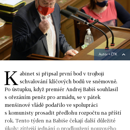
Autor ▪
ČTK
K
abinet si připsal první bod v trojboji
schvalování klíčových bodů ve sněmovně.
Po ústupku, když premiér Andrej Babiš souhlasil
s ořezáním peněz pro armádu, se v pátek
menšinové vládě podařilo ve spolupráci
s komunisty prosadit předlohu rozpočtu na příští
rok. Tento týden na Babiše čekají další důležité
úkoly: zítřejší jednání o prodloužení nouzového