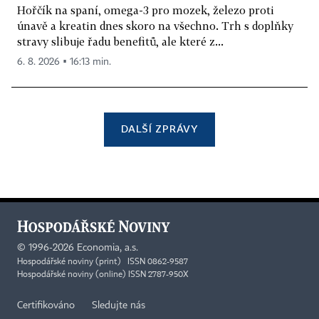
Hořčík na spaní, omega-3 pro mozek, železo proti
únavě a kreatin dnes skoro na všechno. Trh s doplňky
stravy slibuje řadu benefitů, ale které z...
6. 8. 2026 ▪ 16:13 min.
DALŠÍ ZPRÁVY
©
1996-2026
Economia, a.s.
Hospodářské noviny (print) ISSN 0862-9587
Hospodářské noviny (online) ISSN 2787-950X
Certifikováno
Sledujte nás