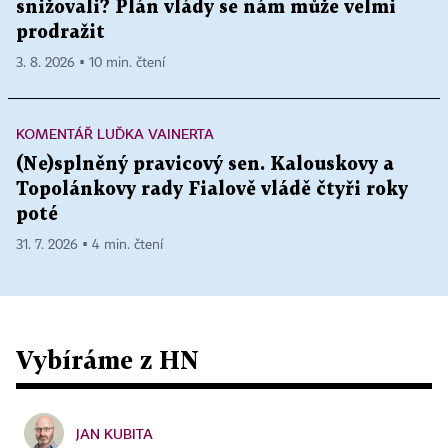
snižovali? Plán vlády se nám může velmi
prodražit
3. 8. 2026 ▪ 10 min. čtení
KOMENTÁŘ LUĎKA VAINERTA
(Ne)splněný pravicový sen. Kalouskovy a
Topolánkovy rady Fialově vládě čtyři roky
poté
31. 7. 2026 ▪ 4 min. čtení
Vybíráme z HN
JAN KUBITA