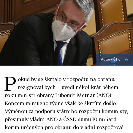
Autor ▪
ČTK
P
okud by se škrtalo v rozpočtu na obranu,
rezignoval bych − uvedl několikrát během
roku ministr obrany Lubomír Metnar (ANO).
Koncem minulého týdne však ke škrtům došlo.
Výměnou za podporu státního rozpočtu komunisty,
přesunuly vládní ANO a ČSSD sumu 10 miliard
korun určených pro obranu do vládní rozpočtové