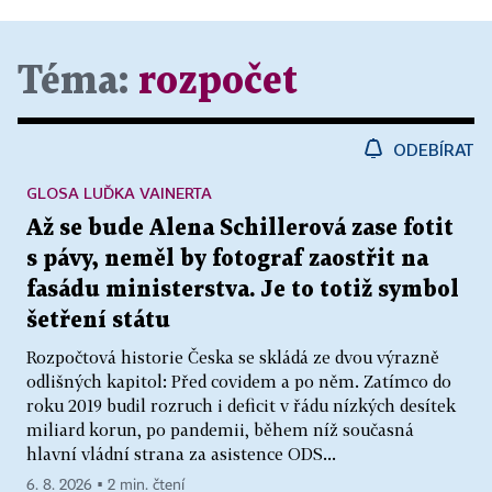
Téma:
rozpočet
ODEBÍRAT
GLOSA LUĎKA VAINERTA
Až se bude Alena Schillerová zase fotit
s pávy, neměl by fotograf zaostřit na
fasádu ministerstva. Je to totiž symbol
šetření státu
Rozpočtová historie Česka se skládá ze dvou výrazně
odlišných kapitol: Před covidem a po něm. Zatímco do
roku 2019 budil rozruch i deficit v řádu nízkých desítek
miliard korun, po pandemii, během níž současná
hlavní vládní strana za asistence ODS...
6. 8. 2026 ▪ 2 min. čtení