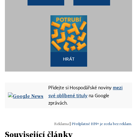
HRÁT
mezi
Přidejte si Hospodářské noviny
své oblíbené tituly
na Google
zprávách.
|
Předplatné HN+ je zcela bez reklam.
Související články