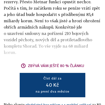
rezervy. Přesto Metnar funkci opustit nechce.
Počítá s tím, že začátkem roku se peníze vrátí zpět
a jeho úřad bude hospodařit s přislíbenými 85,4
miliardy korun. Není to však jisté a hrozí ohrožení
obřích armádních nákupů. Konkrétně jde
o uzavření smlouvy na pořízení 210 bojových
vozidel pěchoty, nových děl a protiletadlového
kompletu Shorad. To vše vyjde na 68 miliard
korun.
ZBÝVÁ VÁM JEŠTĚ 80 % ČLÁNKU
Číst dál za
40 Kč
na první dva měsíce
Nebo zkuste
za 80
předplatné bez reklam a s mobilní aplikací