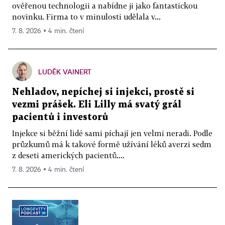
ověřenou technologii a nabídne ji jako fantastickou
novinku. Firma to v minulosti udělala v...
7. 8. 2026 ▪ 4 min. čtení
LUDĚK VAINERT
Nehladov, nepíchej si injekci, prostě si
vezmi prášek. Eli Lilly má svatý grál
pacientů i investorů
Injekce si běžní lidé sami píchají jen velmi neradi. Podle
průzkumů má k takové formě užívání léků averzi sedm
z deseti amerických pacientů....
7. 8. 2026 ▪ 4 min. čtení