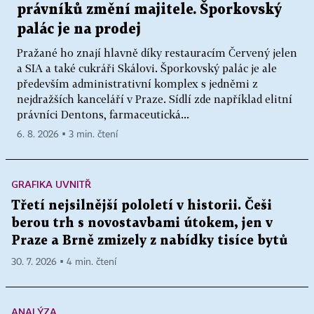
právníků změní majitele. Šporkovský
palác je na prodej
Pražané ho znají hlavně díky restauracím Červený jelen
a SIA a také cukráři Skálovi. Šporkovský palác je ale
především administrativní komplex s jedněmi z
nejdražších kanceláří v Praze. Sídlí zde například elitní
právníci Dentons, farmaceutická...
6. 8. 2026 ▪ 3 min. čtení
GRAFIKA UVNITŘ
Třetí nejsilnější pololetí v historii. Češi
berou trh s novostavbami útokem, jen v
Praze a Brně zmizely z nabídky tisíce bytů
30. 7. 2026 ▪ 4 min. čtení
ANALÝZA