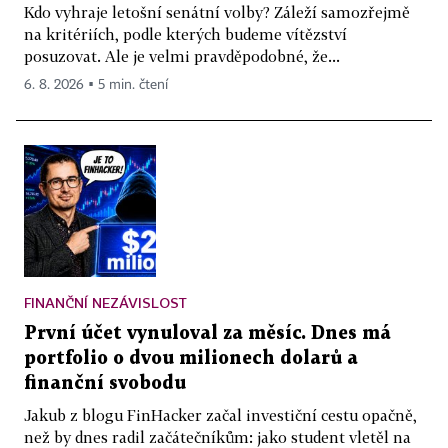
Kdo vyhraje letošní senátní volby? Záleží samozřejmě
na kritériích, podle kterých budeme vítězství
posuzovat. Ale je velmi pravděpodobné, že...
6. 8. 2026 ▪ 5 min. čtení
FINANČNÍ NEZÁVISLOST
První účet vynuloval za měsíc. Dnes má
portfolio o dvou milionech dolarů a
finanční svobodu
Jakub z blogu FinHacker začal investiční cestu opačně,
než by dnes radil začátečníkům: jako student vletěl na