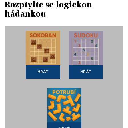
Rozptylte se logickou
hádankou
HRÁT
HRÁT