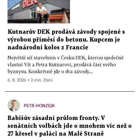
Kutnarův DEK prodává závody spojené s
výrobou příměsí do betonu. Kupcem je
nadnárodní kolos z Francie
Největší síť stavebnin v Česku DEK, kterou společně
vlastní Vít a Petra Kutnarovi, prodává část svého
byznysu. Konkrétně jde o dva závody...
6. 8. 2026 ▪ 3 min. čtení
PETR HONZEJK
Babišův zásadní průlom fronty. V
senátních volbách jde o mnohem víc než o
27 křesel v paláci na Malé Straně