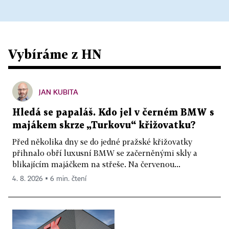
Vybíráme z HN
JAN KUBITA
Hledá se papaláš. Kdo jel v černém BMW s
majákem skrze „Turkovu“ křižovatku?
Před několika dny se do jedné pražské křižovatky
přihnalo obří luxusní BMW se začerněnými skly a
blikajícím majáčkem na střeše. Na červenou...
4. 8. 2026 ▪ 6 min. čtení