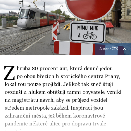
Autor ▪
ČTK
Z
hruba 80 procent aut, která denně jedou
po obou březích historického centra Prahy,
lokalitou pouze projíždí. Jelikož tak znečišťují
ovzduší a hlukem obtěžují tamní obyvatele, vznikl
na magistrátu návrh, aby se průjezd vozidel
středem metropole zakázal. Inspirací jsou
zahraniční města, jež během koronavirové
pandemie některé ulice pro dopravu trvale