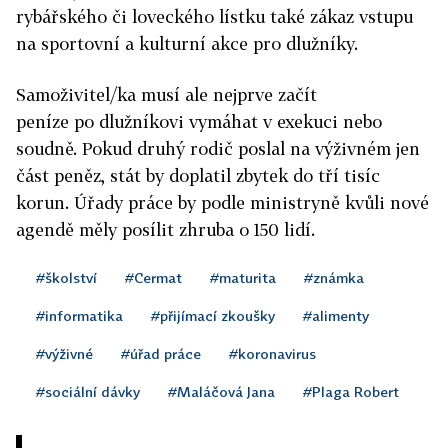
rybářského či loveckého lístku také zákaz vstupu
na sportovní a kulturní akce pro dlužníky.
Samoživitel/ka musí ale nejprve začít
peníze po dlužníkovi vymáhat v exekuci nebo
soudně. Pokud druhý rodič poslal na výživném jen
část peněz, stát by doplatil zbytek do tří tisíc
korun. Úřady práce by podle ministryně kvůli nové
agendě měly posílit zhruba o 150 lidí.
#školství
#Cermat
#maturita
#známka
#informatika
#přijímací zkoušky
#alimenty
#výživné
#úřad práce
#koronavirus
#sociální dávky
#Maláčová Jana
#Plaga Robert