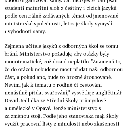
budou organizovat samy. Zatímco ještě loni psali
studenti maturitní sloh z češtiny i cizích jazyků
podle centrálně zadávaných témat od jmenované
ministerské společnosti, letos je školy vymyslí
i vyhodnotí samy.
Zejména učitelé jazyků z odborných škol se tomu
brání. Ministerstvo požaduje, aby otázky byly
monotematické, což dosud neplatilo. "Znamená to,
že do otázek nebudeme moct přidat naši odbornou
část, a pokud ano, bude to hrozně šroubované.
Nevím, jak k tématu o rodině či cestování
nenásilně přidat svařování," vysvětluje angličtinář
David Jedlička ze Střední školy průmyslové
a umělecké v Opavě. Jenže ministerstvo si
za změnou stojí. Podle jeho stanoviska mají školy
využít pracovní listy z minulosti nebo zkušenosti