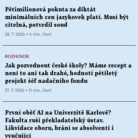
Pětimilionová pokuta za diktát
minimálních cen jazykovek platí. Musí být
citelná, potvrdil soud
28. 7. 2026 ▪ 4 min. čtení
ROZHOVOR
Jak pozvednout české školy? Máme recept a
není to ani tak drahé, hodnotí pětiletý
projekt šéf nadačního fondu
27. 7. 2026 ▪ 11 min. čtení
První oběť AI na Univerzitě Karlově?
Fakulta ruší překladatelský ústav.
Likvidace oboru, brání se absolventi i
vyučující