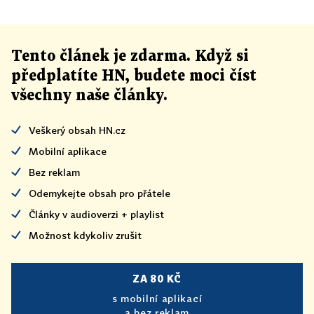
Tento článek
je
zdarma. Když si
předplatíte HN, budete moci číst
všechny naše články
.
Veškerý obsah HN.cz
Mobilní aplikace
Bez reklam
Odemykejte obsah pro přátele
Články v audioverzi + playlist
Možnost kdykoliv zrušit
ZA 80 KČ
s mobilní aplikací
a bez reklam