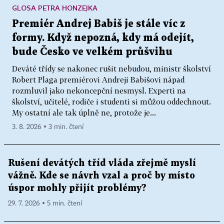
GLOSA PETRA HONZEJKA
Premiér Andrej Babiš je stále víc z
formy. Když nepozná, kdy má odejít,
bude Česko ve velkém průšvihu
Deváté třídy se nakonec rušit nebudou, ministr školství
Robert Plaga premiérovi Andreji Babišovi nápad
rozmluvil jako nekoncepční nesmysl. Experti na
školství, učitelé, rodiče i studenti si můžou oddechnout.
My ostatní ale tak úplně ne, protože je...
3. 8. 2026 ▪ 3 min. čtení
Rušení devátých tříd vláda zřejmě myslí
vážně. Kde se návrh vzal a proč by místo
úspor mohly přijít problémy?
29. 7. 2026 ▪ 5 min. čtení