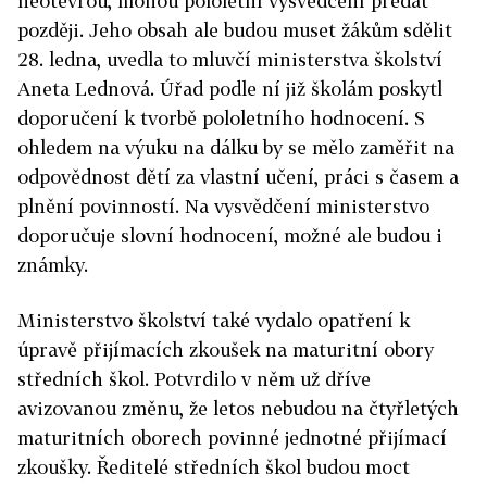
neotevřou, mohou pololetní vysvědčení předat
později. Jeho obsah ale budou muset žákům sdělit
28. ledna, uvedla to
mluvčí ministerstva školství
Aneta Lednová. Úřad podle ní již školám poskytl
doporučení k tvorbě pololetního hodnocení. S
ohledem na výuku na dálku by se mělo zaměřit na
odpovědnost dětí za vlastní učení, práci s časem a
plnění povinností. Na vysvědčení ministerstvo
doporučuje slovní hodnocení, možné ale budou i
známky.
Ministerstvo školství také vydalo opatření k
úpravě přijímacích zkoušek na maturitní obory
středních škol. Potvrdilo v něm už dříve
avizovanou změnu, že letos nebudou na čtyřletých
maturitních oborech povinné jednotné přijímací
zkoušky. Ředitelé středních škol budou moct