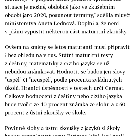
situace je možné, obdobně jako ve zkušebním
období jaro 2020, posunout termíny," sdělila mluvčí
ministerstva Aneta Lednová. Doplnila, že není
v plánu vypustit některou část maturitní zkoušky.
Ovšem na změny se letos maturanti musí připravit
i bez ohledu na virus. Státní maturitní testy
z češtiny, matematiky a cizího jazyka se už
nebudou známkovat. Hodnotit se budou jen slovy
"uspěl" či "neuspěl", podle procenta zvládnutých
úkolů. Hranici úspěšnosti v testech určí Cermat.
Celkové hodnocení z češtiny nebo cizího jazyka
bude tvořit ze 40 procent známka ze slohu a z 60
procent z ústní zkoušky ve škole.
Povinné slohy a ústní zkoušky z jazyků si školy