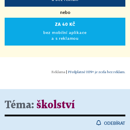
nebo
ZA 40 KČ
bez mobilní aplikace
a s reklamou
|
Předplatné HN+ je zcela bez reklam.
Téma:
školství
ODEBÍRAT