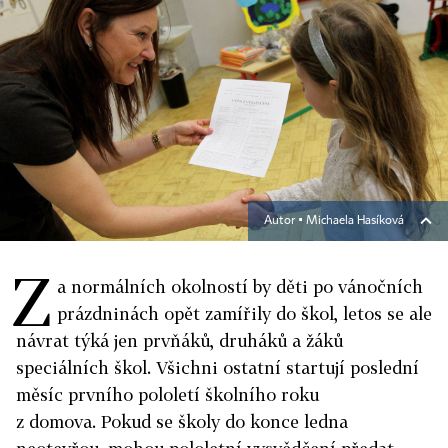
Autor ▪
Michaela Hasíková
Z
a normálních okolností by děti po vánočních
prázdninách opět zamířily do škol, letos se ale
návrat týká jen prvňáků, druháků a žáků
speciálních škol. Všichni ostatní startují poslední
měsíc prvního pololetí školního roku
z domova.
Pokud se školy do konce ledna