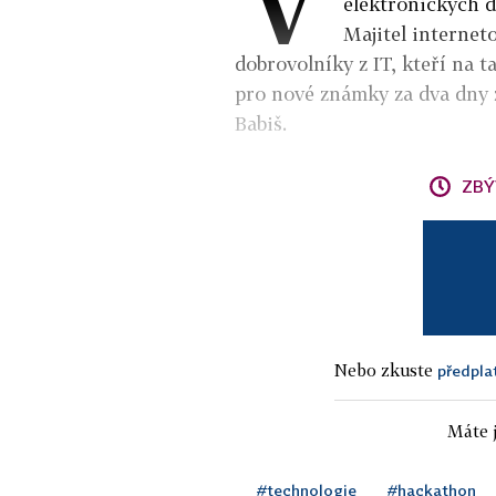
elektronických d
Majitel internet
dobrovolníky z IT, kteří na 
pro nové známky za dva dny 
Babiš.
ZBÝ
Nebo zkuste
předpla
Máte j
#technologie
#hackathon