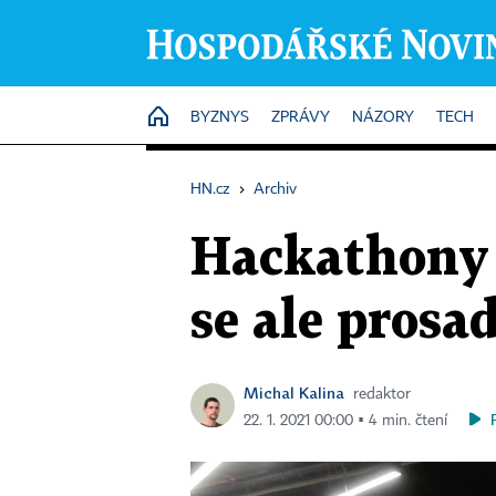
HOME
BYZNYS
ZPRÁVY
NÁZORY
TECH
HN.cz
›
Archiv
Hackathony 
se ale prosa
Michal Kalina
redaktor
22. 1. 2021 00:00 ▪ 4 min. čtení