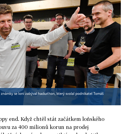
známky se loni zabýval hackathon, který svolal podnikatel Tomáš
ppy end. Když chtěl stát začátkem loňského
ouvu za 400 milionů korun na prodej