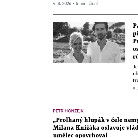
4. 8. 2026 ▪ 6 min. čtení
P
p
P
o
r
Je
ul
tr
8.
PETR HONZEJK
„Prolhaný hlupák v čele nemy
Milana Knížáka oslavuje vlá
umělec opovrhoval