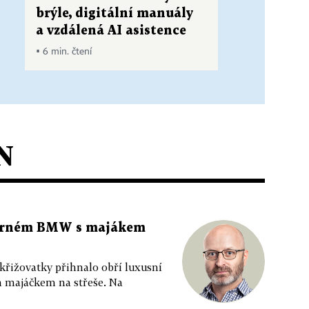
brýle, digitální manuály
a vzdálená AI asistence
▪ 6 min. čtení
N
 černém BMW s majákem
 křižovatky přihnalo obří luxusní
m majáčkem na střeše. Na