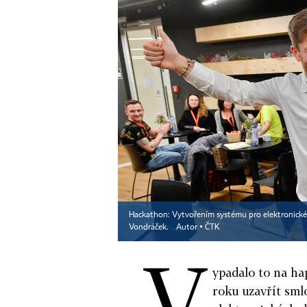
Hackathon: Vytvořením systému pro elektronické 
Vondráček.
Autor ▪
ČTK
V
ypadalo to na ha
roku uzavřít sml