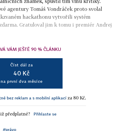
álničních známek, spustil tím vlnu kritiky.
ové agentury Tomáš Vondráček proto svolal
takzvaném hackathonu vytvořili systém
zdarma. Gratuloval jim k tomu i premiér Andrej
VÁ VÁM JEŠTĚ 90 % ČLÁNKU
Číst dál za
40 Kč
na první dva měsíce
za 80 Kč.
tné bez reklam a s mobilní aplikací
iž předplatné?
Přihlaste se
#právo