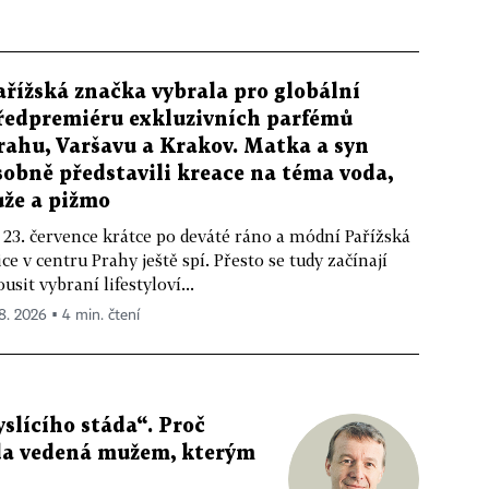
ařížská značka vybrala pro globální
ředpremiéru exkluzivních parfémů
rahu, Varšavu a Krakov. Matka a syn
sobně představili kreace na téma voda,
ůže a pižmo
 23. července krátce po deváté ráno a módní Pařížská
ice v centru Prahy ještě spí. Přesto se tudy začínají
ousit vybraní lifestyloví...
 8. 2026 ▪ 4 min. čtení
slícího stáda“. Proč
da vedená mužem, kterým