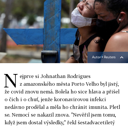
Autor ▪
Reuters
N
ejprve si Johnathan Rodrigues
z amazonského města Porto Velho byl jistý,
že covid znovu nemá. Bolela ho sice hlava a přišel
o čich i o chuť, jenže koronavirovou infekci
nedávno prodělal a měla ho chránit imunita. Pletl
se. Nemocí se nakazil znova. "Nevěřil jsem tomu,
když jsem dostal výsledky," řekl šestadvacetiletý