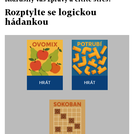
Rozptylte se logickou
hádankou
HRÁT
HRÁT