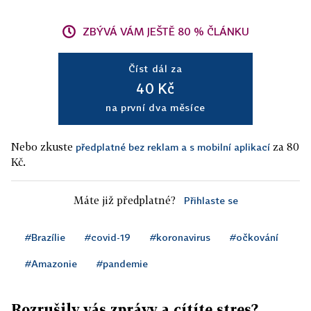
ZBÝVÁ VÁM JEŠTĚ 80 % ČLÁNKU
Číst dál za
40 Kč
na první dva měsíce
Nebo zkuste
za 80
předplatné bez reklam a s mobilní aplikací
Kč.
Máte již předplatné?
Přihlaste se
#Brazílie
#covid-19
#koronavirus
#očkování
#Amazonie
#pandemie
Rozrušily vás zprávy a cítíte stres?