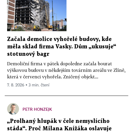
Začala demolice vyhořelé budovy, kde
měla sklad firma Vasky. Dům „ukusuje“
stotunový bagr
Demoliční firma v pátek dopoledne začala bourat
výškovou budovu v někdejším továrním areálu ve Zlíně,
která v červenci vyhořela. Zničený objekt...
7. 8. 2026 ▪ 3 min. čtení
PETR HONZEJK
„Prolhaný hlupák v čele nemyslícího
stáda“. Proč Milana Knížáka oslavuje