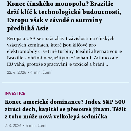
Konec čínského monopolu? Brazílie
drží klíč k technologické budoucnosti,
Evropu však v závodě o suroviny
předbíhá Asie
Evropa a USA se snaží zbavit závislosti na čínských
vzácných zeminách, které jsou klíčové pro
elektromobily či větrné turbíny. Ideální alternativou je
Brazílie s obřími nevyužitými zásobami. Zatímco ale
EU váhá, protože zpracování je toxické a brání...
22. 4. 2026 ▪ 4 min. čtení
INVESTICE
Konec americké dominance? Index S&P 500
ztrácí dech, kapitál se přesouvá jinam. Těžit
z toho může nová velkolepá sedmička
2. 3. 2026 ▪ 5 min. čtení