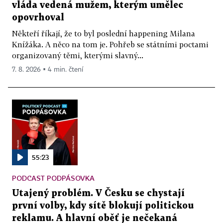
vláda vedená mužem, kterým umělec
opovrhoval
Někteří říkají, že to byl poslední happening Milana
Knížáka. A něco na tom je. Pohřeb se státními poctami
organizovaný těmi, kterými slavný...
7. 8. 2026 ▪ 4 min. čtení
55:23
PODCAST PODPÁSOVKA
Utajený problém. V Česku se chystají
první volby, kdy sítě blokují politickou
reklamu. A hlavní oběť je nečekaná