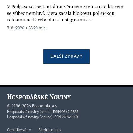
V Podpásovce se tentokrát věnujeme tématu, o kterém
se vůbec nemluví. Meta začala blokovat politickou
reklamu na Facebooku a Instagramu a...
7. 8. 2026 ▪ 55:23 min.
DALŠÍ ZPRÁVY
©
1996-2026
Economia, a.s.
Hospodářské noviny (print) ISSN 0862-9587
Hospodářské noviny (online) ISSN 2787-950X
Certifikováno
Sledujte nás