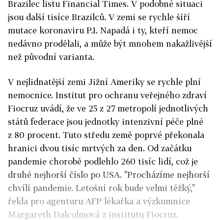
Brazilec listu Financial Times. V podobné situaci
jsou další tisíce Brazilců. V zemi se rychle šíří
mutace koronaviru P.1. Napadá i ty, kteří nemoc
nedávno prodělali, a může být mnohem nakažlivější
než původní varianta.
V nejlidnatější zemi Jižní Ameriky se rychle plní
nemocnice. Institut pro ochranu veřejného zdraví
Fiocruz uvádí, že ve 25 z 27 metropolí jednotlivých
států federace jsou jednotky intenzivní péče plné
z 80 procent. Tuto středu země poprvé překonala
hranici dvou tisíc mrtvých za den. Od začátku
pandemie chorobě podlehlo 260 tisíc lidí, což je
druhé nejhorší číslo po USA. "Procházíme nejhorší
chvílí pandemie. Letošní rok bude velmi těžký,"
řekla pro agenturu AFP lékařka a výzkumnice
Margareth Dalcolmová z institutu Fiocruz.