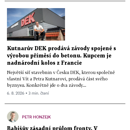
Kutnarův DEK prodává závody spojené s
výrobou příměsí do betonu. Kupcem je
nadnárodní kolos z Francie
Největší síť stavebnin v Česku DEK, kterou společně
vlastní Vít a Petra Kutnarovi, prodává část svého
byznysu. Konkrétně jde o dva závody...
6. 8. 2026 ▪ 3 min. čtení
PETR HONZEJK
Babišův zásadní průlom fronty. V