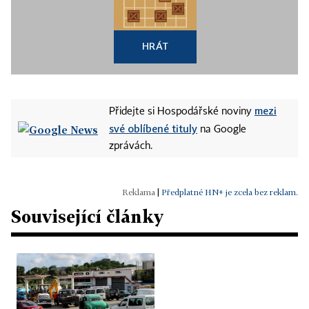
HRÁT
mezi
Přidejte si Hospodářské noviny
své oblíbené tituly
na Google
zprávách.
|
Předplatné HN+ je zcela bez reklam.
Související články