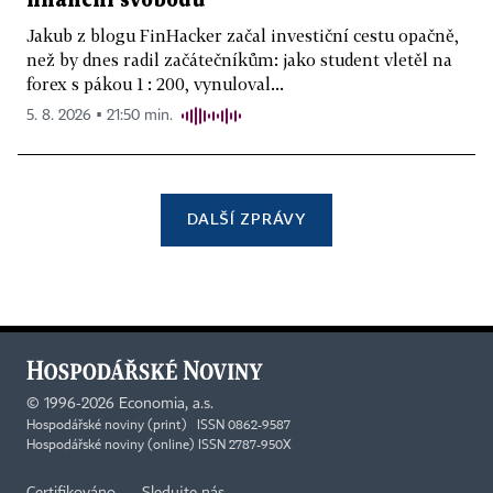
finanční svobodu
Jakub z blogu FinHacker začal investiční cestu opačně,
než by dnes radil začátečníkům: jako student vletěl na
forex s pákou 1 : 200, vynuloval...
5. 8. 2026 ▪ 21:50 min.
DALŠÍ ZPRÁVY
©
1996-2026
Economia, a.s.
Hospodářské noviny (print) ISSN 0862-9587
Hospodářské noviny (online) ISSN 2787-950X
Certifikováno
Sledujte nás