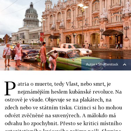
Autor ▪
Shutterstock
P
atria o muerte, tedy Vlast, nebo smrt, je
nejznámějším heslem kubánské revoluce. Na
ostrově je všude. Objevuje se na plakátech, na
zdech nebo ve státním tisku. Cizinci si ho mohou
odvézt zvěčněné na suvenýrech. A málokdo má
odvahu ho zpochybnit. Přesto se kritici místního