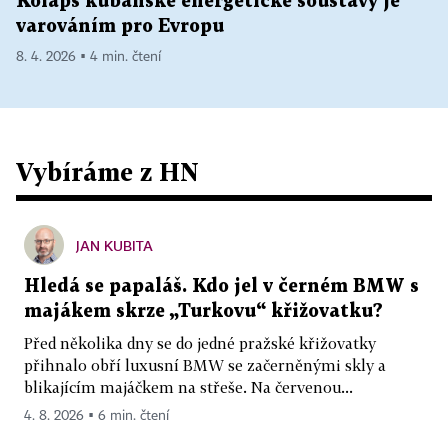
Kolaps kubánské energetické soustavy je
varováním pro Evropu
8. 4. 2026 ▪ 4 min. čtení
Vybíráme z HN
JAN KUBITA
Hledá se papaláš. Kdo jel v černém BMW s
majákem skrze „Turkovu“ křižovatku?
Před několika dny se do jedné pražské křižovatky
přihnalo obří luxusní BMW se začerněnými skly a
blikajícím majáčkem na střeše. Na červenou...
4. 8. 2026 ▪ 6 min. čtení