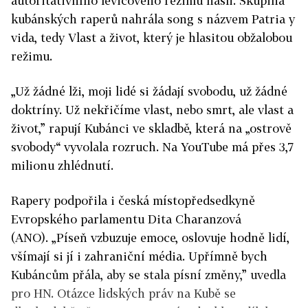
autoritativního levicového režimu našli. Skupina
kubánských raperů nahrála song s názvem Patria y
vida, tedy Vlast a život, který je hlasitou obžalobou
režimu.
„Už žádné lži, moji lidé si žádají svobodu, už žádné
doktríny. Už nekřičíme vlast, nebo smrt, ale vlast a
život,” rapují Kubánci ve skladbě, která na „ostrově
svobody“ vyvolala rozruch. Na YouTube má přes 3,7
milionu zhlédnutí.
Rapery podpořila i česká místopředsedkyně
Evropského parlamentu Dita Charanzová
(ANO). „Píseň vzbuzuje emoce, oslovuje hodně lidí,
všímají si jí i zahraniční média. Upřímně bych
Kubáncům přála, aby se stala písní změny,” uvedla
pro HN. Otázce lidských práv na Kubě se