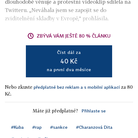
dlouhodobě věnuje a protestní videoklip sdílela na
Twitteru. „Neváhala jsem se zapojit se do
zviditelnění skladby v Evropě,“ prohlásila.
ZBÝVÁ VÁM JEŠTĚ 80 % ČLÁNKU
Číst dál za
40 Kč
na první dva měsíce
Nebo zkuste
za 80
předplatné bez reklam a s mobilní aplikací
Kč.
Máte již předplatné?
Přihlaste se
#Kuba
#rap
#sankce
#Charanzová Dita