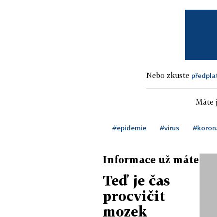
Nebo zkuste
předpla
Máte j
#epidemie
#virus
#koron
Informace už máte
Teď je čas
procvičit
mozek