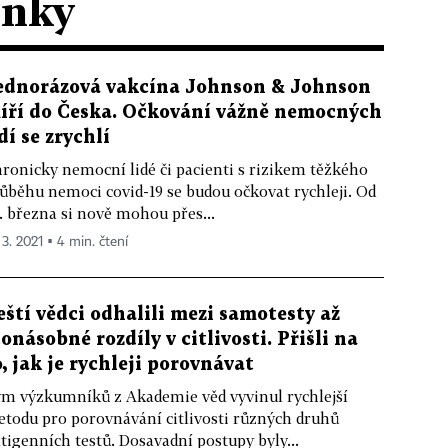
ánky
ednorázová vakcína Johnson & Johnson
íří do Česka. Očkování vážně nemocných
dí se zrychlí
ronicky nemocní lidé či pacienti s rizikem těžkého
ůběhu nemoci covid-19 se budou očkovat rychleji. Od
. března si nově mohou přes...
 3. 2021 ▪ 4 min. čtení
eští vědci odhalili mezi samotesty až
tonásobné rozdíly v citlivosti. Přišli na
o, jak je rychleji porovnávat
m výzkumníků z Akademie věd vyvinul rychlejší
todu pro porovnávání citlivosti různých druhů
tigenních testů. Dosavadní postupy byly...