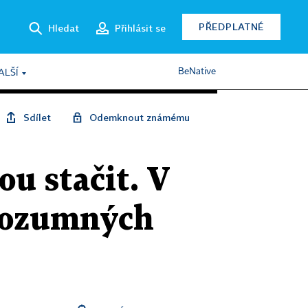
PŘEDPLATNÉ
Hledat
Přihlásit se
BeNative
ALŠÍ
Sdílet
Odemknout známému
ou stačit. V
rozumných