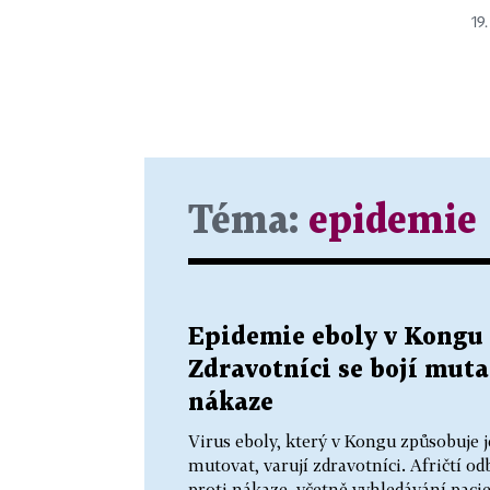
19.
Téma:
epidemie
Epidemie eboly v Kongu j
Zdravotníci se bojí mutac
nákaze
Virus eboly, který v Kongu způsobuje j
mutovat, varují zdravotníci. Afričtí od
proti nákaze, včetně vyhledávání paci