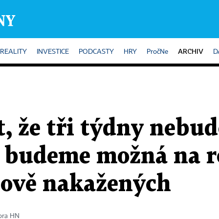
ARCHIV
REALITY
INVESTICE
PODCASTY
HRY
PročNe
D
t, že tři týdny nebud
a budeme možná na 
ově nakažených
ora HN