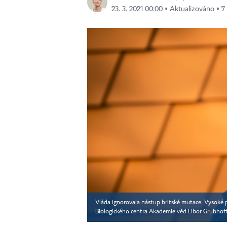
23. 3. 2021 00:00 ▪ Aktualizováno ▪ 7 
Vláda ignorovala nástup britské mutace. Vysoké po
Biologického centra Akademie věd Libor Grubhoff