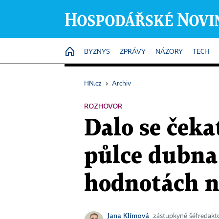
HOME
BYZNYS
ZPRÁVY
NÁZORY
TECH
HN.cz
›
Archiv
ROZHOVOR
Dalo se čeka
půlce dubn
hodnotách n
Jana Klímová
zástupkyně šéfredakt