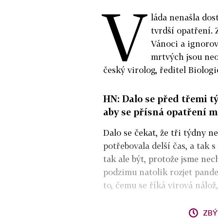
V
láda nenašla dost
tvrdší opatření.
Vánoci a ignorov
mrtvých jsou neo
český virolog, ředitel Biolo
HN: Dalo se před třemi t
aby se přísná opatření m
Dalo se čekat, že tři týdny ne
potřebovala delší čas, a tak 
tak ale být, protože jsme ne
podzimu natolik rozjet pandem
to, čemu se říká virová nálož,
ZBÝ