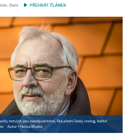
PŘEHRÁT ČLÁNEK
min. čtení
čty mrtvých jsou neodpustitelné, říká přední český virolog, ředitel
er.
Autor ▪
Honza Mudra