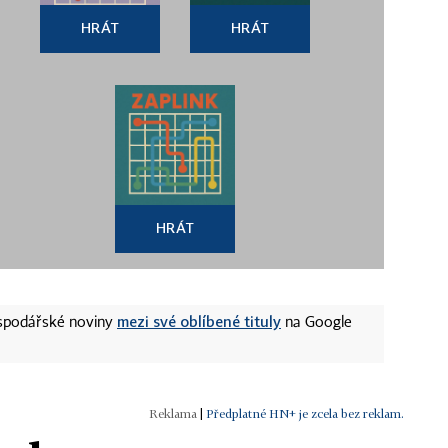
HRÁT
HRÁT
HRÁT
mezi své oblíbené tituly
ospodářské noviny
na Google
|
Předplatné HN+ je zcela bez reklam.