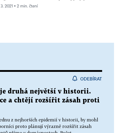
 3. 2021 ▪ 2 min. čtení
ODEBÍRAT
e druhá největší v historii.
e a chtějí rozšířit zásah proti
ednu z nejhorších epidemií v historii, by mohl
borníci proto plánují výrazně rozšířit zásah
entů přímo v domácnostech. Počet...