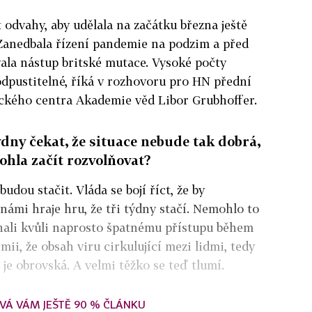
 odvahy, aby udělala na začátku března ještě
 Zanedbala řízení pandemie na podzim a před
ala nástup britské mutace. Vysoké počty
dpustitelné, říká v rozhovoru pro HN přední
gického centra Akademie věd Libor Grubhoffer.
ýdny čekat, že situace nebude tak dobrá,
ohla začít rozvolňovat?
budou stačit. Vláda se bojí říct, že by
s námi hraje hru, že tři týdny stačí. Nemohlo to
chali kvůli naprosto špatnému přístupu během
ii, že obsah viru cirkulující mezi lidmi, tedy
 je obrovská. A velmi těžko se teď tlumí.
VÁ VÁM JEŠTĚ 90 % ČLÁNKU