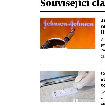
Související čl
J
m
li
Ch
pr
24
21.
Č
s
t
Tý
me
an