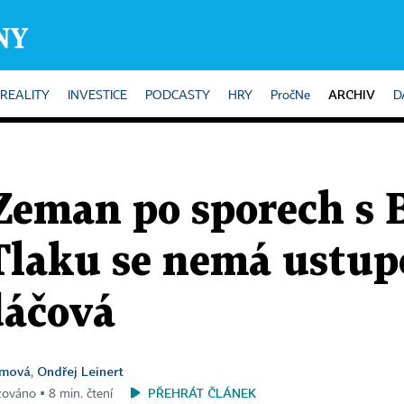
ARCHIV
REALITY
INVESTICE
PODCASTY
HRY
PročNe
D
 Zeman po sporech s
Tlaku se nemá ustup
dáčová
ímová
Ondřej Leinert
,
PŘEHRÁT ČLÁNEK
izováno ▪ 8 min. čtení