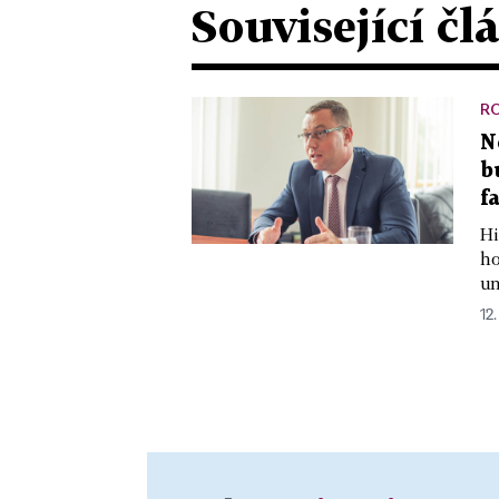
Související čl
R
N
b
f
Hi
ho
un
12