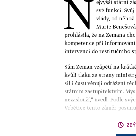
N
ejvyšší státní 
své funkci. Svů
vlády, od něhož
Marie Benešová 
prohlásila, že na Zemana chc
kompetence při informování o
intervenci do restitučního s
Sám Zeman vzápětí na krátkém
kvůli tlaku ze strany minist
sil i času věnuji odrážení tě
státním zastupitelstvím. Mysl
nezaslouží,“ uvedl. Podle svýc
Vrbětice tento záměr posunu
ZBÝ