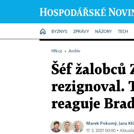
HOME
BYZNYS
ZPRÁVY
NÁZORY
TECH
HN.cz
›
Archiv
Šéf žalobců
rezignoval. 
reaguje Bra
Marek Pokorný
Jana Kl
,
17. 5. 2021 00:00 ▪ Aktual