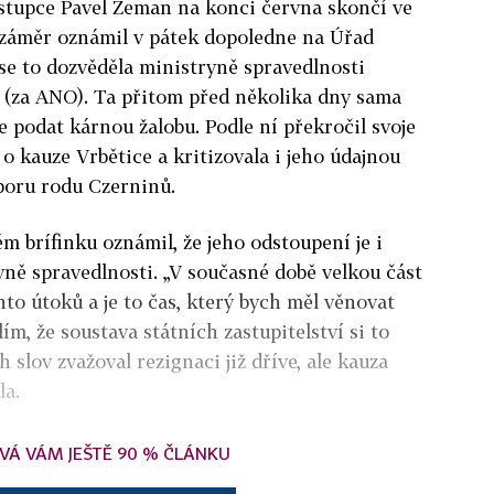
zástupce Pavel Zeman na konci června skončí ve
j záměr oznámil v pátek dopoledne na Úřad
 se to dozvěděla ministryně spravedlnosti
(za ANO). Ta přitom před několika dny sama
e podat kárnou žalobu. Podle ní překročil svoje
 kauze Vrbětice a kritizovala i jeho údajnou
poru rodu Czerninů.
 brífinku oznámil, že jeho odstoupení je i
ryně spravedlnosti. „V současné době velkou část
chto útoků a je to čas, který bych měl věnovat
ím, že soustava státních zastupitelství si to
h slov zvažoval rezignaci již dříve, ale kauza
la.
VÁ VÁM JEŠTĚ 90 % ČLÁNKU