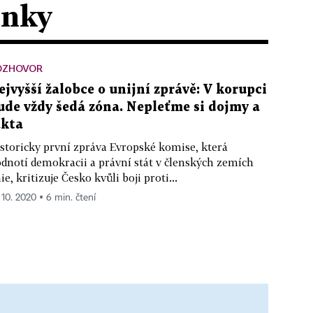
ánky
OZHOVOR
ejvyšší žalobce o unijní zprávě: V korupci
ude vždy šedá zóna. Nepleťme si dojmy a
akta
storicky první zpráva Evropské komise, která
dnotí demokracii a právní stát v členských zemích
ie, kritizuje Česko kvůli boji proti...
. 10. 2020 ▪ 6 min. čtení