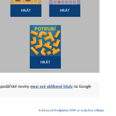
HRÁT
HRÁT
HRÁT
mezi své oblíbené tituly
ospodářské noviny
na Google
|
Předplatné HN+ je zcela bez reklam.