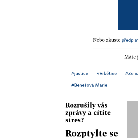
Nebo zkuste
předpla
Máte j
#justice
#Vrbětice
#Zema
#Benešová Marie
Rozrušily vás
zprávy a cítíte
stres?
Rozptylte se