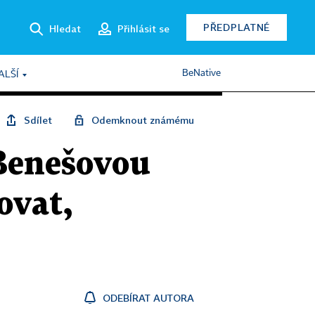
PŘEDPLATNÉ
Hledat
Přihlásit se
BeNative
ALŠÍ
Sdílet
Odemknout známému
 Benešovou
ovat,
ODEBÍRAT AUTORA