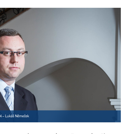
N – Lukáš Němeček