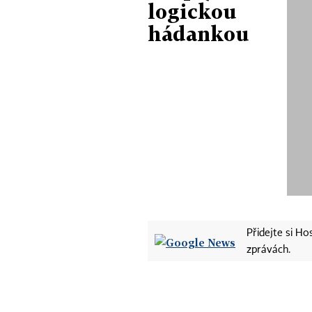
logickou
hádankou
Přidejte si H
zprávách.