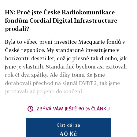
HN: Proč jste České Radiokomunikace
fondům Cordial Digital Infrastructure
prodali?
Byla to vůbec první investice Macquarie fondů v
České republice. My standardně investujeme v
horizontu deseti let, což je přesně tak dlouho, jak
jsme je vlastnili. Standardně bychom asi exitovali
rok či dva zpátky. Ale díky tomu, že jsme
dotahovali přechod na signál DVBT2, tak jsme
prodávali až po jeho dokončení.
ZBÝVÁ VÁM JEŠTĚ 90 % ČLÁNKU
Číst dál za
40 Kč