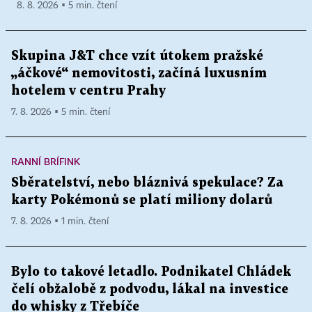
8. 8. 2026 ▪ 5 min. čtení
Skupina J&T chce vzít útokem pražské
„áčkové“ nemovitosti, začíná luxusním
hotelem v centru Prahy
7. 8. 2026 ▪ 5 min. čtení
RANNÍ BRÍFINK
Sběratelství, nebo bláznivá spekulace? Za
karty Pokémonů se platí miliony dolarů
7. 8. 2026 ▪ 1 min. čtení
Bylo to takové letadlo. Podnikatel Chládek
čelí obžalobě z podvodu, lákal na investice
do whisky z Třebíče