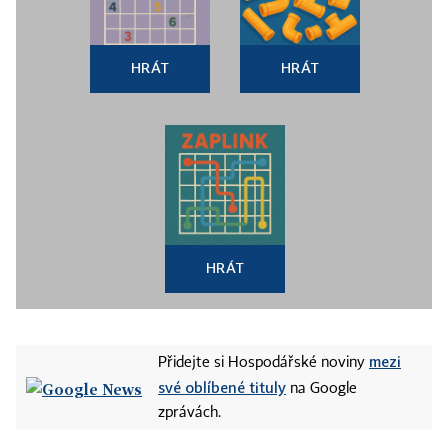
HRÁT
HRÁT
HRÁT
mezi
Přidejte si Hospodářské noviny
své oblíbené tituly
na Google
zprávách.