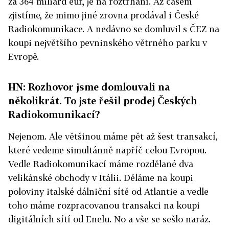
za 364 miliard eur, je na roztrhání. Až časem
zjistíme, že mimo jiné zrovna prodával i České
Radiokomunikace. A nedávno se domluvil s ČEZ na
koupi největšího pevninského větrného parku v
Evropě.
HN: Rozhovor jsme domlouvali na
několikrát. To jste řešil prodej Českých
Radiokomunikací?
Nejenom. Ale většinou máme pět až šest transakcí,
které vedeme simultánně napříč celou Evropou.
Vedle Radiokomunikací máme rozdělané dva
velikánské obchody v Itálii. Děláme na koupi
poloviny italské dálniční sítě od Atlantie a vedle
toho máme rozpracovanou transakci na koupi
digitálních sítí od Enelu. No a vše se sešlo naráz.