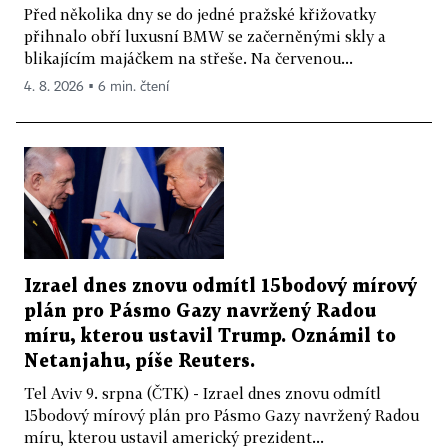
Před několika dny se do jedné pražské křižovatky
přihnalo obří luxusní BMW se začerněnými skly a
blikajícím majáčkem na střeše. Na červenou...
4. 8. 2026 ▪ 6 min. čtení
Izrael dnes znovu odmítl 15bodový mírový
plán pro Pásmo Gazy navržený Radou
míru, kterou ustavil Trump. Oznámil to
Netanjahu, píše Reuters.
Tel Aviv 9. srpna (ČTK) - Izrael dnes znovu odmítl
15bodový mírový plán pro Pásmo Gazy navržený Radou
míru, kterou ustavil americký prezident...