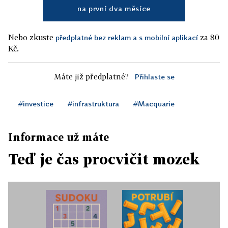
na první dva měsíce
Nebo zkuste
za 80
předplatné bez reklam a s mobilní aplikací
Kč.
Máte již předplatné?
Přihlaste se
#investice
#infrastruktura
#Macquarie
Informace už máte
Teď je čas procvičit mozek